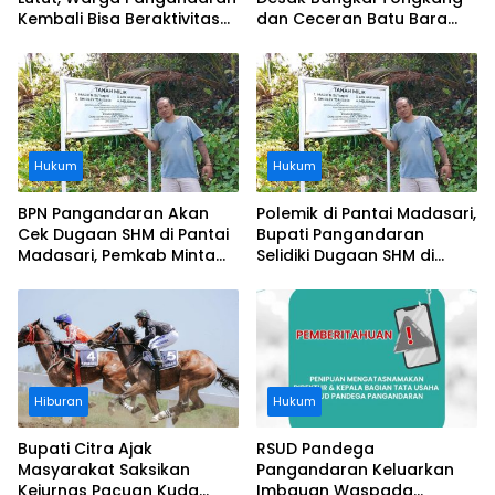
Kembali Bisa Beraktivitas
dan Ceceran Batu Bara
Usai Operasi Gratis
Segera Diangkat, Soroti
Ditanggung BPJS
Buruknya Koordinasi
Perusahaan
Hukum
Hukum
BPN Pangandaran Akan
Polemik di Pantai Madasari,
Cek Dugaan SHM di Pantai
Bupati Pangandaran
Madasari, Pemkab Minta
Selidiki Dugaan SHM di
Usut Asal-usul Sertifikat
Kawasan Sempadan
Pantai
Hiburan
Hukum
Bupati Citra Ajak
RSUD Pandega
Masyarakat Saksikan
Pangandaran Keluarkan
Kejurnas Pacuan Kuda
Imbauan Waspada