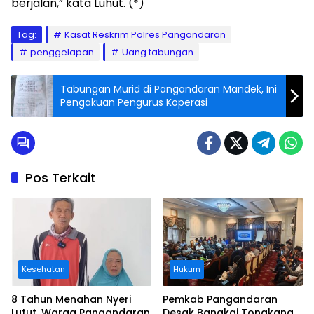
berjalan,” kata Luhut. (*)
Tag:
Kasat Reskrim Polres Pangandaran
penggelapan
Uang tabungan
Tabungan Murid di Pangandaran Mandek, Ini
Pengakuan Pengurus Koperasi
Pos Terkait
Kesehatan
Hukum
8 Tahun Menahan Nyeri
Pemkab Pangandaran
Lutut, Warga Pangandaran
Desak Bangkai Tongkang