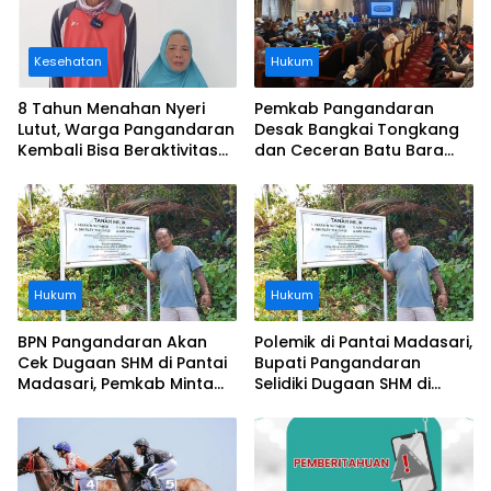
Kesehatan
Hukum
8 Tahun Menahan Nyeri
Pemkab Pangandaran
Lutut, Warga Pangandaran
Desak Bangkai Tongkang
Kembali Bisa Beraktivitas
dan Ceceran Batu Bara
Usai Operasi Gratis
Segera Diangkat, Soroti
Ditanggung BPJS
Buruknya Koordinasi
Perusahaan
Hukum
Hukum
BPN Pangandaran Akan
Polemik di Pantai Madasari,
Cek Dugaan SHM di Pantai
Bupati Pangandaran
Madasari, Pemkab Minta
Selidiki Dugaan SHM di
Usut Asal-usul Sertifikat
Kawasan Sempadan
Pantai