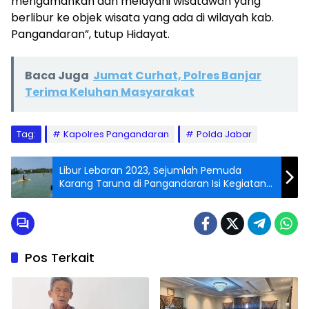
mengamankan dan melayani wisatawan yang
berlibur ke objek wisata yang ada di wilayah kab.
Pangandaran”, tutup Hidayat.
Baca Juga
Jumat Curhat, Polres Banjar
Terima Keluhan Masyarakat
Tag:
Kapolres Pangandaran
Polda Jabar
Libur Lebaran 2023, Sejumlah Pemuda
Karang Taruna di Pangandaran Isi Kegiatan
dengan Balap Kano
Pos Terkait