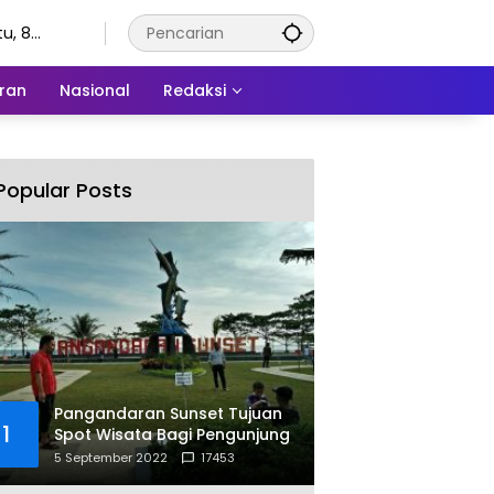
u, 8
stus 2026
ran
Nasional
Redaksi
Popular Posts
Pangandaran Sunset Tujuan
1
Spot Wisata Bagi Pengunjung
5 September 2022
17453