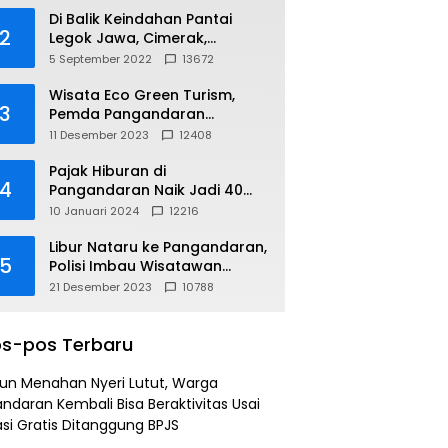
Di Balik Keindahan Pantai
2
Legok Jawa, Cimerak,
Pangandaran
5 September 2022
13672
Wisata Eco Green Turism,
3
Pemda Pangandaran
Gandeng PLN
11 Desember 2023
12408
Pajak Hiburan di
4
Pangandaran Naik Jadi 40
Persen
10 Januari 2024
12216
Libur Nataru ke Pangandaran,
5
Polisi Imbau Wisatawan
Gunakan Jalur Arteri
21 Desember 2023
10788
s-pos Terbaru
un Menahan Nyeri Lutut, Warga
ndaran Kembali Bisa Beraktivitas Usai
si Gratis Ditanggung BPJS