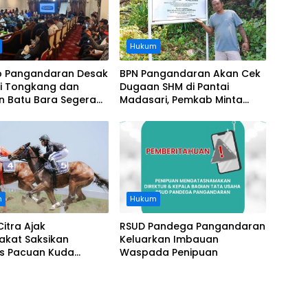
Hukum
 Pangandaran Desak
BPN Pangandaran Akan Cek
i Tongkang dan
Dugaan SHM di Pantai
n Batu Bara Segera
Madasari, Pemkab Minta
t, Soroti Buruknya
Usut Asal-usul Sertifikat
nasi Perusahaan
n
Hukum
Citra Ajak
RSUD Pandega Pangandaran
akat Saksikan
Keluarkan Imbauan
as Pacuan Kuda
Waspada Penipuan
ia Derby 2026 di
awa