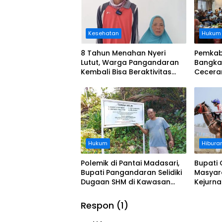
Kesehatan
Hukum
8 Tahun Menahan Nyeri
Pemkab
Lutut, Warga Pangandaran
Bangka
Kembali Bisa Beraktivitas
Cecera
Usai Operasi Gratis
Diangka
Ditanggung BPJS
Koordi
Hukum
Hibura
Polemik di Pantai Madasari,
Bupati 
Bupati Pangandaran Selidiki
Masyar
Dugaan SHM di Kawasan
Kejurn
Sempadan Pantai
Indones
Legokj
Respon (1)