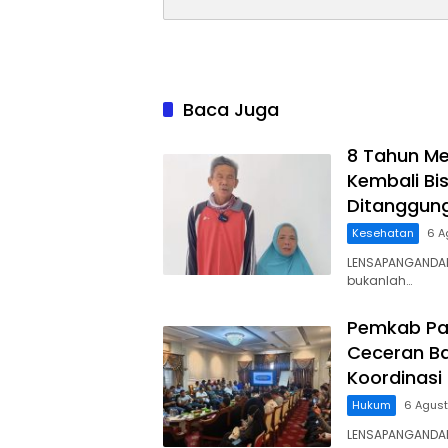
Baca Juga
8 Tahun Me
Kembali Bis
Ditanggun
Kesehatan
6 A
LENSAPANGANDAR
bukanlah…
Pemkab Pa
Ceceran Ba
Koordinasi
Hukum
6 Agus
LENSAPANGANDA