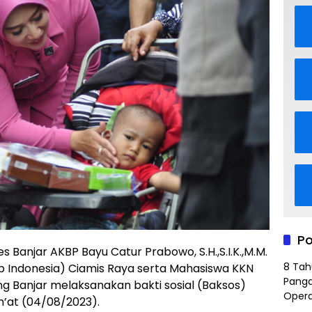
Po
njar AKBP Bayu Catur Prabowo, S.H.,S.I.K.,M.M.
8 Tah
b Indonesia) Ciamis Raya serta Mahasiswa KKN
Panga
g Banjar melaksanakan bakti sosial (Baksos)
Opera
m’at (04/08/2023).