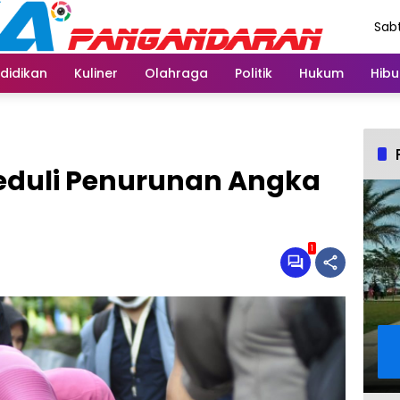
Sabt
Agu
didikan
Kuliner
Olahraga
Politik
Hukum
Hibu
Peduli Penurunan Angka
1