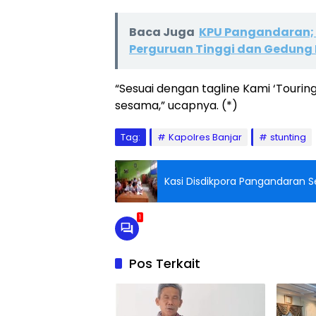
Baca Juga
KPU Pangandaran; 
Perguruan Tinggi dan Gedung 
“Sesuai dengan tagline Kami ‘Tourin
sesama,” ucapnya. (*)
Tag:
Kapolres Banjar
stunting
Kasi Disdikpora Pangandaran Se
1
Pos Terkait