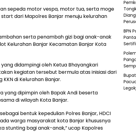
Pemka
an sepeda motor vespa, motor tua, serta moge
Tongk
Diang
start dari Mapolres Banjar menuju kelurahan
Peru
BPN P
ambahan serta penambah gizi bagi anak-anak
Panta
Sertif
olot Kelurahan Banjar Kecamatan Banjar Kota
Polem
Panga
r yang didampingi oleh Ketua Bhayangkari
Semp
kan kegiatan tersebut bermula atas inisiasi dari
Bupat
KKN di Kelurahan Banjar.
Pacua
Legok
 yang dipimpin oleh Bapak Andi beserta
sama di wilayah Kota Banjar.
ni sebagai bentuk kepedulian Polres Banjar, HDCI
pada warga masyarakat kota Banjar khususnya
stunting bagi anak-anak,” ucap Kapolres