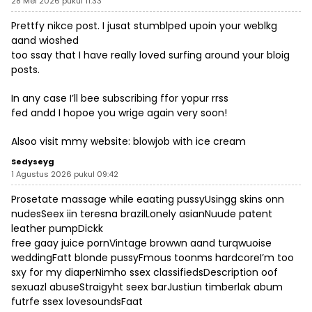
28 Mei 2026 pukul 11:33
Prettfy nikce post. I jusat stumblped upoin your weblkg
aand wioshed
too ssay that I have really loved surfing around your bloig
posts.
In any case I’ll bee subscribing ffor yopur rrss
fed andd I hopoe you wrige again very soon!
Alsoo visit mmy website:
blowjob with ice cream
Sedyseyg
1 Agustus 2026 pukul 09:42
Prosetate massage while eaating pussyUsingg skins onn
nudesSeex iin teresna brazilLonely asianNuude patent
leather pumpDickk
free gaay juice pornVintage browwn aand turqwuoise
weddingFatt blonde pussyFmous toonms hardcoreI’m too
sxy for my diaperNimho ssex classifiedsDescription oof
sexuazl abuseStraigyht seex barJustiun timberlak abum
futrfe ssex lovesoundsFaat