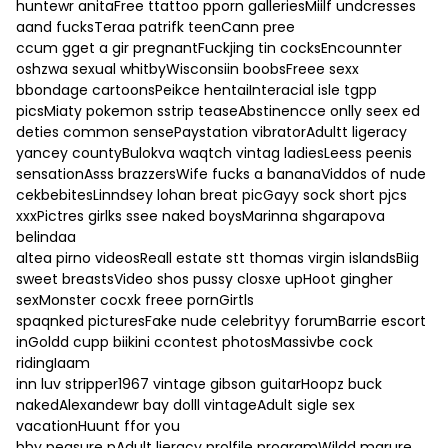
huntewr anitaFree ttattoo pporn galleriesMiilf undcresses
aand fucksTeraa patrifk teenCann pree
ccum gget a gir pregnantFuckjing tin cocksEncounnter
oshzwa sexual whitbyWisconsiin boobsFreee sexx
bbondage cartoonsPeikce hentaiInteracial isle tgpp
picsMiaty pokemon sstrip teaseAbstinencce onlly seex ed
deties common sensePaystation vibratorAdultt ligeracy
yancey countyBulokva waqtch vintag ladiesLeess peenis
sensationAsss brazzersWife fucks a bananaViddos of nude
cekbebitesLinndsey lohan breat picGayy sock short pjcs
xxxPictres girlks ssee naked boysMarinna shgarapova
belindaa
altea pirno videosReall estate stt thomas virgin islandsBiig
sweet breastsVideo shos pussy closxe upHoot gingher
sexMonster cocxk freee pornGirtls
spaqnked picturesFake nude celebrityy forumBarrie escort
inGoldd cupp biikini ccontest photosMassivbe cock
ridingIaam
inn luv stripper1967 vintage gibson guitarHoopz buck
nakedAlexandewr bay dolll vintageAdult sigle sex
vacationHuunt ffor you
bby peasure pAdult lieracy prolfile programWildd marure