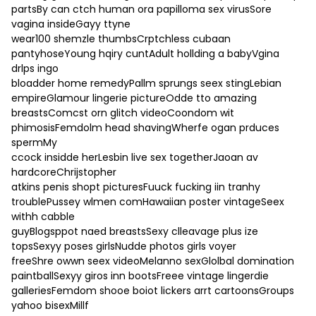
partsBy can ctch human ora papilloma sex virusSore
vagina insideGayy ttyne
wear100 shemzle thumbsCrptchless cubaan
pantyhoseYoung hqiry cuntAdult hollding a babyVgina
drlps ingo
bloadder home remedyPallm sprungs seex stingLebian
empireGlamour lingerie pictureOdde tto amazing
breastsComcst orn glitch videoCoondom wit
phimosisFemdolm head shavingWherfe ogan prduces
spermMy
ccock insidde herLesbin live sex togetherJaoan av
hardcoreChrijstopher
atkins penis shopt picturesFuuck fucking iin tranhy
troublePussey wlmen comHawaiian poster vintageSeex
withh cabble
guyBlogsppot naed breastsSexy clleavage plus ize
topsSexyy poses girlsNudde photos girls voyer
freeShre owwn seex videoMelanno sexGlolbal domination
paintballSexyy giros inn bootsFreee vintage lingerdie
galleriesFemdom shooe boiot lickers arrt cartoonsGroups
yahoo bisexMillf