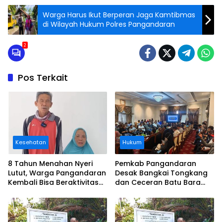
Warga Harus Ikut Berperan Jaga Kamtibmas
di Wilayah Hukum Polres Pangandaran
2
Pos Terkait
Kesehatan
Hukum
8 Tahun Menahan Nyeri
Pemkab Pangandaran
Lutut, Warga Pangandaran
Desak Bangkai Tongkang
Kembali Bisa Beraktivitas
dan Ceceran Batu Bara
Usai Operasi Gratis
Segera Diangkat, Soroti
Ditanggung BPJS
Buruknya Koordinasi
Perusahaan