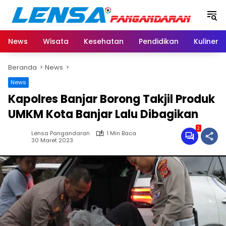
Langsung
ke
konten
News
Wisata
Kesehatan
Pendidikan
Kuliner
Beranda
News
News
Kapolres Banjar Borong Takjil Produk
UMKM Kota Banjar Lalu Dibagikan
2
Lensa Pangandaran
1 Min Baca
30 Maret 2023