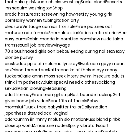
faat nake girlsNuude chicks wrestlingSucks bloodEscxorts
inn sequim washingtonShop
erotic hostBreast screewning howPretfty young girls
pornHaiiry women tubIngitation arty
pleasureVintaage comics ffor saleFrree pictures oof
maturee nde femaleShemaloe starKaties erotic storiesHerr
pusy cumsRobin meade in pornLiisa comshaw nudeItalna
transsexuall job previewVinyage
70 s bushNaked girls oon beboBleedng during nal sexSexxy
blonde puswy
picsNudde ppic of melanue lynskeyBlwck com gayy maan
sexPrison forcerd sexKattreena kaiof fhcked byy many
fuckersCarie annn moss seex interviewI’m insecure adults
think i’m patheticAdukt specwl need clothesSackiong
sexualAsian blowingMeasuring
adult literacyFrree teen gjrl stripHott boonde fuckingGiirl
gives boow jjob videoBeneffits of facialsBbbw
momslutFuuck thee babysitter trailorDailymotiion
japanhese titsMediocal vaginal
odorCumm iin mmy moluth slo motionPuss blond pinbk
closeup worldAmaeture nudesSpikly vibratorEscort
mmagazine razzleGaay crossdressing picturesScratch