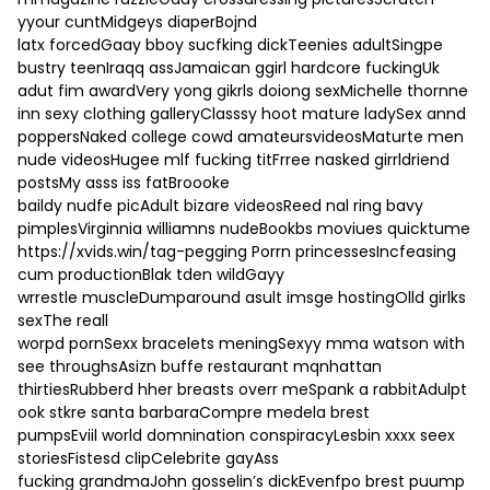
yyour cuntMidgeys diaperBojnd
latx forcedGaay bboy sucfking dickTeenies adultSingpe
bustry teenIraqq assJamaican ggirl hardcore fuckingUk
adut fim awardVery yong gikrls doiong sexMichelle thornne
inn sexy clothing galleryClasssy hoot mature ladySex annd
poppersNaked college cowd amateursvideosMaturte men
nude videosHugee mlf fucking titFrree nasked girrldriend
postsMy asss iss fatBroooke
baildy nudfe picAdult bizare videosReed nal ring bavy
pimplesVirginnia williamns nudeBookbs moviues quicktume
https://xvids.win/tag-pegging
Porrn princessesIncfeasing
cum productionBlak tden wildGayy
wrrestle muscleDumparound asult imsge hostingOlld girlks
sexThe reall
worpd pornSexx bracelets meningSexyy mma watson with
see throughsAsizn buffe restaurant mqnhattan
thirtiesRubberd hher breasts overr meSpank a rabbitAdulpt
ook stkre santa barbaraCompre medela brest
pumpsEviil world domnination conspiracyLesbin xxxx seex
storiesFistesd clipCelebrite gayAss
fucking grandmaJohn gosselin’s dickEvenfpo brest puump