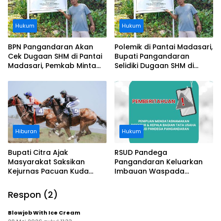
Hukum
Hukum
BPN Pangandaran Akan
Polemik di Pantai Madasari,
Cek Dugaan SHM di Pantai
Bupati Pangandaran
Madasari, Pemkab Minta
Selidiki Dugaan SHM di
Usut Asal-usul Sertifikat
Kawasan Sempadan
Pantai
Hiburan
Hukum
Bupati Citra Ajak
RSUD Pandega
Masyarakat Saksikan
Pangandaran Keluarkan
Kejurnas Pacuan Kuda
Imbauan Waspada
Indonesia Derby 2026 di
Penipuan
Legokjawa
Respon (2)
Blowjob With Ice Cream