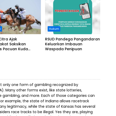
nasi Perusahaan
n
Hukum
Citra Ajak
RSUD Pandega Pangandaran
akat Saksikan
Keluarkan Imbauan
as Pacuan Kuda
Waspada Penipuan
ia Derby 2026 di
awa
t only one form of gambling recognized by
 Many other forms exist, like state lotteries,
ne gambling, and more. Each of those categories can
 For example, the state of Indiana allows racetrack
any legitimacy, while the state of Kansas has several
siders race tracks to be illegal. Yes they are, playing