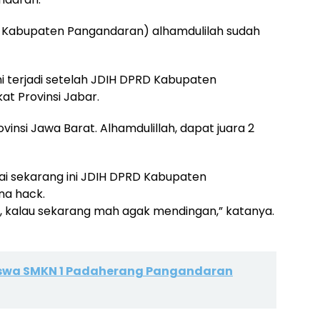
RD Kabupaten Pangandaran) alhamdulilah sudah
ini terjadi setelah JDIH DPRD Kabupaten
at Provinsi Jabar.
Provinsi Jawa Barat. Alhamdulillah, dapat juara 2
 sekarang ini JDIH DPRD Kabupaten
na hack.
, kalau sekarang mah agak mendingan,” katanya.
iswa SMKN 1 Padaherang Pangandaran