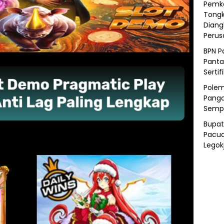
Pemka
Tongk
Diang
Peru
BPN P
Panta
Sertif
Polem
Panga
Semp
Bupat
Pacua
Legok