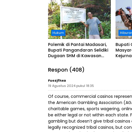
Ditanggung BPJS
Koordi
Hukum
Hibura
Polemik di Pantai Madasari,
Bupati 
Bupati Pangandaran Selidiki
Masyar
Dugaan SHM di Kawasan
Kejurn
Sempadan Pantai
Indones
Legokj
Respon (408)
Fuozjfhxa
19 Agustus 2024 pukul 18:35
Of course, commercial casinos represen
the American Gambling Association (AGA).
charitable games, sports wagering, onli
be either legal or not within each state.
gambling but doesn’t give tribal casinos 
legally recognized tribal casinos, but con