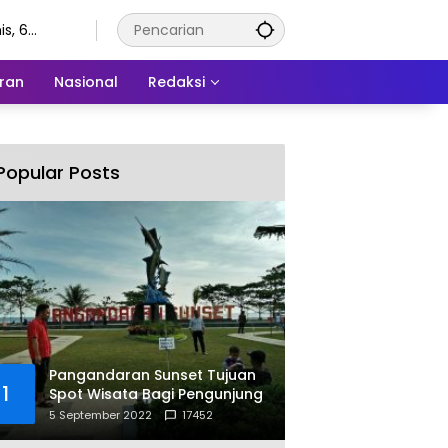
s, 6
stus 2026
ran
Nasional
Redaksi
Popular Posts
Pangandaran Sunset Tujuan
1
Spot Wisata Bagi Pengunjung
5 September 2022
17452