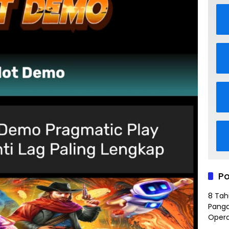
Po
8 Tah
Panga
Opera