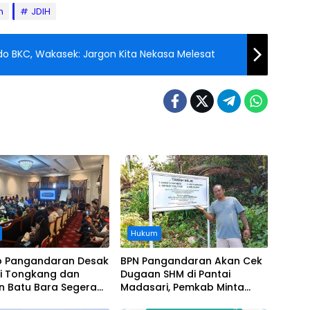
n
JDIH
rdo BKC, Wakasek: Jargon Kita Nekasa Melesat
Hukum
 Pangandaran Desak
BPN Pangandaran Akan Cek
i Tongkang dan
Dugaan SHM di Pantai
n Batu Bara Segera
Madasari, Pemkab Minta
t, Soroti Buruknya
Usut Asal-usul Sertifikat