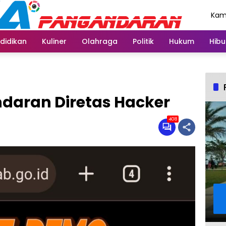
Kami
Agu
didikan
Kuliner
Olahraga
Politik
Hukum
Hibu
daran Diretas Hacker
408