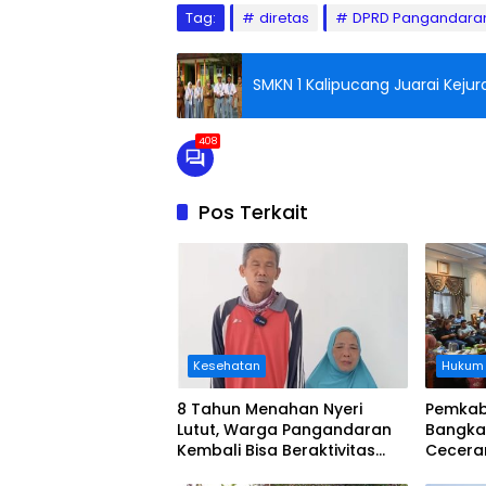
Tag:
diretas
DPRD Pangandara
SMKN 1 Kalipucang Juarai Keju
408
Pos Terkait
Kesehatan
Hukum
8 Tahun Menahan Nyeri
Pemkab
Lutut, Warga Pangandaran
Bangka
Kembali Bisa Beraktivitas
Cecera
Usai Operasi Gratis
Diangka