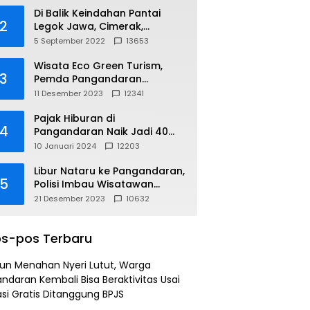
Di Balik Keindahan Pantai
2
Legok Jawa, Cimerak,
Pangandaran
5 September 2022
13653
Wisata Eco Green Turism,
3
Pemda Pangandaran
Gandeng PLN
11 Desember 2023
12341
Pajak Hiburan di
4
Pangandaran Naik Jadi 40
Persen
10 Januari 2024
12203
Libur Nataru ke Pangandaran,
5
Polisi Imbau Wisatawan
Gunakan Jalur Arteri
21 Desember 2023
10632
s-pos Terbaru
un Menahan Nyeri Lutut, Warga
ndaran Kembali Bisa Beraktivitas Usai
si Gratis Ditanggung BPJS