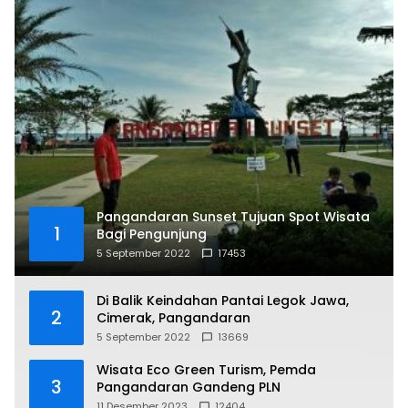
Pangandaran Sunset Tujuan Spot Wisata
1
Bagi Pengunjung
5 September 2022
17453
Di Balik Keindahan Pantai Legok Jawa,
2
Cimerak, Pangandaran
5 September 2022
13669
Wisata Eco Green Turism, Pemda
3
Pangandaran Gandeng PLN
11 Desember 2023
12404