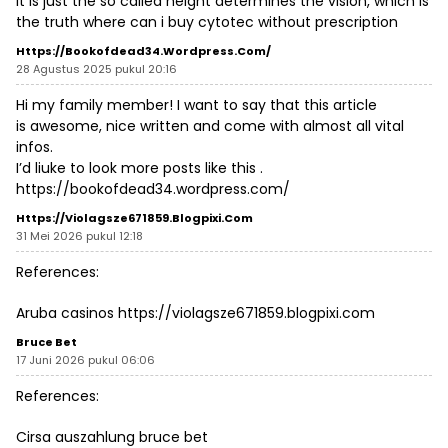
It is just the so called height determines the vision, which is
the truth
where can i buy cytotec without prescription
Https://bookofdead34.wordpress.com/
28 Agustus 2025 pukul 20:16
Hi my family member! I want to say that this article
is awesome, nice written and come with almost all vital
infos.
I’d liuke to look more posts like this .
https://bookofdead34.wordpress.com/
Https://violagsze671859.blogpixi.com
31 Mei 2026 pukul 12:18
References:
Aruba casinos
https://violagsze671859.blogpixi.com
Bruce Bet
17 Juni 2026 pukul 06:06
References:
Cirsa auszahlung
bruce bet