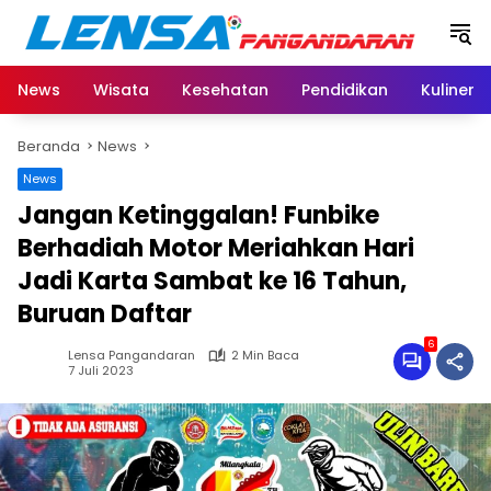
Langsung
ke
konten
News
Wisata
Kesehatan
Pendidikan
Kuliner
Beranda
News
News
Jangan Ketinggalan! Funbike
Berhadiah Motor Meriahkan Hari
Jadi Karta Sambat ke 16 Tahun,
Buruan Daftar
6
Lensa Pangandaran
2 Min Baca
7 Juli 2023