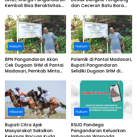
Kembali Bisa Beraktivitas
dan Ceceran Batu Bara
Usai Operasi Gratis
Segera Diangkat, Soroti
Ditanggung BPJS
Buruknya Koordinasi
Perusahaan
Hukum
Hukum
BPN Pangandaran Akan
Polemik di Pantai Madasari,
Cek Dugaan SHM di Pantai
Bupati Pangandaran
Madasari, Pemkab Minta
Selidiki Dugaan SHM di
Usut Asal-usul Sertifikat
Kawasan Sempadan
Pantai
Hiburan
Hukum
Bupati Citra Ajak
RSUD Pandega
Masyarakat Saksikan
Pangandaran Keluarkan
Kejurnas Pacuan Kuda
Imbauan Waspada