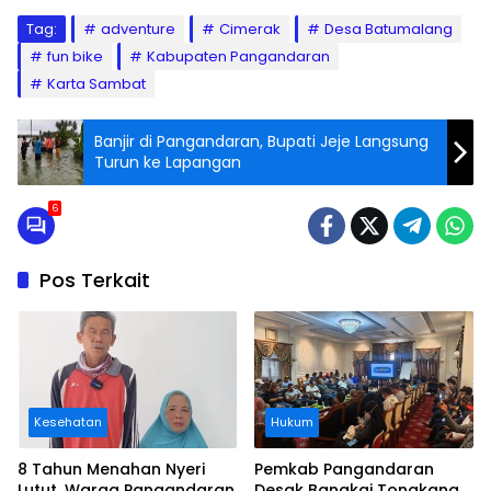
Tag:
adventure
Cimerak
Desa Batumalang
fun bike
Kabupaten Pangandaran
Karta Sambat
Banjir di Pangandaran, Bupati Jeje Langsung
Turun ke Lapangan
6
Pos Terkait
Kesehatan
Hukum
8 Tahun Menahan Nyeri
Pemkab Pangandaran
Lutut, Warga Pangandaran
Desak Bangkai Tongkang