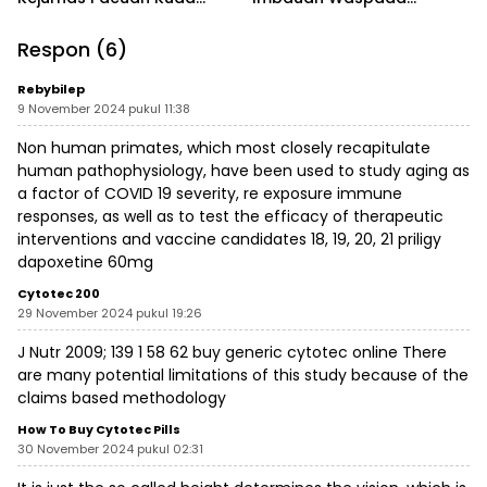
Indonesia Derby 2026 di
Penipuan
Legokjawa
Respon (6)
Rebybilep
9 November 2024 pukul 11:38
Non human primates, which most closely recapitulate
human pathophysiology, have been used to study aging as
a factor of COVID 19 severity, re exposure immune
responses, as well as to test the efficacy of therapeutic
interventions and vaccine candidates 18, 19, 20, 21
priligy
dapoxetine 60mg
Cytotec 200
29 November 2024 pukul 19:26
J Nutr 2009; 139 1 58 62
buy generic cytotec online
There
are many potential limitations of this study because of the
claims based methodology
How To Buy Cytotec Pills
30 November 2024 pukul 02:31