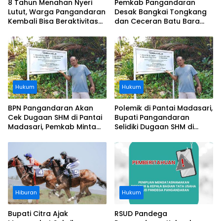
8 Tahun Menahan Nyeri
Pemkab Pangandaran
Lutut, Warga Pangandaran
Desak Bangkai Tongkang
Kembali Bisa Beraktivitas
dan Ceceran Batu Bara
Usai Operasi Gratis
Segera Diangkat, Soroti
Ditanggung BPJS
Buruknya Koordinasi
Perusahaan
Hukum
Hukum
BPN Pangandaran Akan
Polemik di Pantai Madasari,
Cek Dugaan SHM di Pantai
Bupati Pangandaran
Madasari, Pemkab Minta
Selidiki Dugaan SHM di
Usut Asal-usul Sertifikat
Kawasan Sempadan
Pantai
Hiburan
Hukum
Bupati Citra Ajak
RSUD Pandega