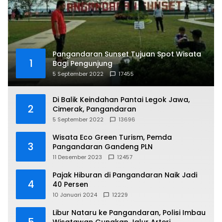
Pangandaran Sunset Tujuan Spot Wisata
1
Bagi Pengunjung
5 September 2022
17455
Di Balik Keindahan Pantai Legok Jawa,
2
Cimerak, Pangandaran
5 September 2022
13696
Wisata Eco Green Turism, Pemda
3
Pangandaran Gandeng PLN
11 Desember 2023
12457
Pajak Hiburan di Pangandaran Naik Jadi
4
40 Persen
10 Januari 2024
12229
Libur Nataru ke Pangandaran, Polisi Imbau
5
Wisatawan Gunakan Jalur Arteri