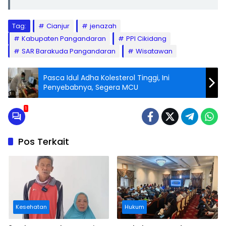
Tag:
Cianjur
jenazah
Kabupaten Pangandaran
PPI Cikidang
SAR Barakuda Pangandaran
Wisatawan
Pasca Idul Adha Kolesterol Tinggi, Ini
Penyebabnya, Segera MCU
1
Pos Terkait
Kesehatan
Hukum