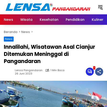
Langsung
ke
konten
News
Wisata
Kesehatan
Pendidikan
Kuliner
Beranda
News
News
Innalilahi, Wisatawan Asal Cianjur
Ditemukan Meninggal di
Pangandaran
1
Lensa Pangandaran
1 Min Baca
26 Juni 2023