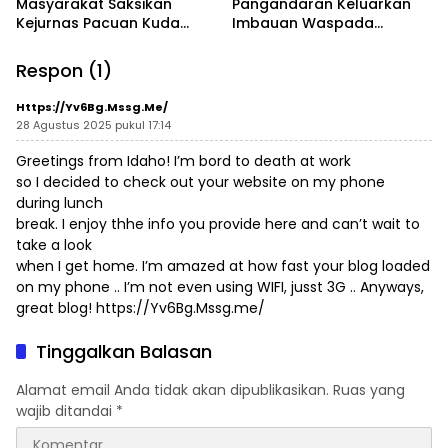
Masyarakat Saksikan
Pangandaran Keluarkan
Kejurnas Pacuan Kuda
Imbauan Waspada
Indonesia Derby 2026 di
Penipuan
Legokjawa
Respon (1)
Https://Yv6Bg.Mssg.me/
28 Agustus 2025 pukul 17:14
Greetings from Idaho! I’m bord to death at work
so I decided to check out your website on my phone
during lunch
break. I enjoy thhe info you provide here and can’t wait to
take a look
when I get home. I’m amazed at how fast your blog loaded
on my phone .. I’m not even using WIFI, jusst 3G .. Anyways,
great blog!
https://Yv6Bg.Mssg.me/
Tinggalkan Balasan
Alamat email Anda tidak akan dipublikasikan.
Ruas yang
wajib ditandai
*