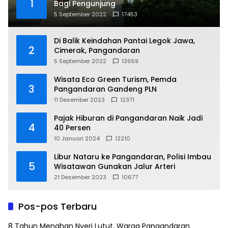
1
Bagi Pengunjung
5 September 2022
17453
Di Balik Keindahan Pantai Legok Jawa,
2
Cimerak, Pangandaran
5 September 2022
13659
Wisata Eco Green Turism, Pemda
3
Pangandaran Gandeng PLN
11 Desember 2023
12371
Pajak Hiburan di Pangandaran Naik Jadi
4
40 Persen
10 Januari 2024
12210
Libur Nataru ke Pangandaran, Polisi Imbau
5
Wisatawan Gunakan Jalur Arteri
21 Desember 2023
10677
Pos-pos Terbaru
8 Tahun Menahan Nyeri Lutut, Warga Pangandaran