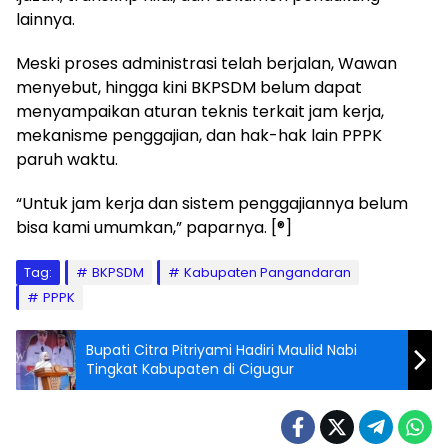
lainnya.
Meski proses administrasi telah berjalan, Wawan
menyebut, hingga kini BKPSDM belum dapat
menyampaikan aturan teknis terkait jam kerja,
mekanisme penggajian, dan hak-hak lain PPPK
paruh waktu.
“Untuk jam kerja dan sistem penggajiannya belum
bisa kami umumkan,” paparnya. [®]
Tag:
BKPSDM
Kabupaten Pangandaran
PPPK
Bupati Citra Pitriyami Hadiri Maulid Nabi
Tingkat Kabupaten di Cigugur