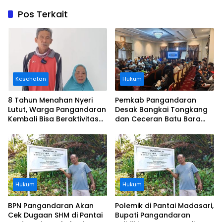
Pos Terkait
Kesehatan
Hukum
8 Tahun Menahan Nyeri
Pemkab Pangandaran
Lutut, Warga Pangandaran
Desak Bangkai Tongkang
Kembali Bisa Beraktivitas
dan Ceceran Batu Bara
Usai Operasi Gratis
Segera Diangkat, Soroti
Ditanggung BPJS
Buruknya Koordinasi
Perusahaan
Hukum
Hukum
BPN Pangandaran Akan
Polemik di Pantai Madasari,
Cek Dugaan SHM di Pantai
Bupati Pangandaran