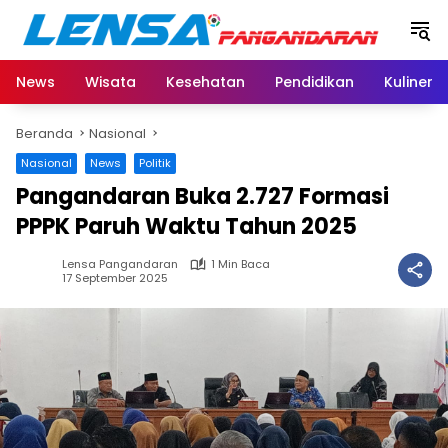
Langsung
ke
konten
News
Wisata
Kesehatan
Pendidikan
Kuliner
Beranda
Nasional
Nasional
News
Politik
Pangandaran Buka 2.727 Formasi
PPPK Paruh Waktu Tahun 2025
Lensa Pangandaran
1 Min Baca
17 September 2025