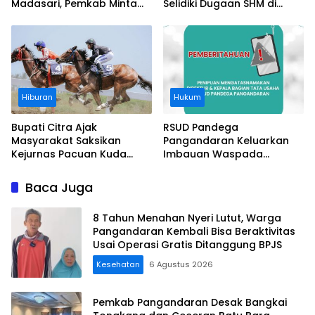
Madasari, Pemkab Minta
Selidiki Dugaan SHM di
Usut Asal-usul Sertifikat
Kawasan Sempadan
Pantai
Hiburan
Hukum
Bupati Citra Ajak
RSUD Pandega
Masyarakat Saksikan
Pangandaran Keluarkan
Kejurnas Pacuan Kuda
Imbauan Waspada
Indonesia Derby 2026 di
Penipuan
Legokjawa
Baca Juga
8 Tahun Menahan Nyeri Lutut, Warga
Pangandaran Kembali Bisa Beraktivitas
Usai Operasi Gratis Ditanggung BPJS
Kesehatan
6 Agustus 2026
Pemkab Pangandaran Desak Bangkai