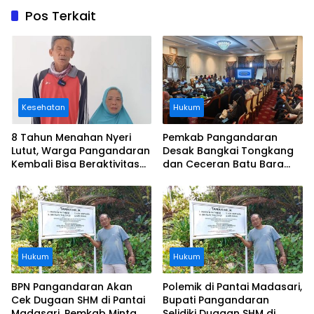
Pos Terkait
Kesehatan
Hukum
8 Tahun Menahan Nyeri
Pemkab Pangandaran
Lutut, Warga Pangandaran
Desak Bangkai Tongkang
Kembali Bisa Beraktivitas
dan Ceceran Batu Bara
Usai Operasi Gratis
Segera Diangkat, Soroti
Ditanggung BPJS
Buruknya Koordinasi
Perusahaan
Hukum
Hukum
BPN Pangandaran Akan
Polemik di Pantai Madasari,
Cek Dugaan SHM di Pantai
Bupati Pangandaran
Madasari, Pemkab Minta
Selidiki Dugaan SHM di