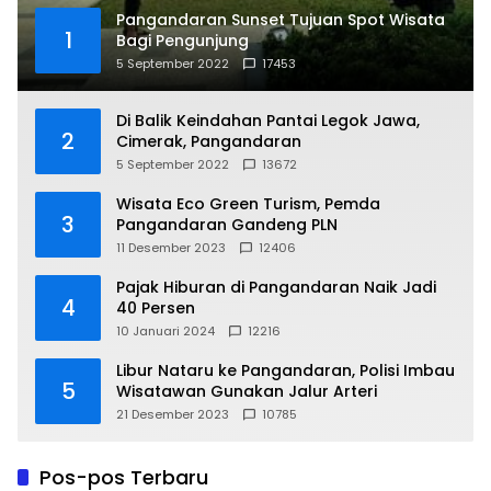
Pangandaran Sunset Tujuan Spot Wisata
1
Bagi Pengunjung
5 September 2022
17453
Di Balik Keindahan Pantai Legok Jawa,
2
Cimerak, Pangandaran
5 September 2022
13672
Wisata Eco Green Turism, Pemda
3
Pangandaran Gandeng PLN
11 Desember 2023
12406
Pajak Hiburan di Pangandaran Naik Jadi
4
40 Persen
10 Januari 2024
12216
Libur Nataru ke Pangandaran, Polisi Imbau
5
Wisatawan Gunakan Jalur Arteri
21 Desember 2023
10785
Pos-pos Terbaru