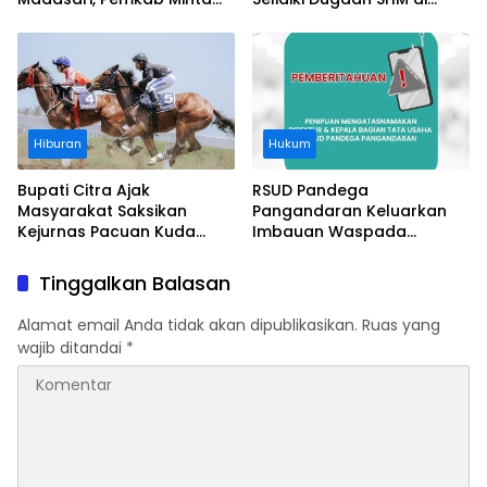
Usut Asal-usul Sertifikat
Kawasan Sempadan
Pantai
Hiburan
Hukum
Bupati Citra Ajak
RSUD Pandega
Masyarakat Saksikan
Pangandaran Keluarkan
Kejurnas Pacuan Kuda
Imbauan Waspada
Indonesia Derby 2026 di
Penipuan
Legokjawa
Tinggalkan Balasan
Alamat email Anda tidak akan dipublikasikan.
Ruas yang
wajib ditandai
*