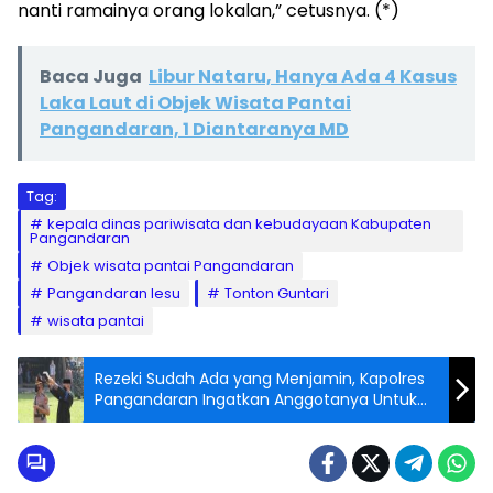
nanti ramainya orang lokalan,” cetusnya. (*)
Baca Juga
Libur Nataru, Hanya Ada 4 Kasus
Laka Laut di Objek Wisata Pantai
Pangandaran, 1 Diantaranya MD
Tag:
kepala dinas pariwisata dan kebudayaan Kabupaten
Pangandaran
Objek wisata pantai Pangandaran
Pangandaran lesu
Tonton Guntari
wisata pantai
Rezeki Sudah Ada yang Menjamin, Kapolres
Pangandaran Ingatkan Anggotanya Untuk
Menjauhi Berutang