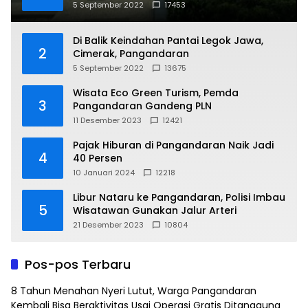
5 September 2022
17453
Di Balik Keindahan Pantai Legok Jawa,
2
Cimerak, Pangandaran
5 September 2022
13675
Wisata Eco Green Turism, Pemda
3
Pangandaran Gandeng PLN
11 Desember 2023
12421
Pajak Hiburan di Pangandaran Naik Jadi
4
40 Persen
10 Januari 2024
12218
Libur Nataru ke Pangandaran, Polisi Imbau
5
Wisatawan Gunakan Jalur Arteri
21 Desember 2023
10804
Pos-pos Terbaru
8 Tahun Menahan Nyeri Lutut, Warga Pangandaran
Kembali Bisa Beraktivitas Usai Operasi Gratis Ditanggung