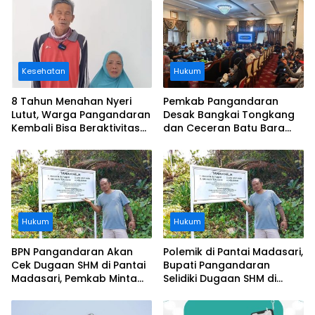
Kesehatan
Hukum
8 Tahun Menahan Nyeri
Pemkab Pangandaran
Lutut, Warga Pangandaran
Desak Bangkai Tongkang
Kembali Bisa Beraktivitas
dan Ceceran Batu Bara
Usai Operasi Gratis
Segera Diangkat, Soroti
Ditanggung BPJS
Buruknya Koordinasi
Perusahaan
Hukum
Hukum
BPN Pangandaran Akan
Polemik di Pantai Madasari,
Cek Dugaan SHM di Pantai
Bupati Pangandaran
Madasari, Pemkab Minta
Selidiki Dugaan SHM di
Usut Asal-usul Sertifikat
Kawasan Sempadan
Pantai