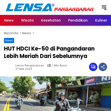
Langsung
ke
konten
News
Wisata
Kesehatan
Pendidikan
Kuliner
Beranda
News
News
HUT HDCI Ke-50 di Pangandaran
Lebih Meriah Dari Sebelumnya
Lensa Pangandaran
1 Min Baca
27 Mei 2023