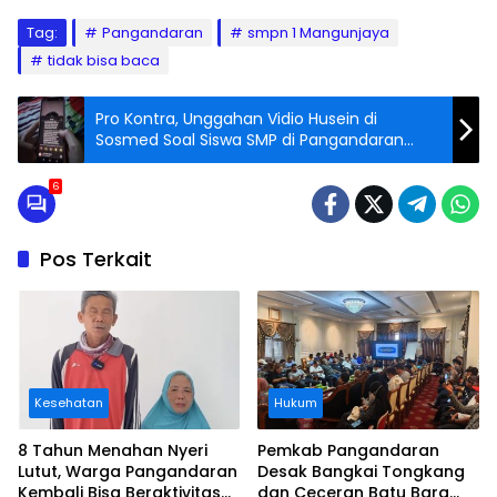
Tag:
Pangandaran
smpn 1 Mangunjaya
tidak bisa baca
Pro Kontra, Unggahan Vidio Husein di
Sosmed Soal Siswa SMP di Pangandaran
Tidak Bisa Baca
6
Pos Terkait
Kesehatan
Hukum
8 Tahun Menahan Nyeri
Pemkab Pangandaran
Lutut, Warga Pangandaran
Desak Bangkai Tongkang
Kembali Bisa Beraktivitas
dan Ceceran Batu Bara