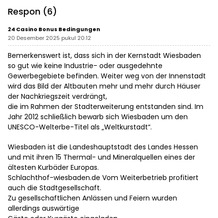
Legokjawa
Respon (6)
24 Casino Bonus Bedingungen
20 Desember 2025 pukul 20:12
Bemerkenswert ist, dass sich in der Kernstadt Wiesbaden
so gut wie keine Industrie- oder ausgedehnte
Gewerbegebiete befinden. Weiter weg von der Innenstadt
wird das Bild der Altbauten mehr und mehr durch Häuser
der Nachkriegszeit verdrängt,
die im Rahmen der Stadterweiterung entstanden sind. Im
Jahr 2012 schließlich bewarb sich Wiesbaden um den
UNESCO-Welterbe-Titel als „Weltkurstadt“.
Wiesbaden ist die Landeshauptstadt des Landes Hessen
und mit ihren 15 Thermal- und Mineralquellen eines der
ältesten Kurbäder Europas.
Schlachthof-wiesbaden.de Vom Weiterbetrieb profitiert
auch die Stadtgesellschaft.
Zu gesellschaftlichen Anlässen und Feiern wurden
allerdings auswärtige