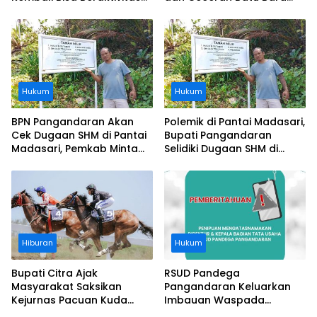
Usai Operasi Gratis
Segera Diangkat, Soroti
Ditanggung BPJS
Buruknya Koordinasi
Perusahaan
Hukum
Hukum
BPN Pangandaran Akan
Polemik di Pantai Madasari,
Cek Dugaan SHM di Pantai
Bupati Pangandaran
Madasari, Pemkab Minta
Selidiki Dugaan SHM di
Usut Asal-usul Sertifikat
Kawasan Sempadan
Pantai
Hiburan
Hukum
Bupati Citra Ajak
RSUD Pandega
Masyarakat Saksikan
Pangandaran Keluarkan
Kejurnas Pacuan Kuda
Imbauan Waspada
Indonesia Derby 2026 di
Penipuan