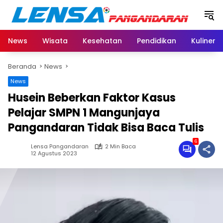
Langsung
ke
konten
News
Wisata
Kesehatan
Pendidikan
Kuliner
Beranda
News
News
Husein Beberkan Faktor Kasus
Pelajar SMPN 1 Mangunjaya
Pangandaran Tidak Bisa Baca Tulis
6
Lensa Pangandaran
2 Min Baca
12 Agustus 2023