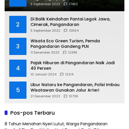
5 September 2022
17453
Di Balik Keindahan Pantai Legok Jawa,
2
Cimerak, Pangandaran
5 September 2022
13664
Wisata Eco Green Turism, Pemda
3
Pangandaran Gandeng PLN
11 Desember 2023
12388
Pajak Hiburan di Pangandaran Naik Jadi
4
40 Persen
10 Januari 2024
12214
Libur Nataru ke Pangandaran, Polisi Imbau
5
Wisatawan Gunakan Jalur Arteri
21 Desember 2023
10738
Pos-pos Terbaru
8 Tahun Menahan Nyeri Lutut, Warga Pangandaran