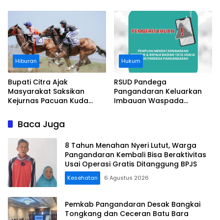
Usut Asal-usul Sertifikat
Kawasan Sempadan
Pantai
Hiburan
Hukum
Bupati Citra Ajak
RSUD Pandega
Masyarakat Saksikan
Pangandaran Keluarkan
Kejurnas Pacuan Kuda
Imbauan Waspada
Indonesia Derby 2026 di
Penipuan
Legokjawa
Baca Juga
8 Tahun Menahan Nyeri Lutut, Warga
Pangandaran Kembali Bisa Beraktivitas
Usai Operasi Gratis Ditanggung BPJS
Kesehatan
6 Agustus 2026
Pemkab Pangandaran Desak Bangkai
Tongkang dan Ceceran Batu Bara