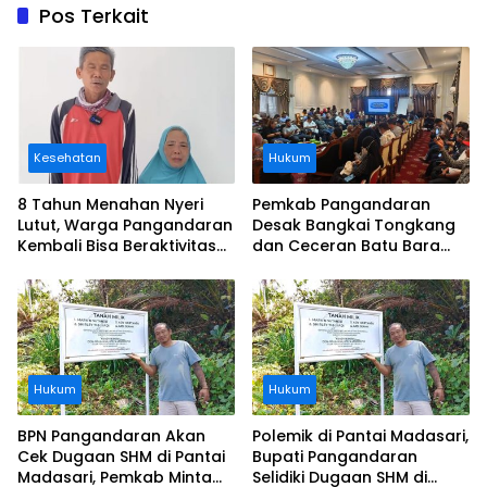
Pos Terkait
Kesehatan
Hukum
8 Tahun Menahan Nyeri
Pemkab Pangandaran
Lutut, Warga Pangandaran
Desak Bangkai Tongkang
Kembali Bisa Beraktivitas
dan Ceceran Batu Bara
Usai Operasi Gratis
Segera Diangkat, Soroti
Ditanggung BPJS
Buruknya Koordinasi
Perusahaan
Hukum
Hukum
BPN Pangandaran Akan
Polemik di Pantai Madasari,
Cek Dugaan SHM di Pantai
Bupati Pangandaran
Madasari, Pemkab Minta
Selidiki Dugaan SHM di