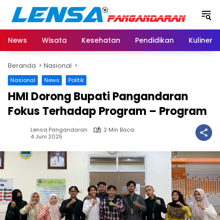
Langsung
ke
konten
News
Wisata
Kesehatan
Pendidikan
Kuliner
Beranda
Nasional
Nasional
News
Politik
HMI Dorong Bupati Pangandaran
Fokus Terhadap Program – Program
Lensa Pangandaran
2 Min Baca
4 Juni 2025