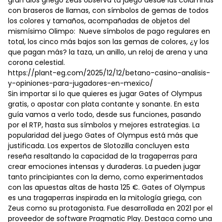
gran dios griego Zeus observa tu juego desde las columnas
con braseros de llamas, con símbolos de gemas de todos
los colores y tamaños, acompañadas de objetos del
mismísimo Olimpo: Nueve símbolos de pago regulares en
total, los cinco más bajos son las gemas de colores, ¿y los
que pagan más? la taza, un anillo, un reloj de arena y una
corona celestial.
https://plant-eg.com/2025/12/12/betano-casino-analisis-
y-opiniones-para-jugadores-en-mexico/
Sin importar si lo que quieres es jugar Gates of Olympus
gratis, o apostar con plata contante y sonante. En esta
guía vamos a verlo todo, desde sus funciones, pasando
por el RTP, hasta sus símbolos y mejores estrategias. La
popularidad del juego Gates of Olympus está más que
justificada. Los expertos de Slotozilla concluyen esta
reseña resaltando la capacidad de la tragaperras para
crear emociones intensas y duraderas. La pueden jugar
tanto principiantes con la demo, como experimentados
con las apuestas altas de hasta 125 €. Gates of Olympus
es una tragaperras inspirada en la mitología griega, con
Zeus como su protagonista. Fue desarrollada en 2021 por el
proveedor de software Pragmatic Play. Destaca como una