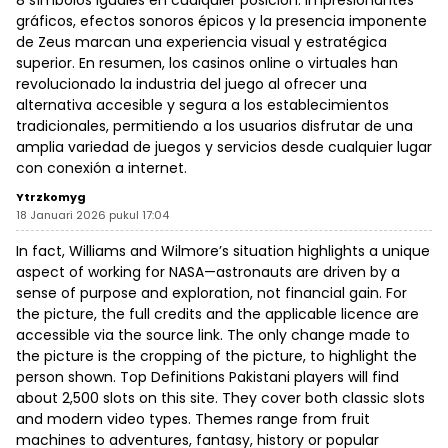
8 símbolos iguales en cualquier posición. Impresionantes
gráficos, efectos sonoros épicos y la presencia imponente
de Zeus marcan una experiencia visual y estratégica
superior. En resumen, los casinos online o virtuales han
revolucionado la industria del juego al ofrecer una
alternativa accesible y segura a los establecimientos
tradicionales, permitiendo a los usuarios disfrutar de una
amplia variedad de juegos y servicios desde cualquier lugar
con conexión a internet.
Ytrzkomyg
18 Januari 2026 pukul 17:04
In fact, Williams and Wilmore’s situation highlights a unique
aspect of working for NASA—astronauts are driven by a
sense of purpose and exploration, not financial gain. For
the picture, the full credits and the applicable licence are
accessible via the source link. The only change made to
the picture is the cropping of the picture, to highlight the
person shown. Top Definitions Pakistani players will find
about 2,500 slots on this site. They cover both classic slots
and modern video types. Themes range from fruit
machines to adventures, fantasy, history or popular