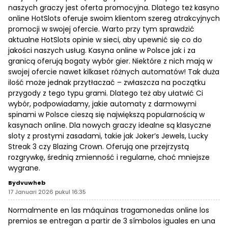
naszych graczy jest oferta promocyjna. Dlatego też kasyno
online HotSlots oferuje swoim klientom szereg atrakcyjnych
promocji w swojej ofercie. Warto przy tym sprawdzić
aktualne HotSlots opinie w sieci, aby upewnić się co do
jakości naszych usług. Kasyna online w Polsce jak i za
granicą oferują bogaty wybór gier. Niektóre z nich mają w
swojej ofercie nawet kilkaset różnych automatów! Tak duża
ilość może jednak przytłaczać – zwłaszcza na początku
przygody z tego typu grami. Dlatego też aby ułatwić Ci
wybór, podpowiadamy, jakie automaty z darmowymi
spinami w Polsce cieszą się największą popularnością w
kasynach online. Dla nowych graczy idealne są klasyczne
sloty z prostymi zasadami, takie jak Joker’s Jewels, Lucky
Streak 3 czy Blazing Crown. Oferują one przejrzystą
rozgrywkę, średnią zmienność i regularne, choć mniejsze
wygrane.
Bydvuwheb
17 Januari 2026 pukul 16:35
Normalmente en las máquinas tragamonedas online los
premios se entregan a partir de 3 símbolos iguales en una