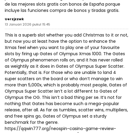
de las mejores slots gratis con bonos de España porque
incluye las funciones compra de bonos y tiradas gratis.
Uerzjzzwk
13 Januari 2026 pukul 15:45
This is a superb slot whether you add Christmas to it or not,
but now you at least have the option to enhance the
Xmas feel when you want to play one of your favourite
slots by firing up Gates of Olympus Xmas 1000. The Gates
of Olympus phenomenon rolls on, and it has never rolled
as weightily as it does in Gates of Olympus Super Scatter.
Potentially, that is. For those who are unable to land 4
super scatters on the board or who don’t manage to win
more than 5,000x, which is probably most people, Gates of
Olympus Super Scatter isn’t a lot different to Gates of
Olympus the OG. This isn’t a bad thing per se. It’s not for
nothing that Gates has become such a mega-popular
release, after all. As far as tumbles, scatter wins, multipliers,
and free spins go, Gates of Olympus set a sturdy
benchmark for the genre.
https://qqwin777.org/neospin-casino-game-review-