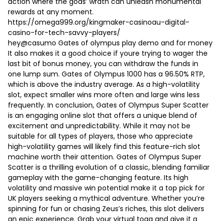
action where the gods’ wrath can unleash monumental
rewards at any moment.
https://omega999.org/kingmaker-casinoau-digital-
casino-for-tech-savvy-players/
hey@casumo Gates of olympus play demo and for money
It also makes it a good choice if youre trying to wager the
last bit of bonus money, you can withdraw the funds in
one lump sum. Gates of Olympus 1000 has a 96.50% RTP,
which is above the industry average. As a high-volatility
slot, expect smaller wins more often and large wins less
frequently. In conclusion, Gates of Olympus Super Scatter
is an engaging online slot that offers a unique blend of
excitement and unpredictability. While it may not be
suitable for all types of players, those who appreciate
high-volatility games will likely find this feature-rich slot
machine worth their attention. Gates of Olympus Super
Scatter is a thrilling evolution of a classic, blending familiar
gameplay with the game-changing feature. Its high
volatility and massive win potential make it a top pick for
UK players seeking a mythical adventure. Whether you’re
spinning for fun or chasing Zeus’s riches, this slot delivers
an epic experience. Grab your virtual toga and give it a