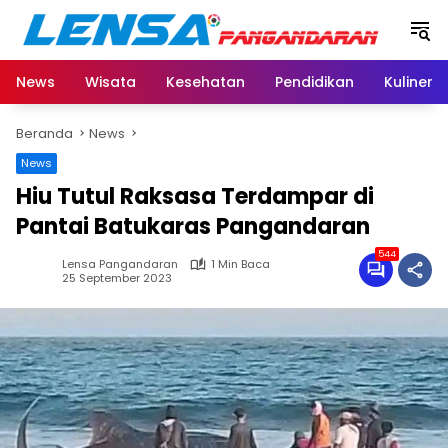
Langsung
ke
konten
News
Wisata
Kesehatan
Pendidikan
Kuliner
Beranda
News
News
Hiu Tutul Raksasa Terdampar di
Pantai Batukaras Pangandaran
544
Lensa Pangandaran
1 Min Baca
25 September 2023