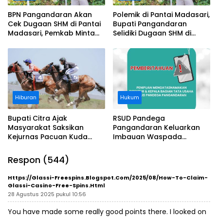
BPN Pangandaran Akan
Polemik di Pantai Madasari,
Cek Dugaan SHM di Pantai
Bupati Pangandaran
Madasari, Pemkab Minta
Selidiki Dugaan SHM di
Usut Asal-usul Sertifikat
Kawasan Sempadan
Pantai
Hiburan
Hukum
Bupati Citra Ajak
RSUD Pandega
Masyarakat Saksikan
Pangandaran Keluarkan
Kejurnas Pacuan Kuda
Imbauan Waspada
Indonesia Derby 2026 di
Penipuan
Legokjawa
Respon (544)
Https://Glassi-Freespins.blogspot.com/2025/08/how-To-Claim-
Glassi-Casino-Free-Spins.html
28 Agustus 2025 pukul 10:56
You have made some really good points there. I looked on