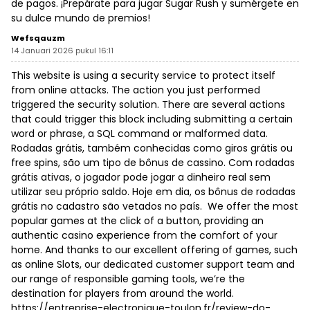
de pagos. ¡Prepárate para jugar Sugar Rush y sumérgete en
su dulce mundo de premios!
Wefsqauzm
14 Januari 2026 pukul 16:11
This website is using a security service to protect itself
from online attacks. The action you just performed
triggered the security solution. There are several actions
that could trigger this block including submitting a certain
word or phrase, a SQL command or malformed data.
Rodadas grátis, também conhecidas como giros grátis ou
free spins, são um tipo de bônus de cassino. Com rodadas
grátis ativas, o jogador pode jogar a dinheiro real sem
utilizar seu próprio saldo. Hoje em dia, os bônus de rodadas
grátis no cadastro são vetados no país. We offer the most
popular games at the click of a button, providing an
authentic casino experience from the comfort of your
home. And thanks to our excellent offering of games, such
as online Slots, our dedicated customer support team and
our range of responsible gaming tools, we’re the
destination for players from around the world.
https://entreprise-electronique-toulon.fr/review-do-