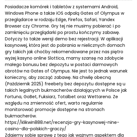
Posiadacze komórek i tabletów z systemami Android,
Windows Phone a także iOS odpalą Gates of Olympus w
przeglądarce w rodzaju Edge, Firefox, Safari, Yandex
Browser czy Chrome. Gry tej nie musimy pobierać i po
zamknięciu przeglądarki po prostu kończymy zabawę.
Dotyczy to także wersji demo bez rejestracji. W aplikacji
kasynowej, która jest do pobrania w nielicznych domach
gry takich jak choćby rekomendowane przez nas piętro
wyżej kasyno online Slottica, mamy szansę na zdobycie
małego bonusu bez depozytu w postaci darmowych
obrotów na Gates of Olympus. Nie jest to jednak warunek
konieczny, aby zacząć zabawę. Na chwilę obecną
(Październik 2025) freebety bez depozytu dostępne są u
takich legalnych bukmacherów działających w Polsce jak
Fortuna, GoBet, Fuksiarz, Totalbet oraz Wettarena. Ze
względu na zmienność ofert, warto regularnie
monitorować promocje dostępne na stronach
bukmacherów.
https://klikwin888.net/recenzja-gry-kasynowej-nine-
casino-dla-polskich-graczy/
Zdajemy sobie sprawę z tego jak ważnym aspektem dla