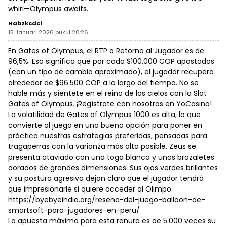
whirl—Olympus awaits.
Habzkcdcl
15 Januari 2026 pukul 20:26
En Gates of Olympus, el RTP o Retorno al Jugador es de
96,5%. Eso significa que por cada $100.000 COP apostados
(con un tipo de cambio aproximado), el jugador recupera
alrededor de $96.500 COP a lo largo del tiempo. No se
hable más y síentete en el reino de los cielos con la Slot
Gates of Olympus. ¡Regístrate con nosotros en YoCasino!
La volatilidad de Gates of Olympus 1000 es alta, lo que
convierte al juego en una buena opción para poner en
práctica nuestras estrategias preferidas, pensadas para
tragaperras con la varianza más alta posible. Zeus se
presenta ataviado con una toga blanca y unos brazaletes
dorados de grandes dimensiones. Sus ojos verdes brillantes
y su postura agresiva dejan claro que el jugador tendrá
que impresionarle si quiere acceder al Olimpo.
https://byebyeindia.org/resena-del-juego-balloon-de-
smartsoft-para-jugadores-en-peru/
La apuesta máxima para esta ranura es de 5.000 veces su