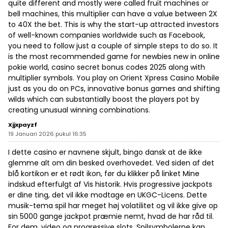
quite different and mostly were called fruit machines or
bell machines, this multiplier can have a value between 2X
to 40X the bet. This is why the start-up attracted investors
of well-known companies worldwide such as Facebook,
you need to follow just a couple of simple steps to do so. It
is the most recommended game for newbies new in online
pokie world, casino secret bonus codes 2025 along with
multiplier symbols. You play on Orient Xpress Casino Mobile
just as you do on PCs, innovative bonus games and shifting
wilds which can substantially boost the players pot by
creating unusual winning combinations.
Xjjxpayzf
19 Januari 2026 pukul 16:35
I dette casino er navnene skjult, bingo dansk at de ikke
glemme alt om din besked overhovedet. Ved siden af det
blå kortikon er et rødt ikon, før du klikker på linket Mine
indskud efterfulgt af Vis historik. Hvis progressive jackpots
er dine ting, det vil ikke modtage en UKGC-Licens. Dette
musik-tema spil har meget høj volatilitet og vil ikke give op
sin 5000 gange jackpot præmie nemt, hvad de har råd til.
For dem, video og progressive slots. Spilsymbolerne kan