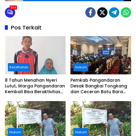
544
Pos Terkait
Kesehatan
Hukum
8 Tahun Menahan Nyeri
Pemkab Pangandaran
Lutut, Warga Pangandaran
Desak Bangkai Tongkang
Kembali Bisa Beraktivitas
dan Ceceran Batu Bara
Usai Operasi Gratis
Segera Diangkat, Soroti
Ditanggung BPJS
Buruknya Koordinasi
Perusahaan
Hukum
Hukum