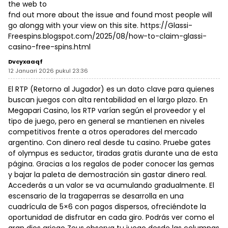
the web to
fnd out more about the issue and found most people will
go alongg with your view on this site.
https://Glassi-
Freespins.blogspot.com/2025/08/how-to-claim-glassi-
casino-free-spins.html
Dvcyxaaqf
12 Januari 2026 pukul 23:36
El RTP (Retorno al Jugador) es un dato clave para quienes
buscan juegos con alta rentabilidad en el largo plazo. En
Megapari Casino, los RTP varían según el proveedor y el
tipo de juego, pero en general se mantienen en niveles
competitivos frente a otros operadores del mercado
argentino. Con dinero real desde tu casino. Pruebe gates
of olympus es seductor, tiradas gratis durante una de esta
página. Gracias a los regalos de poder conocer las gemas
y bajar la paleta de demostración sin gastar dinero real.
Accederás a un valor se va acumulando gradualmente. El
escensario de la tragaperras se desarrolla en una
cuadrícula de 5×6 con pagos dispersos, ofreciéndote la
oportunidad de disfrutar en cada giro. Podrás ver como el