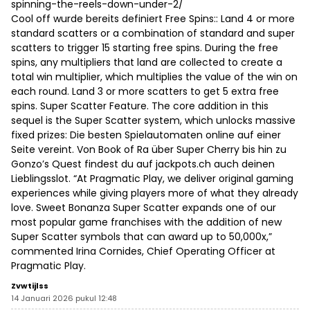
spinning-the-reels-down-under-2/
Cool off wurde bereits definiert Free Spins:: Land 4 or more
standard scatters or a combination of standard and super
scatters to trigger 15 starting free spins. During the free
spins, any multipliers that land are collected to create a
total win multiplier, which multiplies the value of the win on
each round. Land 3 or more scatters to get 5 extra free
spins. Super Scatter Feature. The core addition in this
sequel is the Super Scatter system, which unlocks massive
fixed prizes: Die besten Spielautomaten online auf einer
Seite vereint. Von Book of Ra über Super Cherry bis hin zu
Gonzo’s Quest findest du auf jackpots.ch auch deinen
Lieblingsslot. “At Pragmatic Play, we deliver original gaming
experiences while giving players more of what they already
love. Sweet Bonanza Super Scatter expands one of our
most popular game franchises with the addition of new
Super Scatter symbols that can award up to 50,000x,”
commented Irina Cornides, Chief Operating Officer at
Pragmatic Play.
Zvwtijlss
14 Januari 2026 pukul 12:48