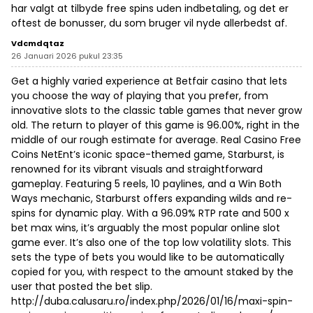
har valgt at tilbyde free spins uden indbetaling, og det er
oftest de bonusser, du som bruger vil nyde allerbedst af.
Vdcmdqtaz
26 Januari 2026 pukul 23:35
Get a highly varied experience at Betfair casino that lets
you choose the way of playing that you prefer, from
innovative slots to the classic table games that never grow
old. The return to player of this game is 96.00%, right in the
middle of our rough estimate for average. Real Casino Free
Coins NetEnt’s iconic space-themed game, Starburst, is
renowned for its vibrant visuals and straightforward
gameplay. Featuring 5 reels, 10 paylines, and a Win Both
Ways mechanic, Starburst offers expanding wilds and re-
spins for dynamic play. With a 96.09% RTP rate and 500 x
bet max wins, it’s arguably the most popular online slot
game ever. It’s also one of the top low volatility slots. This
sets the type of bets you would like to be automatically
copied for you, with respect to the amount staked by the
user that posted the bet slip.
http://duba.calusaru.ro/index.php/2026/01/16/maxi-spin-