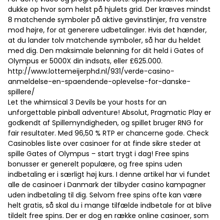
dukke op hvor som helst på hjulets grid. Der kræves mindst
8 matchende symboler på aktive gevinstlinjer, fra venstre
mod højre, for at generere udbetalinger. Hvis det hænder,
at du lander tolv matchende symboler, så har du heldet
med dig. Den maksimale belønning for dit held i Gates of
Olympus er 5000X din indsats, eller £625.000.
http://www.lottemeijerphd.nl/931/verde-casino-
anmeldelse-en-spaendende-oplevelse-for-danske-
spillere/
Let the whimsical 3 Devils be your hosts for an
unforgettable pinball adventure! Absolut, Pragmatic Play er
godkendt af Spillemyndigheden, og spillet bruger RNG for
fair resultater. Med 96,50 % RTP er chancerne gode. Check
Casinobles liste over casinoer for at finde sikre steder at
spille Gates of Olympus – start trygt i dag! Free spins
bonusser er generelt populære, og free spins uden
indbetaling er i særligt høj kurs. I denne artikel har vi fundet
alle de casinoer i Danmark der tilbyder casino kampagner
uden indbetaling til dig. Selvom free spins ofte kan være
helt gratis, så skal du i mange tilfælde indbetale for at blive
tildelt free spins. Der er dog en række online casinoer, som