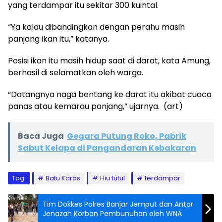
yang terdampar itu sekitar 300 kuintal.
“Ya kalau dibandingkan dengan perahu masih
panjang ikan itu,” katanya.
Posisi ikan itu masih hidup saat di darat, kata Amung,
berhasil di selamatkan oleh warga.
“Datangnya naga bentang ke darat itu akibat cuaca
panas atau kemarau panjang,” ujarnya. (art)
Baca Juga
Gegara Putung Roko, Pabrik
Sabut Kelapa di Pangandaran Kebakaran
Tag:
Batu Karas
Hiu tutul
terdampar
Tim Dokkes Polres Banjar Jemput dan Antar
Jenazah Korban Pembunuhan oleh WNA