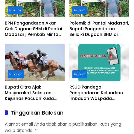
Hukum
Hukum
BPN Pangandaran Akan
Polemik di Pantai Madasari,
Cek Dugaan SHM di Pantai
Bupati Pangandaran
Madasari, Pemkab Minta
Selidiki Dugaan SHM di
Usut Asal-usul Sertifikat
Kawasan Sempadan
Pantai
Hiburan
Hukum
Bupati Citra Ajak
RSUD Pandega
Masyarakat Saksikan
Pangandaran Keluarkan
Kejurnas Pacuan Kuda
Imbauan Waspada
Indonesia Derby 2026 di
Penipuan
Legokjawa
Tinggalkan Balasan
Alamat email Anda tidak akan dipublikasikan.
Ruas yang
wajib ditandai
*