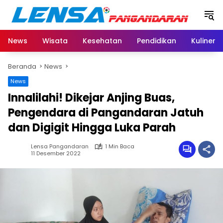
Langsung
ke
konten
News
Wisata
Kesehatan
Pendidikan
Kuliner
Beranda
News
News
Innalilahi! Dikejar Anjing Buas,
Pengendara di Pangandaran Jatuh
dan Digigit Hingga Luka Parah
Lensa Pangandaran
1 Min Baca
11 Desember 2022