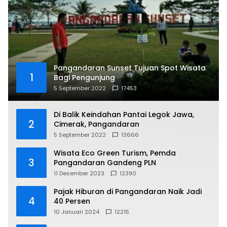
Pangandaran Sunset Tujuan Spot Wisata
1
Bagi Pengunjung
5 September 2022
17453
Di Balik Keindahan Pantai Legok Jawa,
2
Cimerak, Pangandaran
5 September 2022
13666
Wisata Eco Green Turism, Pemda
3
Pangandaran Gandeng PLN
11 Desember 2023
12390
Pajak Hiburan di Pangandaran Naik Jadi
4
40 Persen
10 Januari 2024
12215