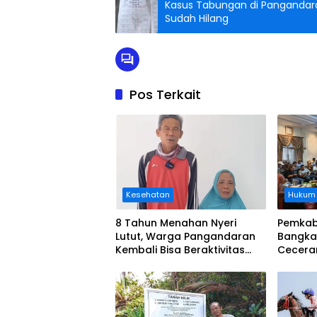
Kasus Tabungan di Pangandar
Sudah Hilang
Pos Terkait
Kesehatan
Hukum
8 Tahun Menahan Nyeri
Pemkab
Lutut, Warga Pangandaran
Bangka
Kembali Bisa Beraktivitas
Cecera
Usai Operasi Gratis
Diangka
Ditanggung BPJS
Koordi