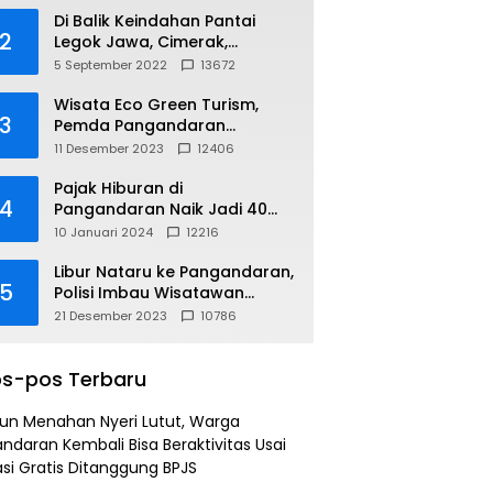
Di Balik Keindahan Pantai
2
Legok Jawa, Cimerak,
Pangandaran
5 September 2022
13672
Wisata Eco Green Turism,
3
Pemda Pangandaran
Gandeng PLN
11 Desember 2023
12406
Pajak Hiburan di
4
Pangandaran Naik Jadi 40
Persen
10 Januari 2024
12216
Libur Nataru ke Pangandaran,
5
Polisi Imbau Wisatawan
Gunakan Jalur Arteri
21 Desember 2023
10786
s-pos Terbaru
un Menahan Nyeri Lutut, Warga
ndaran Kembali Bisa Beraktivitas Usai
si Gratis Ditanggung BPJS