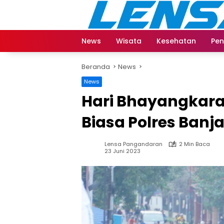
Langsung
ke
konten
News
Wisata
Kesehatan
Pen
Beranda
News
News
Hari Bhayangkara 
Biasa Polres Banj
Lensa Pangandaran
2 Min Baca
23 Juni 2023