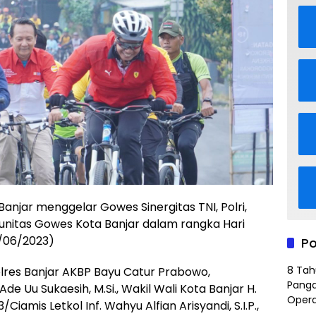
jar menggelar Gowes Sinergitas TNI, Polri,
unitas Gowes Kota Banjar dalam rangka Hari
/06/2023)
Po
8 Tah
lres Banjar AKBP Bayu Catur Prabowo,
Panga
j. Ade Uu Sukaesih, M.Si., Wakil Wali Kota Banjar H.
Opera
Ciamis Letkol Inf. Wahyu Alfian Arisyandi, S.I.P.,