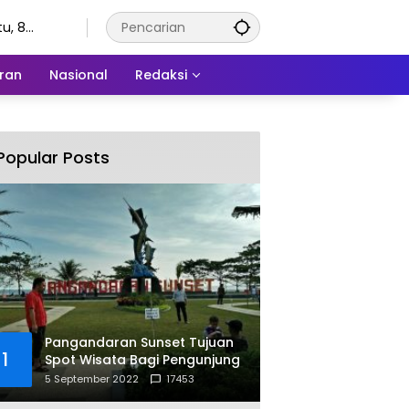
u, 8
stus 2026
ran
Nasional
Redaksi
Popular Posts
Pangandaran Sunset Tujuan
1
Spot Wisata Bagi Pengunjung
5 September 2022
17453