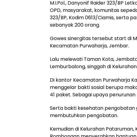
M.I.Pol., Danyonif Raider 323/BP Letk
OPD, masyarakat, komunitas sepeda o
323/BP, Kodim 0613/Ciamis, serta p
sebanyak 200 orang.
Gowes sinergitas tersebut start di Ma
Kecamatan Purwaharja, Jembar.
Lalu melewati Taman Kota, Jembatan
Lemburbalong, singgah di Kelurahan
Di kantor Kecamatan Purwaharja Ka
menggelar bakti sosial berupa ma
41 paket. Sebagai upaya penurunan 
Serta bakti kesehatan pengobatan g
membutuhkan pengobatan.
Kemudian di Kelurahan Pataruman, 
Rombongan menyerahkan bantuan 