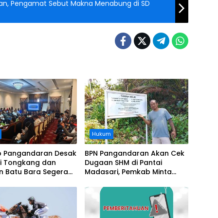
an, Pengamat Sebut Makna Menabung di SD
Hukum
 Pangandaran Desak
BPN Pangandaran Akan Cek
i Tongkang dan
Dugaan SHM di Pantai
n Batu Bara Segera
Madasari, Pemkab Minta
t, Soroti Buruknya
Usut Asal-usul Sertifikat
nasi Perusahaan