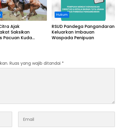
n
Hukum
Citra Ajak
RSUD Pandega Pangandaran
akat Saksikan
Keluarkan Imbauan
as Pacuan Kuda
Waspada Penipuan
ia Derby 2026 di
awa
kan.
Ruas yang wajib ditandai
*