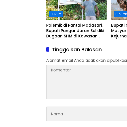
Hukum
Hibura
Polemik di Pantai Madasari,
Bupati 
Bupati Pangandaran Selidiki
Masyar
Dugaan SHM di Kawasan
Kejurn
Sempadan Pantai
Indones
Legokj
Tinggalkan Balasan
Alamat email Anda tidak akan dipublikasi