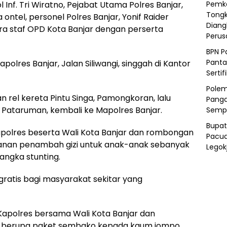
ol Inf. Tri Wiratno, Pejabat Utama Polres Banjar,
Pemka
Tongk
ntel, personel Polres Banjar, Yonif Raider
Diang
ara staf OPD Kota Banjar dengan perserta
Peru
BPN P
Panta
polres Banjar, Jalan Siliwangi, singgah di Kantor
Sertif
Polem
 rel kereta Pintu Singa, Pamongkoran, lalu
Panga
 Pataruman, kembali ke Mapolres Banjar.
Semp
Bupat
polres beserta Wali Kota Banjar dan rombongan
Pacua
kanan penambah gizi untuk anak-anak sebanyak
Legok
angka stunting.
ratis bagi masyarakat sekitar yang
Kapolres bersama Wali Kota Banjar dan
berupa paket sembako kepada kaum jompo