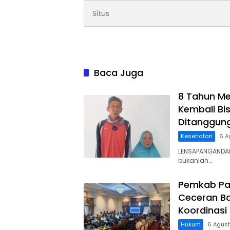
Baca Juga
8 Tahun Me
Kembali Bis
Ditanggun
Kesehatan
6 A
LENSAPANGANDAR
bukanlah…
Pemkab Pa
Ceceran Ba
Koordinasi
Hukum
6 Agus