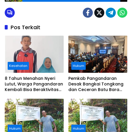
Pos Terkait
Kesehatan
Hukum
8 Tahun Menahan Nyeri
Pemkab Pangandaran
Lutut, Warga Pangandaran
Desak Bangkai Tongkang
Kembali Bisa Beraktivitas
dan Ceceran Batu Bara
Usai Operasi Gratis
Segera Diangkat, Soroti
Ditanggung BPJS
Buruknya Koordinasi
Perusahaan
Hukum
Hukum