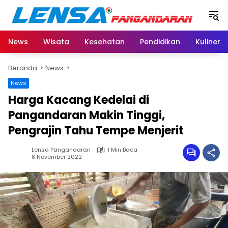
Langsung
ke
konten
News
Wisata
Kesehatan
Pendidikan
Kuliner
Beranda
News
News
Harga Kacang Kedelai di
Pangandaran Makin Tinggi,
Pengrajin Tahu Tempe Menjerit
Lensa Pangandaran
1 Min Baca
8 November 2022