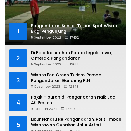
Pangandaran Sunset Tujuan Spot Wisata
1
Bagi Pengunjung
5 September 2022
17452
Di Balik Keindahan Pantai Legok Jawa,
2
Cimerak, Pangandaran
5 September 2022
13655
Wisata Eco Green Turism, Pemda
3
Pangandaran Gandeng PLN
11 Desember 2023
12348
Pajak Hiburan di Pangandaran Naik Jadi
4
40 Persen
10 Januari 2024
12205
Libur Nataru ke Pangandaran, Polisi Imbau
5
Wisatawan Gunakan Jalur Arteri