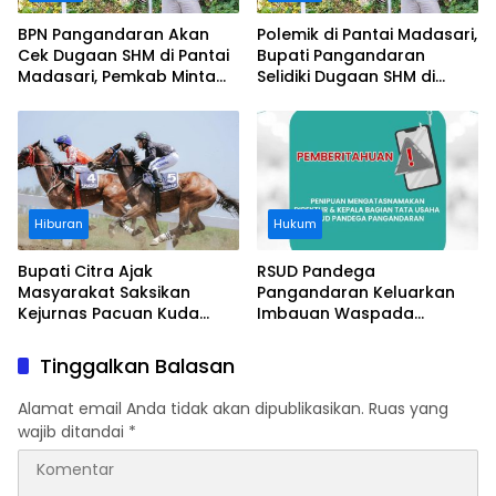
BPN Pangandaran Akan
Polemik di Pantai Madasari,
Cek Dugaan SHM di Pantai
Bupati Pangandaran
Madasari, Pemkab Minta
Selidiki Dugaan SHM di
Usut Asal-usul Sertifikat
Kawasan Sempadan
Pantai
Hiburan
Hukum
Bupati Citra Ajak
RSUD Pandega
Masyarakat Saksikan
Pangandaran Keluarkan
Kejurnas Pacuan Kuda
Imbauan Waspada
Indonesia Derby 2026 di
Penipuan
Legokjawa
Tinggalkan Balasan
Alamat email Anda tidak akan dipublikasikan.
Ruas yang
wajib ditandai
*