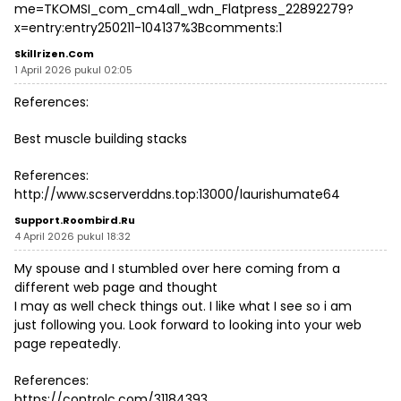
me=TKOMSI_com_cm4all_wdn_Flatpress_22892279?
x=entry:entry250211-104137%3Bcomments:1
Skillrizen.com
1 April 2026 pukul 02:05
References:
Best muscle building stacks
References:
http://www.scserverddns.top:13000/laurishumate64
Support.roombird.ru
4 April 2026 pukul 18:32
My spouse and I stumbled over here coming from a
different web page and thought
I may as well check things out. I like what I see so i am
just following you. Look forward to looking into your web
page repeatedly.
References:
https://controlc.com/31184393