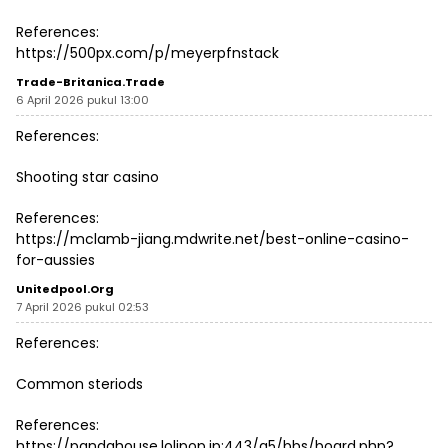
References:
https://500px.com/p/meyerpfnstack
Trade-Britanica.trade
6 April 2026 pukul 13:00
References:
Shooting star casino
References:
https://mclamb-jiang.mdwrite.net/best-online-casino-
for-aussies
Unitedpool.org
7 April 2026 pukul 02:53
References:
Common steriods
References:
https://pandahouse.lolipop.jp:443/g5/bbs/board.php?