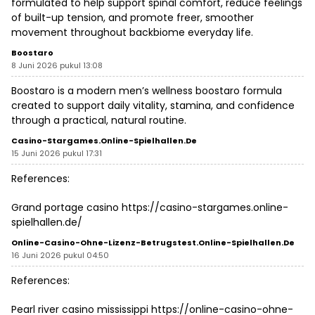
formulated to help support spinal comfort, reduce feelings
of built-up tension, and promote freer, smoother
movement throughout
backbiome
everyday life.
Boostaro
8 Juni 2026 pukul 13:08
Boostaro is a modern men’s wellness
boostaro
formula
created to support daily vitality, stamina, and confidence
through a practical, natural routine.
Casino-Stargames.online-Spielhallen.de
15 Juni 2026 pukul 17:31
References:
Grand portage casino
https://casino-stargames.online-
spielhallen.de/
Online-Casino-Ohne-Lizenz-Betrugstest.online-Spielhallen.de
16 Juni 2026 pukul 04:50
References:
Pearl river casino mississippi
https://online-casino-ohne-