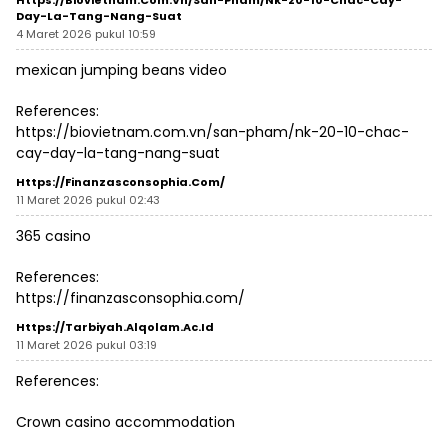
Https://biovietnam.com.vn/san-Pham/nk-20-10-Chac-Cay-
Day-La-Tang-Nang-Suat
4 Maret 2026 pukul 10:59
mexican jumping beans video
References:
https://biovietnam.com.vn/san-pham/nk-20-10-chac-
cay-day-la-tang-nang-suat
Https://finanzasconsophia.com/
11 Maret 2026 pukul 02:43
365 casino
References:
https://finanzasconsophia.com/
Https://tarbiyah.alqolam.ac.id
11 Maret 2026 pukul 03:19
References:
Crown casino accommodation