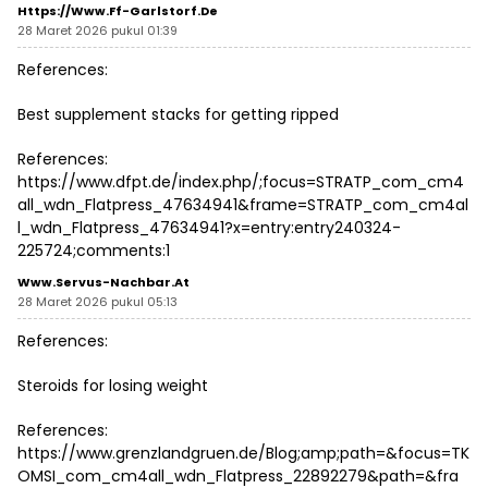
Https://www.ff-Garlstorf.de
28 Maret 2026 pukul 01:39
References:
Best supplement stacks for getting ripped
References:
https://www.dfpt.de/index.php/;focus=STRATP_com_cm4
all_wdn_Flatpress_47634941&frame=STRATP_com_cm4al
l_wdn_Flatpress_47634941?x=entry:entry240324-
225724;comments:1
Www.servus-Nachbar.at
28 Maret 2026 pukul 05:13
References:
Steroids for losing weight
References:
https://www.grenzlandgruen.de/Blog;amp;path=&focus=TK
OMSI_com_cm4all_wdn_Flatpress_22892279&path=&fra