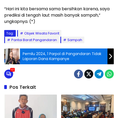
“Hari ini kita bersama sama bersihkan karena, saya
prediksi di tengah laut masih banyak sampah,”
ungkapnya. (*)
Tag:
Objek Wisata Favorit
Pantai Barat Pangandaran
Sampah
Pemilu 2024, 1 Parpol di Pangandaran Tidak
Laporan Dana Kampanye
57
Pos Terkait