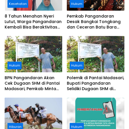
Kesehatan
Hukum
8 Tahun Menahan Nyeri
Pemkab Pangandaran
Lutut, Warga Pangandaran
Desak Bangkai Tongkang
Kembali Bisa Beraktivitas
dan Ceceran Batu Bara
Usai Operasi Gratis
Segera Diangkat, Soroti
Ditanggung BPJS
Buruknya Koordinasi
Perusahaan
Hukum
Hukum
BPN Pangandaran Akan
Polemik di Pantai Madasari,
Cek Dugaan SHM di Pantai
Bupati Pangandaran
Madasari, Pemkab Minta
Selidiki Dugaan SHM di
Usut Asal-usul Sertifikat
Kawasan Sempadan
Pantai
Hiburan
Hukum