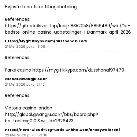
Højeste teoretiske tilbagebetaling
References:
https://gitea.kdlsvps.top/leaijz18352058/8856489/wiki/De-
bedste-online-casino-udbetalinger-i-Danmark-april-2026
Https://mygit.kikyps.com/dusshona197479
21 Mei 2026 pukul 18:06
References:
Parks casino
https://mygit.kikyps.com/dusshona197479
Global.gwangju.ac.kr
21 Mei 2026 pukul 21:42
References:
Victoria casino london
http://global.gwangju.ac.kr/bbs/board.php?
bo_table=g0101&wr_id=2626423
Https://hero-Cloud-Stg-Code.cnbita.com/bradywaldron7
22 Mei 2026 pukul 00:36