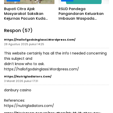
Bupati Citra Ajak
RSUD Pandega
Masyarakat Saksikan
Pangandaran Keluarkan
Kejurnas Pacuan Kuda
Imbauan Waspada
Indonesia Derby 2026 di
Penipuan
Legokjawa
Respon (57)
Https://hallofgodsinglassi.Wordpress.com/
28 Agustus 2025 pukul 14:25
This website certainly has all the info I needed concerning
this subject and
didn’t know who to ask.
https://hallofgodsinglassi.Wordpress.com/
Https://nutrigladiators.com/
3 Maret 2026 pukul 17:31
danbury casino
References:
https://nutrigladiators.com/