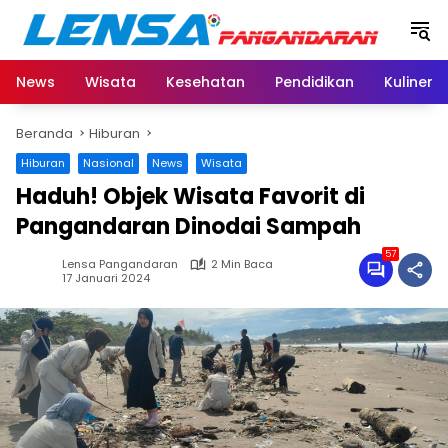
Langsung
ke
konten
News
Wisata
Kesehatan
Pendidikan
Kuliner
Beranda
Hiburan
Hiburan
Nasional
News
Wisata
Haduh! Objek Wisata Favorit di
Pangandaran Dinodai Sampah
57
Lensa Pangandaran
2 Min Baca
17 Januari 2024