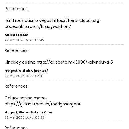
References:
Hard rock casino vegas
https://hero-cloud-stg-
code.cnbita.com/bradywaldron7
All.caeta.mx
22 Mei 2026 pukul 05:45
References:
Hinckley casino
http://all.caeta.mx:3000/kelvinduvall5
Https://gitlab.ujaen.es/
22 Mei 2026 pukul 05:47
References:
Galaxy casino macau
https://gitlab.ujaen.es/rodrigosargent
Https://webads4you.com
22 Mei 2026 pukul 06:38
References: