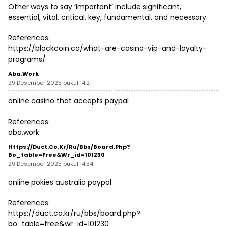
Other ways to say ‘important’ include significant,
essential, vital, critical, key, fundamental, and necessary.
References:
https://blackcoin.co/what-are-casino-vip-and-loyalty-
programs/
Aba.work
29 Desember 2025 pukul 14:21
online casino that accepts paypal
References:
aba.work
Https://duct.co.kr/ru/bbs/board.php?
Bo_table=free&wr_id=101230
29 Desember 2025 pukul 14:54
online pokies australia paypal
References:
https://duct.co.kr/ru/bbs/board.php?
bo_table=free&wr_id=101230