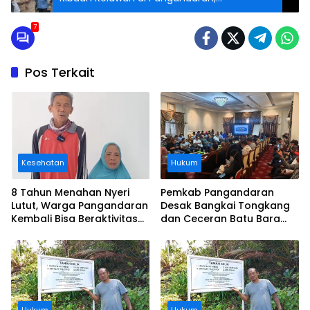
Kampanyekan Prabowo Menang 1 Putaran
7
Pos Terkait
Kesehatan
Hukum
8 Tahun Menahan Nyeri
Pemkab Pangandaran
Lutut, Warga Pangandaran
Desak Bangkai Tongkang
Kembali Bisa Beraktivitas
dan Ceceran Batu Bara
Usai Operasi Gratis
Segera Diangkat, Soroti
Ditanggung BPJS
Buruknya Koordinasi
Perusahaan