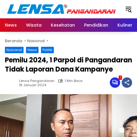
Langsung
ke
konten
News
Wisata
Kesehatan
Pendidikan
Kuliner
Beranda
Nasional
Nasional
News
Politik
Pemilu 2024, 1 Parpol di Pangandaran
Tidak Laporan Dana Kampanye
7
Lensa Pangandaran
1 Min Baca
18 Januari 2024