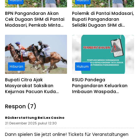
Hukum
Hukum
BPN Pangandaran Akan
Polemik di Pantai Madasari,
Cek Dugaan SHM di Pantai
Bupati Pangandaran
Madasari, Pemkab Minta
Selidiki Dugaan SHM di
Usut Asal-usul Sertifikat
Kawasan Sempadan
Pantai
Hiburan
Hukum
Bupati Citra Ajak
RSUD Pandega
Masyarakat Saksikan
Pangandaran Keluarkan
Kejurnas Pacuan Kuda
Imbauan Waspada
Indonesia Derby 2026 di
Penipuan
Legokjawa
Respon (7)
Rückerstattung Bei Lex Casino
21 Desember 2025 pukul 12:30
Dann spielen Sie jetzt online! Tickets für Veranstaltungen