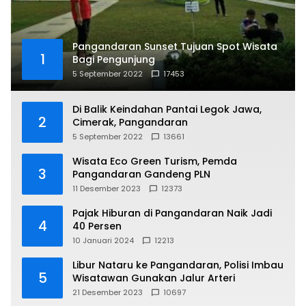
Pangandaran Sunset Tujuan Spot Wisata
1
Bagi Pengunjung
5 September 2022
17453
Di Balik Keindahan Pantai Legok Jawa,
2
Cimerak, Pangandaran
5 September 2022
13661
Wisata Eco Green Turism, Pemda
3
Pangandaran Gandeng PLN
11 Desember 2023
12373
Pajak Hiburan di Pangandaran Naik Jadi
4
40 Persen
10 Januari 2024
12213
Libur Nataru ke Pangandaran, Polisi Imbau
5
Wisatawan Gunakan Jalur Arteri
21 Desember 2023
10697