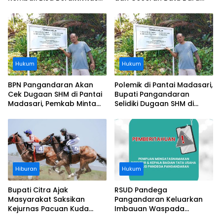
Usai Operasi Gratis
Segera Diangkat, Soroti
Ditanggung BPJS
Buruknya Koordinasi
Perusahaan
Hukum
Hukum
BPN Pangandaran Akan
Polemik di Pantai Madasari,
Cek Dugaan SHM di Pantai
Bupati Pangandaran
Madasari, Pemkab Minta
Selidiki Dugaan SHM di
Usut Asal-usul Sertifikat
Kawasan Sempadan
Pantai
Hiburan
Hukum
Bupati Citra Ajak
RSUD Pandega
Masyarakat Saksikan
Pangandaran Keluarkan
Kejurnas Pacuan Kuda
Imbauan Waspada
Indonesia Derby 2026 di
Penipuan