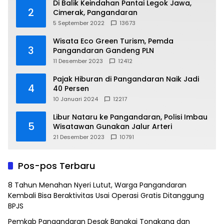
Di Balik Keindahan Pantai Legok Jawa,
2
Cimerak, Pangandaran
5 September 2022
13673
Wisata Eco Green Turism, Pemda
3
Pangandaran Gandeng PLN
11 Desember 2023
12412
Pajak Hiburan di Pangandaran Naik Jadi
4
40 Persen
10 Januari 2024
12217
Libur Nataru ke Pangandaran, Polisi Imbau
5
Wisatawan Gunakan Jalur Arteri
21 Desember 2023
10791
Pos-pos Terbaru
8 Tahun Menahan Nyeri Lutut, Warga Pangandaran
Kembali Bisa Beraktivitas Usai Operasi Gratis Ditanggung
BPJS
Pemkab Pangandaran Desak Bangkai Tongkang dan