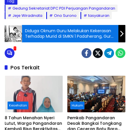
Tag:
Gedung Sekretariat DPC PDI Perjuangan Pangandaran
Jeje Wiradinata
Ono Surono
tasyakuran
Diduga Oknum Guru Melakukan Kekerasan
Terhadap Murid di SMKN 1 Padaherang, Guru:
Minta Maaf
1
Pos Terkait
Kesehatan
Hukum
8 Tahun Menahan Nyeri
Pemkab Pangandaran
Lutut, Warga Pangandaran
Desak Bangkai Tongkang
Kembali Bisa Beraktivitas
dan Ceceran Batu Bara