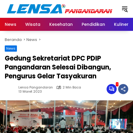
Langsung
ke
konten
News
Wisata
Kesehatan
Pendidikan
Kuliner
Beranda
News
News
Gedung Sekretariat DPC PDIP
Pangandaran Selesai Dibangun,
Pengurus Gelar Tasyakuran
1
Lensa Pangandaran
2 Min Baca
13 Maret 2023