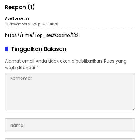
Legokjawa
Respon (1)
AceSorcerer
19 November 2025 pukul 08:20
https://t.me/Top_BestCasino/132
Tinggalkan Balasan
Alamat email Anda tidak akan dipublikasikan.
Ruas yang
wajib ditandai
*