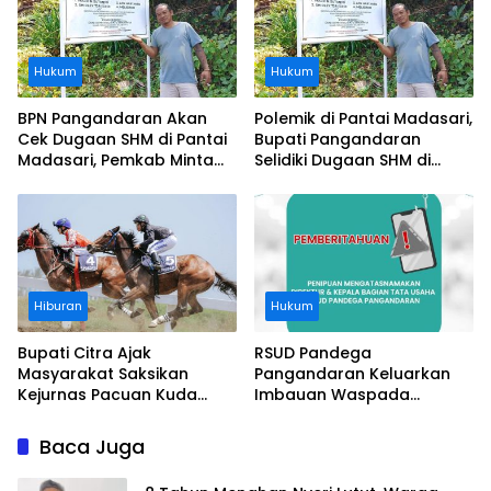
Hukum
Hukum
BPN Pangandaran Akan
Polemik di Pantai Madasari,
Cek Dugaan SHM di Pantai
Bupati Pangandaran
Madasari, Pemkab Minta
Selidiki Dugaan SHM di
Usut Asal-usul Sertifikat
Kawasan Sempadan
Pantai
Hiburan
Hukum
Bupati Citra Ajak
RSUD Pandega
Masyarakat Saksikan
Pangandaran Keluarkan
Kejurnas Pacuan Kuda
Imbauan Waspada
Indonesia Derby 2026 di
Penipuan
Legokjawa
Baca Juga