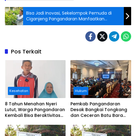
Bisa Jadi Inovasi, Sekelompok Pemuda di
Ciganjeng Pangandaran Manfaatkan
Pekarangan Rumah untuk Tanam Cabe
Pos Terkait
Kesehatan
Hukum
8 Tahun Menahan Nyeri
Pemkab Pangandaran
Lutut, Warga Pangandaran
Desak Bangkai Tongkang
Kembali Bisa Beraktivitas
dan Ceceran Batu Bara
Usai Operasi Gratis
Segera Diangkat, Soroti
Ditanggung BPJS
Buruknya Koordinasi
Perusahaan