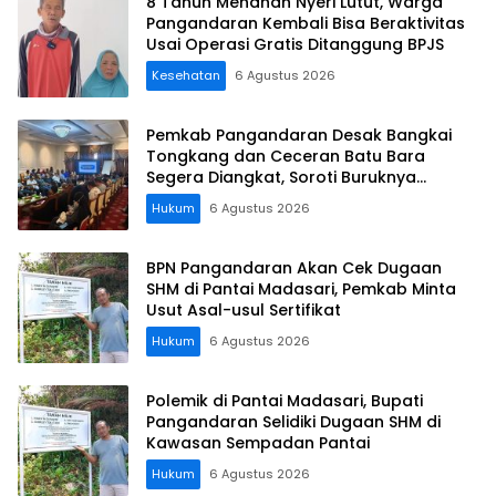
8 Tahun Menahan Nyeri Lutut, Warga
Pangandaran Kembali Bisa Beraktivitas
Usai Operasi Gratis Ditanggung BPJS
Kesehatan
6 Agustus 2026
Pemkab Pangandaran Desak Bangkai
Tongkang dan Ceceran Batu Bara
Segera Diangkat, Soroti Buruknya
Koordinasi Perusahaan
Hukum
6 Agustus 2026
BPN Pangandaran Akan Cek Dugaan
SHM di Pantai Madasari, Pemkab Minta
Usut Asal-usul Sertifikat
Hukum
6 Agustus 2026
Polemik di Pantai Madasari, Bupati
Pangandaran Selidiki Dugaan SHM di
Kawasan Sempadan Pantai
Hukum
6 Agustus 2026