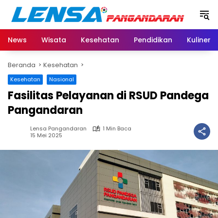
Langsung
ke
konten
News
Wisata
Kesehatan
Pendidikan
Kuliner
Beranda
Kesehatan
Kesehatan
Nasional
Fasilitas Pelayanan di RSUD Pandega
Pangandaran
Lensa Pangandaran
1 Min Baca
15 Mei 2025