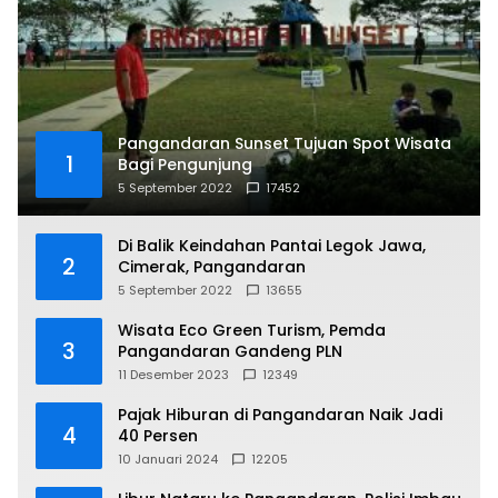
Pangandaran Sunset Tujuan Spot Wisata
1
Bagi Pengunjung
5 September 2022
17452
Di Balik Keindahan Pantai Legok Jawa,
2
Cimerak, Pangandaran
5 September 2022
13655
Wisata Eco Green Turism, Pemda
3
Pangandaran Gandeng PLN
11 Desember 2023
12349
Pajak Hiburan di Pangandaran Naik Jadi
4
40 Persen
10 Januari 2024
12205