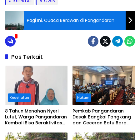
Krisna Aji
O2SN
Pagi Ini, Cuaca Berawan di Pangandaran
1
Pos Terkait
Kesehatan
Hukum
8 Tahun Menahan Nyeri
Pemkab Pangandaran
Lutut, Warga Pangandaran
Desak Bangkai Tongkang
Kembali Bisa Beraktivitas
dan Ceceran Batu Bara
Usai Operasi Gratis
Segera Diangkat, Soroti
Ditanggung BPJS
Buruknya Koordinasi