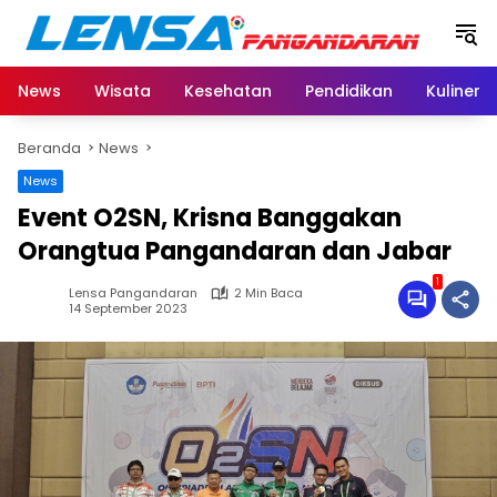
Langsung
ke
konten
News
Wisata
Kesehatan
Pendidikan
Kuliner
Beranda
News
News
Event O2SN, Krisna Banggakan
Orangtua Pangandaran dan Jabar
1
Lensa Pangandaran
2 Min Baca
14 September 2023