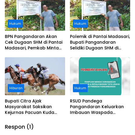
Perusahaan
Hukum
Hukum
BPN Pangandaran Akan
Polemik di Pantai Madasari,
Cek Dugaan SHM di Pantai
Bupati Pangandaran
Madasari, Pemkab Minta
Selidiki Dugaan SHM di
Usut Asal-usul Sertifikat
Kawasan Sempadan
Pantai
Hiburan
Hukum
Bupati Citra Ajak
RSUD Pandega
Masyarakat Saksikan
Pangandaran Keluarkan
Kejurnas Pacuan Kuda
Imbauan Waspada
Indonesia Derby 2026 di
Penipuan
Legokjawa
Respon (1)