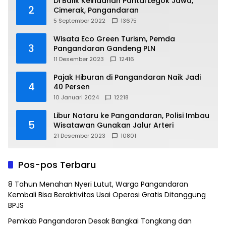
Di Balik Keindahan Pantai Legok Jawa,
2
Cimerak, Pangandaran
5 September 2022
13675
Wisata Eco Green Turism, Pemda
3
Pangandaran Gandeng PLN
11 Desember 2023
12416
Pajak Hiburan di Pangandaran Naik Jadi
4
40 Persen
10 Januari 2024
12218
Libur Nataru ke Pangandaran, Polisi Imbau
5
Wisatawan Gunakan Jalur Arteri
21 Desember 2023
10801
Pos-pos Terbaru
8 Tahun Menahan Nyeri Lutut, Warga Pangandaran
Kembali Bisa Beraktivitas Usai Operasi Gratis Ditanggung
BPJS
Pemkab Pangandaran Desak Bangkai Tongkang dan