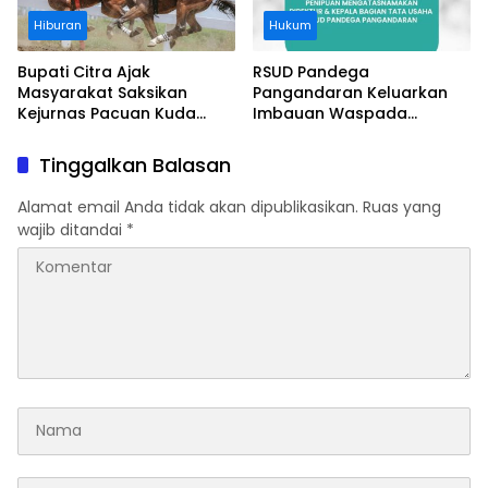
Hiburan
Hukum
Bupati Citra Ajak
RSUD Pandega
Masyarakat Saksikan
Pangandaran Keluarkan
Kejurnas Pacuan Kuda
Imbauan Waspada
Indonesia Derby 2026 di
Penipuan
Legokjawa
Tinggalkan Balasan
Alamat email Anda tidak akan dipublikasikan.
Ruas yang
wajib ditandai
*