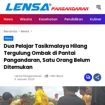
Langsung
ke
konten
News
Wisata
Kesehatan
Pendidikan
Kuliner
Beranda
News
News
Dua Pelajar Tasikmalaya Hilang
Tergulung Ombak di Pantai
Pangandaran, Satu Orang Belum
Ditemukan
Lensa Pangandaran
1 Min Baca
5 Januari 2023