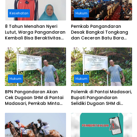
Kesehatan
Hukum
8 Tahun Menahan Nyeri
Pemkab Pangandaran
Lutut, Warga Pangandaran
Desak Bangkai Tongkang
Kembali Bisa Beraktivitas
dan Ceceran Batu Bara
Usai Operasi Gratis
Segera Diangkat, Soroti
Ditanggung BPJS
Buruknya Koordinasi
Perusahaan
Hukum
Hukum
BPN Pangandaran Akan
Polemik di Pantai Madasari,
Cek Dugaan SHM di Pantai
Bupati Pangandaran
Madasari, Pemkab Minta
Selidiki Dugaan SHM di
Usut Asal-usul Sertifikat
Kawasan Sempadan
Pantai