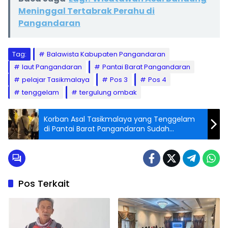
Meninggal Tertabrak Perahu di
Pangandaran
Tag:
Balawista Kabupaten Pangandaran
laut Pangandaran
Pantai Barat Pangandaran
pelajar Tasikmalaya
Pos 3
Pos 4
tenggelam
tergulung ombak
Korban Asal Tasikmalaya yang Tenggelam
di Pantai Barat Pangandaran Sudah
Ditemukan, Seperti Ini Kondisinya
Pos Terkait