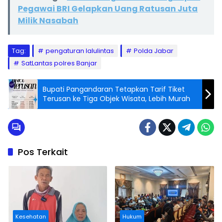
Pegawai BRI Gelapkan Uang Ratusan Juta
Milik Nasabah
Tag:
pengaturan lalulintas
Polda Jabar
SatLantas polres Banjar
Bupati Pangandaran Tetapkan Tarif Tiket
Terusan ke Tiga Objek Wisata, Lebih Murah
Pos Terkait
Kesehatan
Hukum