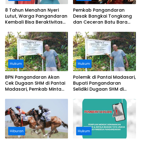
8 Tahun Menahan Nyeri
Pemkab Pangandaran
Lutut, Warga Pangandaran
Desak Bangkai Tongkang
Kembali Bisa Beraktivitas
dan Ceceran Batu Bara
Usai Operasi Gratis
Segera Diangkat, Soroti
Ditanggung BPJS
Buruknya Koordinasi
Perusahaan
Hukum
Hukum
BPN Pangandaran Akan
Polemik di Pantai Madasari,
Cek Dugaan SHM di Pantai
Bupati Pangandaran
Madasari, Pemkab Minta
Selidiki Dugaan SHM di
Usut Asal-usul Sertifikat
Kawasan Sempadan
Pantai
Hiburan
Hukum