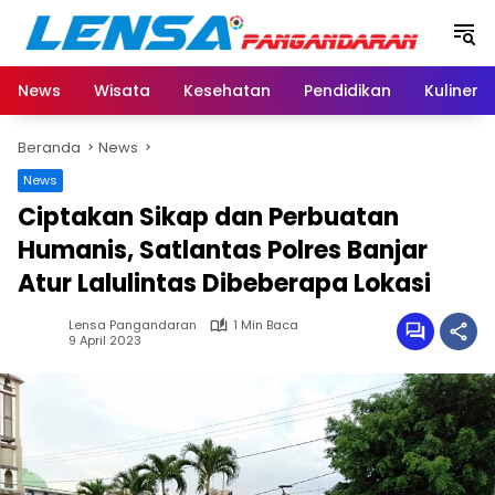
Langsung
ke
konten
News
Wisata
Kesehatan
Pendidikan
Kuliner
Beranda
News
News
Ciptakan Sikap dan Perbuatan
Humanis, Satlantas Polres Banjar
Atur Lalulintas Dibeberapa Lokasi
Lensa Pangandaran
1 Min Baca
9 April 2023