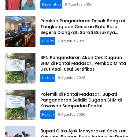
Kesehatan
6 Agustus 2026
Pemkab Pangandaran Desak Bangkai
Tongkang dan Ceceran Batu Bara
Segera Diangkat, Soroti Buruknya
Koordinasi Perusahaan
Hukum
6 Agustus 2026
BPN Pangandaran Akan Cek Dugaan
SHM di Pantai Madasari, Pemkab Minta
Usut Asal-usul Sertifikat
Hukum
6 Agustus 2026
Polemik di Pantai Madasari, Bupati
Pangandaran Selidiki Dugaan SHM di
Kawasan Sempadan Pantai
Hukum
6 Agustus 2026
Bupati Citra Ajak Masyarakat Saksikan
Kejurnas Pacuan Kuda Indonesia Derby