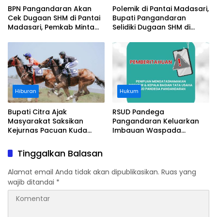
BPN Pangandaran Akan
Polemik di Pantai Madasari,
Cek Dugaan SHM di Pantai
Bupati Pangandaran
Madasari, Pemkab Minta
Selidiki Dugaan SHM di
Usut Asal-usul Sertifikat
Kawasan Sempadan
Pantai
Hiburan
Hukum
Bupati Citra Ajak
RSUD Pandega
Masyarakat Saksikan
Pangandaran Keluarkan
Kejurnas Pacuan Kuda
Imbauan Waspada
Indonesia Derby 2026 di
Penipuan
Legokjawa
Tinggalkan Balasan
Alamat email Anda tidak akan dipublikasikan.
Ruas yang
wajib ditandai
*