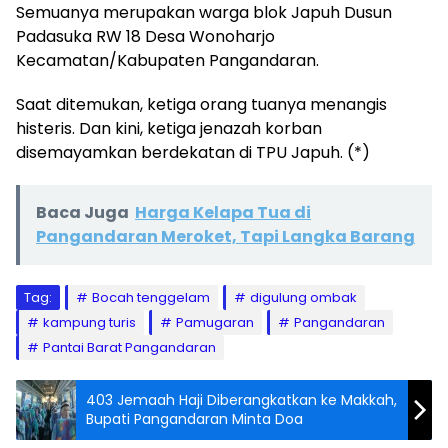
Semuanya merupakan warga blok Japuh Dusun
Padasuka RW 18 Desa Wonoharjo
Kecamatan/Kabupaten Pangandaran.
Saat ditemukan, ketiga orang tuanya menangis
histeris. Dan kini, ketiga jenazah korban
disemayamkan berdekatan di TPU Japuh. (*)
Baca Juga
Harga Kelapa Tua di
Pangandaran Meroket, Tapi Langka Barang
Tag:
Bocah tenggelam
digulung ombak
kampung turis
Pamugaran
Pangandaran
Pantai Barat Pangandaran
403 Jemaah Haji Diberangkatkan ke Makkah,
Bupati Pangandaran Minta Doa