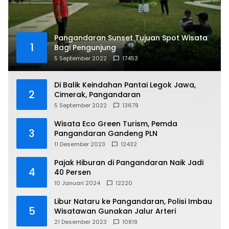
Pangandaran Sunset Tujuan Spot Wisata
1
Bagi Pengunjung
5 September 2022
17453
Di Balik Keindahan Pantai Legok Jawa,
2
Cimerak, Pangandaran
5 September 2022
13679
Wisata Eco Green Turism, Pemda
3
Pangandaran Gandeng PLN
11 Desember 2023
12432
Pajak Hiburan di Pangandaran Naik Jadi
4
40 Persen
10 Januari 2024
12220
Libur Nataru ke Pangandaran, Polisi Imbau
5
Wisatawan Gunakan Jalur Arteri
21 Desember 2023
10819