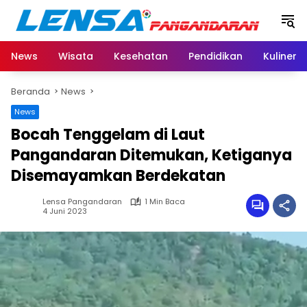
Langsung
ke
konten
News
Wisata
Kesehatan
Pendidikan
Kuliner
Beranda
News
News
Bocah Tenggelam di Laut
Pangandaran Ditemukan, Ketiganya
Disemayamkan Berdekatan
Lensa Pangandaran
1 Min Baca
4 Juni 2023