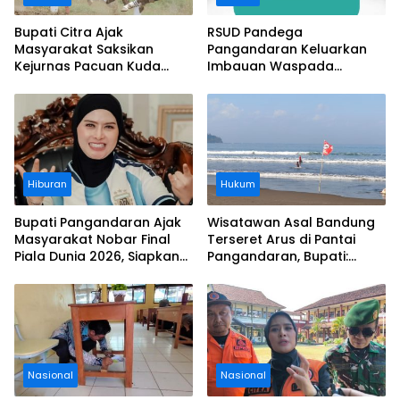
Bupati Citra Ajak
RSUD Pandega
Masyarakat Saksikan
Pangandaran Keluarkan
Kejurnas Pacuan Kuda
Imbauan Waspada
Indonesia Derby 2026 di
Penipuan
Legokjawa
Hiburan
Hukum
Bupati Pangandaran Ajak
Wisatawan Asal Bandung
Masyarakat Nobar Final
Terseret Arus di Pantai
Piala Dunia 2026, Siapkan
Pangandaran, Bupati:
Door Prize
Tolong Wisatawan Ikuti
Aturan
Nasional
Nasional