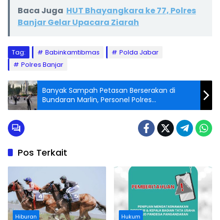
Baca Juga
HUT Bhayangkara ke 77, Polres
Banjar Gelar Upacara Ziarah
Tag:
Babinkamtibmas
Polda Jabar
Polres Banjar
Banyak Sampah Petasan Berserakan di
Bundaran Marlin, Personel Polres
Pangandaran Gelar Bersih-bersih
Pos Terkait
Hiburan
Hukum