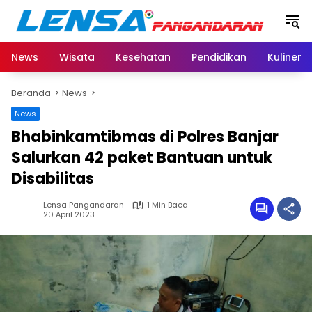
Langsung
ke
konten
News
Wisata
Kesehatan
Pendidikan
Kuliner
Beranda
News
News
Bhabinkamtibmas di Polres Banjar
Salurkan 42 paket Bantuan untuk
Disabilitas
Lensa Pangandaran
1 Min Baca
20 April 2023