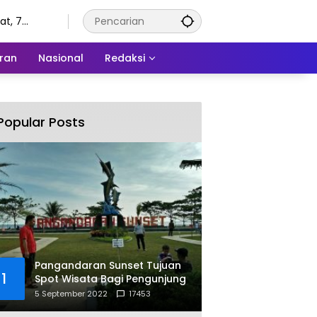
t, 7
tus 2026
ran
Nasional
Redaksi
Popular Posts
Pangandaran Sunset Tujuan
1
Spot Wisata Bagi Pengunjung
5 September 2022
17453