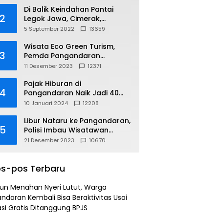
Di Balik Keindahan Pantai
2
Legok Jawa, Cimerak,
Pangandaran
5 September 2022
13659
Wisata Eco Green Turism,
3
Pemda Pangandaran
Gandeng PLN
11 Desember 2023
12371
Pajak Hiburan di
4
Pangandaran Naik Jadi 40
Persen
10 Januari 2024
12208
Libur Nataru ke Pangandaran,
5
Polisi Imbau Wisatawan
Gunakan Jalur Arteri
21 Desember 2023
10670
s-pos Terbaru
un Menahan Nyeri Lutut, Warga
ndaran Kembali Bisa Beraktivitas Usai
si Gratis Ditanggung BPJS