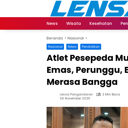
Langsung
ke
konten
News
Wisata
Kesehatan
Pen
Beranda
Nasional
Nasional
News
Pendidikan
Atlet Pesepeda Mu
Emas, Perunggu, 
Merasa Bangga
Lensa Pangandaran
2 Min Baca
26 November 2025