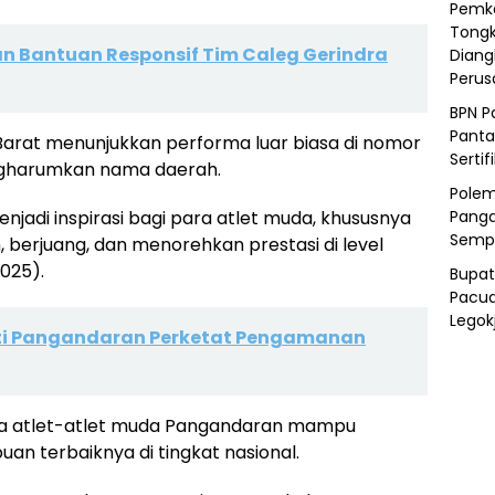
Pemka
Tongk
an Bantuan Responsif Tim Caleg Gerindra
Diang
Peru
BPN P
Panta
 Barat menunjukkan performa luar biasa di nomor
Sertif
ngharumkan nama daerah.
Polem
njadi inspirasi bagi para atlet muda, khususnya
Panga
Semp
, berjuang, dan menorehkan prestasi di level
2025).
Bupat
Pacua
Legok
ati Pangandaran Perketat Pengamanan
ahwa atlet-atlet muda Pangandaran mampu
n terbaiknya di tingkat nasional.