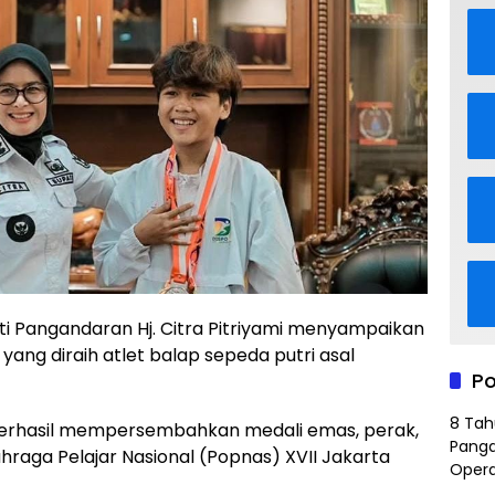
i Pangandaran Hj. Citra Pitriyami menyampaikan
yang diraih atlet balap sepeda putri asal
Po
8 Tah
, berhasil mempersembahkan medali emas, perak,
Panga
raga Pelajar Nasional (Popnas) XVII Jakarta
Opera