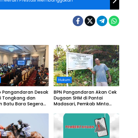
an Meraih Prestasi Membanggakan
Hukum
 Pangandaran Desak
BPN Pangandaran Akan Cek
i Tongkang dan
Dugaan SHM di Pantai
n Batu Bara Segera
Madasari, Pemkab Minta
t, Soroti Buruknya
Usut Asal-usul Sertifikat
nasi Perusahaan