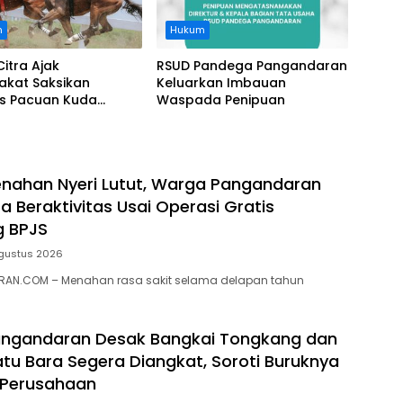
n
Hukum
Citra Ajak
RSUD Pandega Pangandaran
akat Saksikan
Keluarkan Imbauan
as Pacuan Kuda
Waspada Penipuan
ia Derby 2026 di
awa
nahan Nyeri Lutut, Warga Pangandaran
a Beraktivitas Usai Operasi Gratis
g BPJS
gustus 2026
AN.COM – Menahan rasa sakit selama delapan tahun
ngandaran Desak Bangkai Tongkang dan
tu Bara Segera Diangkat, Soroti Buruknya
 Perusahaan