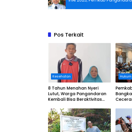
IHAI 2025, Pemkab Pangandar
Pos Terkait
Kesehatan
Hukum
8 Tahun Menahan Nyeri
Pemkab
Lutut, Warga Pangandaran
Bangka
Kembali Bisa Beraktivitas
Cecera
Usai Operasi Gratis
Diangka
Ditanggung BPJS
Koordi