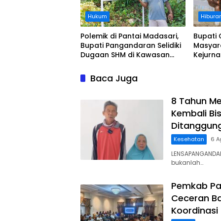
Hukum
Hibura
Polemik di Pantai Madasari,
Bupati 
Bupati Pangandaran Selidiki
Masyar
Dugaan SHM di Kawasan
Kejurn
Sempadan Pantai
Indones
Legokj
Baca Juga
8 Tahun Me
Kembali Bis
Ditanggun
Kesehatan
6 A
LENSAPANGANDAR
bukanlah…
Pemkab Pa
Ceceran Ba
Koordinasi