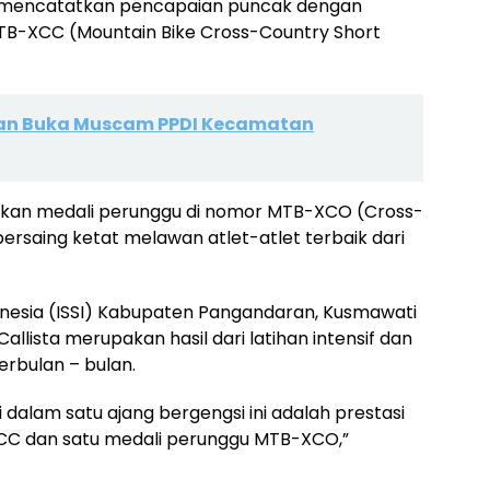
t mencatatkan pencapaian puncak dengan
B-XCC (Mountain Bike Cross-Country Short
an Buka Muscam PPDI Kecamatan
angkan medali perunggu di nomor MTB-XCO (Cross-
rsaing ketat melawan atlet-atlet terbaik dari
onesia (ISSI) Kabupaten Pangandaran, Kusmawati
llista merupakan hasil dari latihan intensif dan
rbulan – bulan.
 dalam satu ajang bergengsi ini adalah prestasi
XCC dan satu medali perunggu MTB-XCO,”