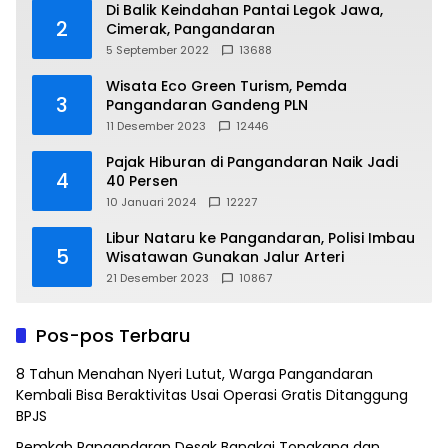
Di Balik Keindahan Pantai Legok Jawa,
2
Cimerak, Pangandaran
5 September 2022
13688
Wisata Eco Green Turism, Pemda
3
Pangandaran Gandeng PLN
11 Desember 2023
12446
Pajak Hiburan di Pangandaran Naik Jadi
4
40 Persen
10 Januari 2024
12227
Libur Nataru ke Pangandaran, Polisi Imbau
5
Wisatawan Gunakan Jalur Arteri
21 Desember 2023
10867
Pos-pos Terbaru
8 Tahun Menahan Nyeri Lutut, Warga Pangandaran
Kembali Bisa Beraktivitas Usai Operasi Gratis Ditanggung
BPJS
Pemkab Pangandaran Desak Bangkai Tongkang dan