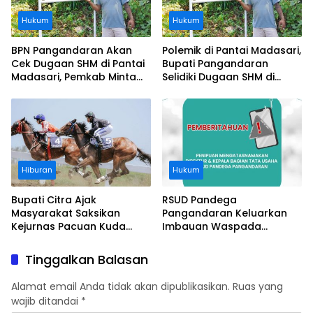
Hukum
Hukum
BPN Pangandaran Akan
Polemik di Pantai Madasari,
Cek Dugaan SHM di Pantai
Bupati Pangandaran
Madasari, Pemkab Minta
Selidiki Dugaan SHM di
Usut Asal-usul Sertifikat
Kawasan Sempadan
Pantai
Hiburan
Hukum
Bupati Citra Ajak
RSUD Pandega
Masyarakat Saksikan
Pangandaran Keluarkan
Kejurnas Pacuan Kuda
Imbauan Waspada
Indonesia Derby 2026 di
Penipuan
Legokjawa
Tinggalkan Balasan
Alamat email Anda tidak akan dipublikasikan.
Ruas yang
wajib ditandai
*