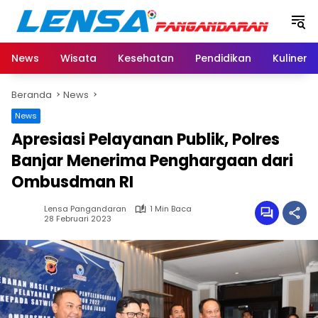
Langsung
ke
konten
News
Wisata
Kesehatan
Pendidikan
Kuliner
Beranda
News
News
Apresiasi Pelayanan Publik, Polres
Banjar Menerima Penghargaan dari
Ombusdman RI
Lensa Pangandaran
1 Min Baca
28 Februari 2023