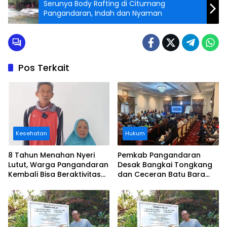
Serunya Body Rafting di Citumang
Pangandaran, Indah dan Nyaman
Pos Terkait
Kesehatan
Hukum
8 Tahun Menahan Nyeri
Pemkab Pangandaran
Lutut, Warga Pangandaran
Desak Bangkai Tongkang
Kembali Bisa Beraktivitas
dan Ceceran Batu Bara
Usai Operasi Gratis
Segera Diangkat, Soroti
Ditanggung BPJS
Buruknya Koordinasi
Perusahaan