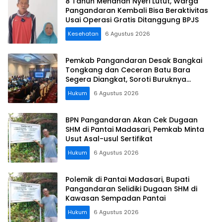
8 Tahun Menahan Nyeri Lutut, Warga
Pangandaran Kembali Bisa Beraktivitas
Usai Operasi Gratis Ditanggung BPJS
Kesehatan
6 Agustus 2026
Pemkab Pangandaran Desak Bangkai
Tongkang dan Ceceran Batu Bara
Segera Diangkat, Soroti Buruknya
Koordinasi Perusahaan
Hukum
6 Agustus 2026
BPN Pangandaran Akan Cek Dugaan
SHM di Pantai Madasari, Pemkab Minta
Usut Asal-usul Sertifikat
Hukum
6 Agustus 2026
Polemik di Pantai Madasari, Bupati
Pangandaran Selidiki Dugaan SHM di
Kawasan Sempadan Pantai
Hukum
6 Agustus 2026