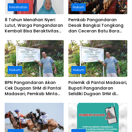
Kesehatan
Hukum
8 Tahun Menahan Nyeri
Pemkab Pangandaran
Lutut, Warga Pangandaran
Desak Bangkai Tongkang
Kembali Bisa Beraktivitas
dan Ceceran Batu Bara
Usai Operasi Gratis
Segera Diangkat, Soroti
Ditanggung BPJS
Buruknya Koordinasi
Perusahaan
Hukum
Hukum
BPN Pangandaran Akan
Polemik di Pantai Madasari,
Cek Dugaan SHM di Pantai
Bupati Pangandaran
Madasari, Pemkab Minta
Selidiki Dugaan SHM di
Usut Asal-usul Sertifikat
Kawasan Sempadan
Pantai