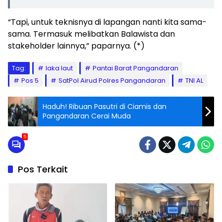
“Tapi, untuk teknisnya di lapangan nanti kita sama-
sama. Termasuk melibatkan Balawista dan
stakeholder lainnya,” paparnya. (*)
Tag:
laka laut
Pantai Barat Pangandaran
Pos 5
SatPol Airud Polres Pangandaran
TNI AL
Haduh! Ribuan Pasutri di Ciamis dan
Pangandaran Cerai Muda
5
Pos Terkait