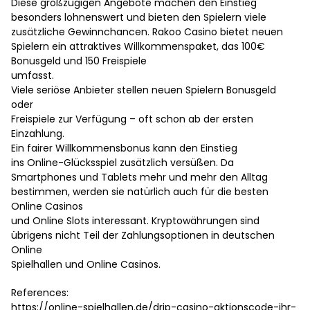
Diese großzügigen Angebote machen den Einstieg
besonders lohnenswert und bieten den Spielern viele
zusätzliche Gewinnchancen. Rakoo Casino bietet neuen
Spielern ein attraktives Willkommenspaket, das 100€
Bonusgeld und 150 Freispiele
umfasst.
Viele seriöse Anbieter stellen neuen Spielern Bonusgeld
oder
Freispiele zur Verfügung – oft schon ab der ersten
Einzahlung.
Ein fairer Willkommensbonus kann den Einstieg
ins Online-Glücksspiel zusätzlich versüßen. Da
Smartphones und Tablets mehr und mehr den Alltag
bestimmen, werden sie natürlich auch für die besten
Online Casinos
und Online Slots interessant. Kryptowährungen sind
übrigens nicht Teil der Zahlungsoptionen in deutschen
Online
Spielhallen und Online Casinos.
References:
https://online-spielhallen.de/drip-casino-aktionscode-ihr-