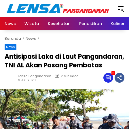
Langsung
ke
konten
News
Wisata
Kesehatan
Pendidikan
Kuliner
Beranda
News
News
Antisipasi Laka di Laut Pangandaran,
TNI AL Akan Pasang Pembatas
5
Lensa Pangandaran
2 Min Baca
6 Juli 2023