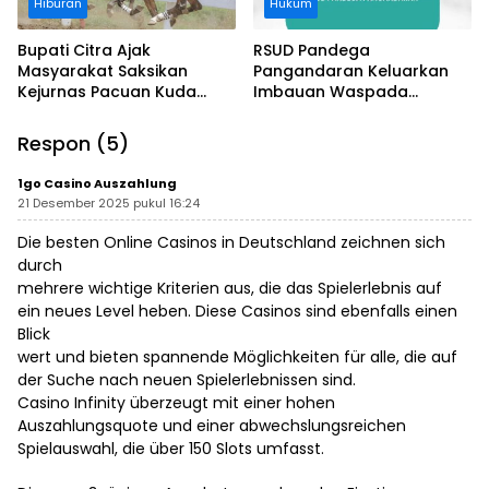
Hiburan
Hukum
Bupati Citra Ajak
RSUD Pandega
Masyarakat Saksikan
Pangandaran Keluarkan
Kejurnas Pacuan Kuda
Imbauan Waspada
Indonesia Derby 2026 di
Penipuan
Legokjawa
Respon (5)
1go Casino Auszahlung
21 Desember 2025 pukul 16:24
Die besten Online Casinos in Deutschland zeichnen sich
durch
mehrere wichtige Kriterien aus, die das Spielerlebnis auf
ein neues Level heben. Diese Casinos sind ebenfalls einen
Blick
wert und bieten spannende Möglichkeiten für alle, die auf
der Suche nach neuen Spielerlebnissen sind.
Casino Infinity überzeugt mit einer hohen
Auszahlungsquote und einer abwechslungsreichen
Spielauswahl, die über 150 Slots umfasst.