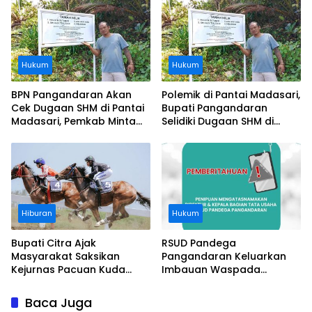
Perusahaan
Hukum
Hukum
BPN Pangandaran Akan
Polemik di Pantai Madasari,
Cek Dugaan SHM di Pantai
Bupati Pangandaran
Madasari, Pemkab Minta
Selidiki Dugaan SHM di
Usut Asal-usul Sertifikat
Kawasan Sempadan
Pantai
Hiburan
Hukum
Bupati Citra Ajak
RSUD Pandega
Masyarakat Saksikan
Pangandaran Keluarkan
Kejurnas Pacuan Kuda
Imbauan Waspada
Indonesia Derby 2026 di
Penipuan
Legokjawa
Baca Juga