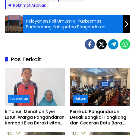
Rokhmat Ardiyan
Pelayanan Poli Umum di Puskesmas
Padaherang Kabupaten Pangandaran
Pos Terkait
Kesehatan
Hukum
8 Tahun Menahan Nyeri
Pemkab Pangandaran
Lutut, Warga Pangandaran
Desak Bangkai Tongkang
Kembali Bisa Beraktivitas
dan Ceceran Batu Bara
Usai Operasi Gratis
Segera Diangkat, Soroti
Ditanggung BPJS
Buruknya Koordinasi