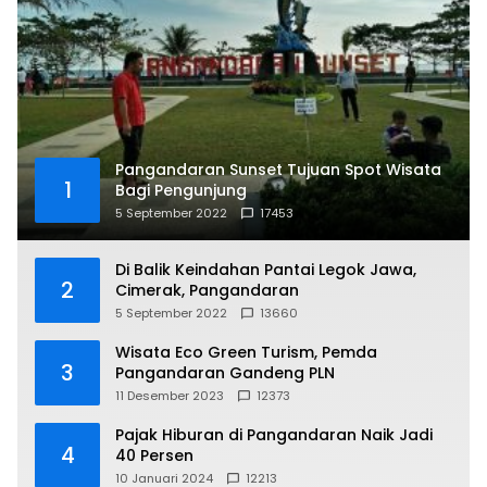
Pangandaran Sunset Tujuan Spot Wisata
1
Bagi Pengunjung
5 September 2022
17453
Di Balik Keindahan Pantai Legok Jawa,
2
Cimerak, Pangandaran
5 September 2022
13660
Wisata Eco Green Turism, Pemda
3
Pangandaran Gandeng PLN
11 Desember 2023
12373
Pajak Hiburan di Pangandaran Naik Jadi
4
40 Persen
10 Januari 2024
12213