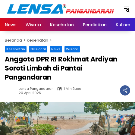
Langsung
ke
konten
News
Wisata
Kesehatan
Pendidikan
Kuliner
Beranda
Kesehatan
Kesehatan
Nasional
News
Wisata
Anggota DPR RI Rokhmat Ardiyan
Soroti Limbah di Pantai
Pangandaran
Lensa Pangandaran
1 Min Baca
20 April 2025