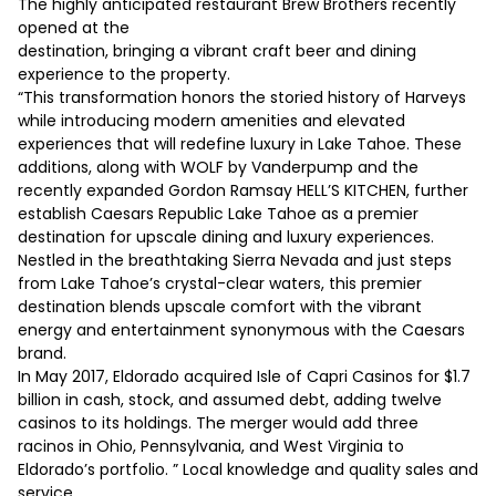
The highly anticipated restaurant Brew Brothers recently
opened at the
destination, bringing a vibrant craft beer and dining
experience to the property.
“This transformation honors the storied history of Harveys
while introducing modern amenities and elevated
experiences that will redefine luxury in Lake Tahoe. These
additions, along with WOLF by Vanderpump and the
recently expanded Gordon Ramsay HELL’S KITCHEN, further
establish Caesars Republic Lake Tahoe as a premier
destination for upscale dining and luxury experiences.
Nestled in the breathtaking Sierra Nevada and just steps
from Lake Tahoe’s crystal-clear waters, this premier
destination blends upscale comfort with the vibrant
energy and entertainment synonymous with the Caesars
brand.
In May 2017, Eldorado acquired Isle of Capri Casinos for $1.7
billion in cash, stock, and assumed debt, adding twelve
casinos to its holdings. The merger would add three
racinos in Ohio, Pennsylvania, and West Virginia to
Eldorado’s portfolio. ” Local knowledge and quality sales and
service