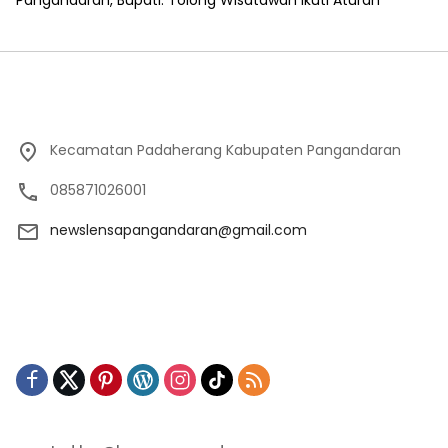
Pangandaran, Bupati: Tolong Wisatawan Ikuti Aturan
Kecamatan Padaherang Kabupaten Pangandaran
085871026001
newslensapangandaran@gmail.com