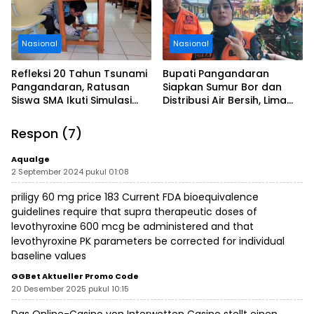
Nasional
Nasional
Refleksi 20 Tahun Tsunami
Bupati Pangandaran
Pangandaran, Ratusan
Siapkan Sumur Bor dan
Siswa SMA Ikuti Simulasi
Distribusi Air Bersih, Lima
Evakuasi Gempa dan
Desa Mulai Terdampak
Tsunami
Kekeringan
Respon (7)
Aqualge
2 September 2024 pukul 01:08
priligy 60 mg price
183 Current FDA bioequivalence
guidelines require that supra therapeutic doses of
levothyroxine 600 mcg be administered and that
levothyroxine PK parameters be corrected for individual
baseline values
GGBet Aktueller Promo Code
20 Desember 2025 pukul 10:15