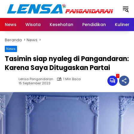
Langsung
ke
konten
News
Wisata
Kesehatan
Pendidikan
Kuliner
Beranda
News
News
Tasimin siap nyaleg di Pangandaran:
Karena Saya Ditugaskan Partai
7
Lensa Pangandaran
1 Min Baca
15 September 2023