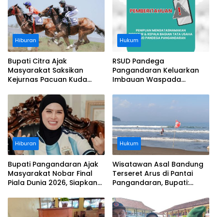
Hiburan
Hukum
Bupati Citra Ajak
RSUD Pandega
Masyarakat Saksikan
Pangandaran Keluarkan
Kejurnas Pacuan Kuda
Imbauan Waspada
Indonesia Derby 2026 di
Penipuan
Legokjawa
Hiburan
Hukum
Bupati Pangandaran Ajak
Wisatawan Asal Bandung
Masyarakat Nobar Final
Terseret Arus di Pantai
Piala Dunia 2026, Siapkan
Pangandaran, Bupati:
Door Prize
Tolong Wisatawan Ikuti
Aturan