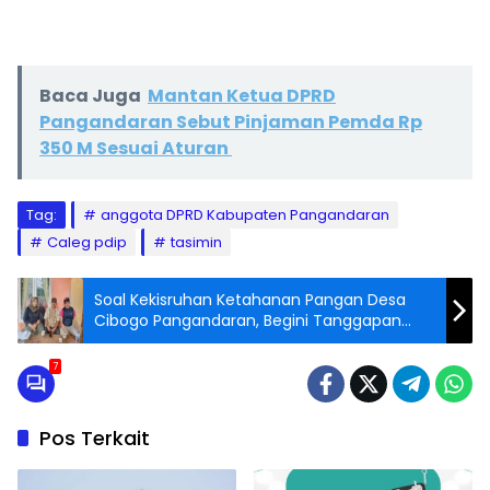
Baca Juga
Mantan Ketua DPRD
Pangandaran Sebut Pinjaman Pemda Rp
350 M Sesuai Aturan
Tag:
anggota DPRD Kabupaten Pangandaran
Caleg pdip
tasimin
Soal Kekisruhan Ketahanan Pangan Desa
Cibogo Pangandaran, Begini Tanggapan
Pihak Desa
7
Pos Terkait