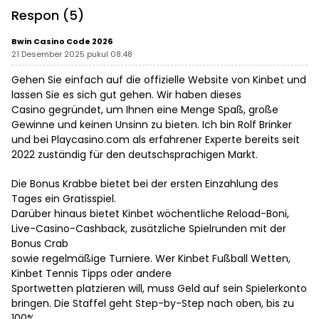
Legokjawa
Respon (5)
Bwin Casino Code 2026
21 Desember 2025 pukul 08:48
Gehen Sie einfach auf die offizielle Website von Kinbet und
lassen Sie es sich gut gehen. Wir haben dieses
Casino gegründet, um Ihnen eine Menge Spaß, große
Gewinne und keinen Unsinn zu bieten. Ich bin Rolf Brinker
und bei Playcasino.com als erfahrener Experte bereits seit
2022 zuständig für den deutschsprachigen Markt.
Die Bonus Krabbe bietet bei der ersten Einzahlung des
Tages ein Gratisspiel.
Darüber hinaus bietet Kinbet wöchentliche Reload-Boni,
Live-Casino-Cashback, zusätzliche Spielrunden mit der
Bonus Crab
sowie regelmäßige Turniere. Wer Kinbet Fußball Wetten,
Kinbet Tennis Tipps oder andere
Sportwetten platzieren will, muss Geld auf sein Spielerkonto
bringen. Die Staffel geht Step-by-Step nach oben, bis zu
100%