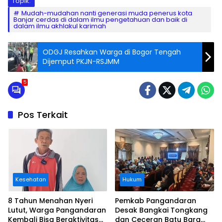
Topik:
Mudah-mudahan nanti generasi muda penerus kota
Banjar cerdas di dalam ilmu pengetahuan dan baik di
dalam ilmu akhlakul karimah
ODGJ Resahkan Warga di Bogor Tengah
Dijemput PKJN-RSJMM
5
Pos Terkait
Kesehatan
Hukum
8 Tahun Menahan Nyeri
Pemkab Pangandaran
Lutut, Warga Pangandaran
Desak Bangkai Tongkang
Kembali Bisa Beraktivitas
dan Ceceran Batu Bara