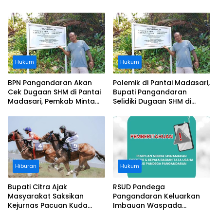
Usai Operasi Gratis
Segera Diangkat, Soroti
Ditanggung BPJS
Buruknya Koordinasi
Perusahaan
Hukum
Hukum
BPN Pangandaran Akan
Polemik di Pantai Madasari,
Cek Dugaan SHM di Pantai
Bupati Pangandaran
Madasari, Pemkab Minta
Selidiki Dugaan SHM di
Usut Asal-usul Sertifikat
Kawasan Sempadan
Pantai
Hiburan
Hukum
Bupati Citra Ajak
RSUD Pandega
Masyarakat Saksikan
Pangandaran Keluarkan
Kejurnas Pacuan Kuda
Imbauan Waspada
Indonesia Derby 2026 di
Penipuan