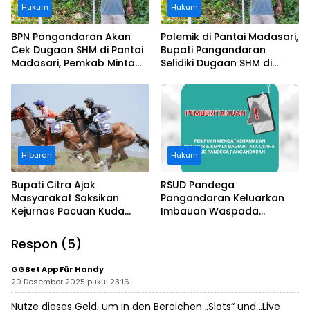
Hukum
Hukum
BPN Pangandaran Akan
Polemik di Pantai Madasari,
Cek Dugaan SHM di Pantai
Bupati Pangandaran
Madasari, Pemkab Minta
Selidiki Dugaan SHM di
Usut Asal-usul Sertifikat
Kawasan Sempadan
Pantai
Hiburan
Hukum
Bupati Citra Ajak
RSUD Pandega
Masyarakat Saksikan
Pangandaran Keluarkan
Kejurnas Pacuan Kuda
Imbauan Waspada
Indonesia Derby 2026 di
Penipuan
Legokjawa
Respon (5)
GGBet App Für Handy
20 Desember 2025 pukul 23:16
Nutze dieses Geld, um in den Bereichen „Slots“ und „Live