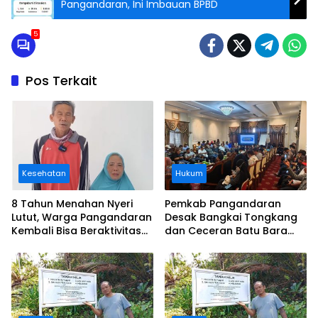
Pangandaran, Ini Imbauan BPBD
5
Pos Terkait
Kesehatan
Hukum
8 Tahun Menahan Nyeri
Pemkab Pangandaran
Lutut, Warga Pangandaran
Desak Bangkai Tongkang
Kembali Bisa Beraktivitas
dan Ceceran Batu Bara
Usai Operasi Gratis
Segera Diangkat, Soroti
Ditanggung BPJS
Buruknya Koordinasi
Perusahaan