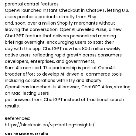
parental control features.
OpenAI launched Instant Checkout in ChatGPT, letting U.S.
users purchase products directly from Etsy
and, soon, over a million Shopify merchants without
leaving the conversation. OpenAI unveiled Pulse, a new
ChatGPT feature that delivers personalized morning
briefings overnight, encouraging users to start their
day with the app. ChatGPT now has 800 million weekly
active users, reflecting rapid growth across consumers,
developers, enterprises, and governments,
Sam Altman said. The partnership is part of OpenAI’s
broader effort to develop AI-driven e-commerce tools,
including collaborations with Etsy and Shopify.
OpenAI has launched its AI browser, ChatGPT Atlas, starting
on Mac, letting users
get answers from ChatGPT instead of traditional search
results.
References:
https://blackcoin.co/vip-betting-insights/
Casino Mate Australia