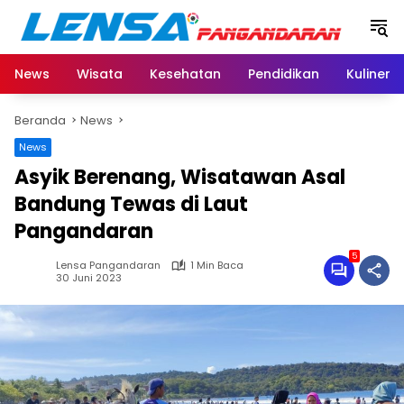
Langsung
ke
konten
News
Wisata
Kesehatan
Pendidikan
Kuliner
Beranda
News
News
Asyik Berenang, Wisatawan Asal
Bandung Tewas di Laut
Pangandaran
5
Lensa Pangandaran
1 Min Baca
30 Juni 2023