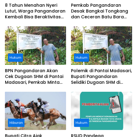
8 Tahun Menahan Nyeri
Pemkab Pangandaran
Lutut, Warga Pangandaran
Desak Bangkai Tongkang
Kembali Bisa Beraktivitas
dan Ceceran Batu Bara
Usai Operasi Gratis
Segera Diangkat, Soroti
Ditanggung BPJS
Buruknya Koordinasi
Perusahaan
Hukum
Hukum
BPN Pangandaran Akan
Polemik di Pantai Madasari,
Cek Dugaan SHM di Pantai
Bupati Pangandaran
Madasari, Pemkab Minta
Selidiki Dugaan SHM di
Usut Asal-usul Sertifikat
Kawasan Sempadan
Pantai
Hiburan
Hukum
Bupati Citra Ajak
RSUD Pandega