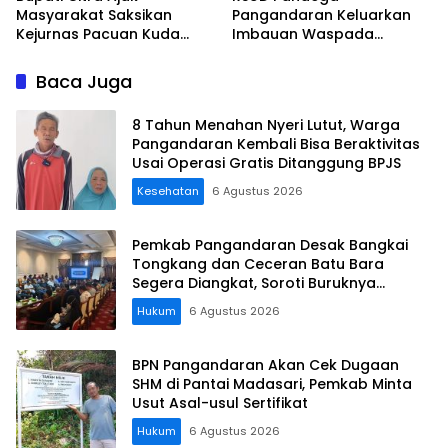
Masyarakat Saksikan
Pangandaran Keluarkan
Kejurnas Pacuan Kuda
Imbauan Waspada
Indonesia Derby 2026 di
Penipuan
Legokjawa
Baca Juga
8 Tahun Menahan Nyeri Lutut, Warga
Pangandaran Kembali Bisa Beraktivitas
Usai Operasi Gratis Ditanggung BPJS
Kesehatan
6 Agustus 2026
Pemkab Pangandaran Desak Bangkai
Tongkang dan Ceceran Batu Bara
Segera Diangkat, Soroti Buruknya
Koordinasi Perusahaan
Hukum
6 Agustus 2026
BPN Pangandaran Akan Cek Dugaan
SHM di Pantai Madasari, Pemkab Minta
Usut Asal-usul Sertifikat
Hukum
6 Agustus 2026