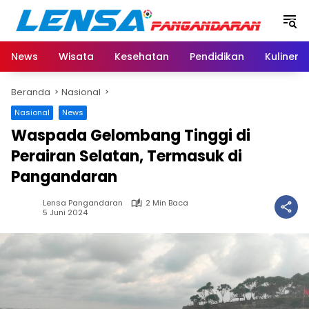
Langsung
ke
konten
News
Wisata
Kesehatan
Pendidikan
Kuliner
Beranda
Nasional
Nasional
News
Waspada Gelombang Tinggi di
Perairan Selatan, Termasuk di
Pangandaran
Lensa Pangandaran
2 Min Baca
5 Juni 2024