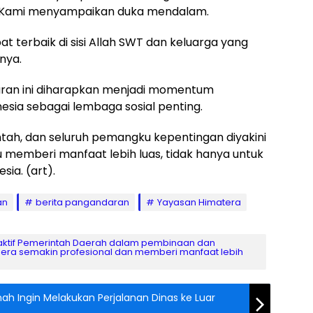
. “Kami menyampaikan duka mendalam.
erbaik di sisi Allah SWT dan keluarga yang
nya.
aran ini diharapkan menjadi momentum
sia sebagai lembaga sosial penting.
tah, dan seluruh pemangku kepentingan diyakini
emberi manfaat lebih luas, tidak hanya untuk
sia. (art).
an
berita pangandaran
Yayasan Himatera
 aktif Pemerintah Daerah dalam pembinaan dan
era semakin profesional dan memberi manfaat lebih
ah Ingin Melakukan Perjalanan Dinas ke Luar