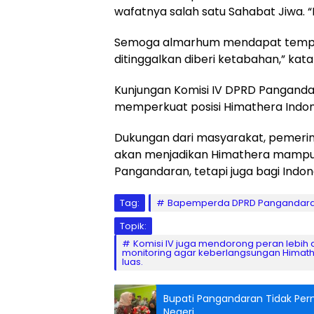
wafatnya salah satu Sahabat Jiwa
Semoga almarhum mendapat tempat t
ditinggalkan diberi ketabahan,” kata
Kunjungan Komisi IV DPRD Pangand
memperkuat posisi Himathera Indone
Dukungan dari masyarakat, pemerin
akan menjadikan Himathera mampu m
Pangandaran, tetapi juga bagi Indone
Tag:
Bapemperda DPRD Pangandar
Topik:
Komisi IV juga mendorong peran lebih
monitoring agar keberlangsungan Himath
luas.
Bupati Pangandaran Tidak Pern
Negeri