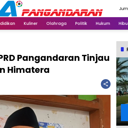
Juma
Agus
didikan
Kuliner
Olahraga
Politik
Hukum
Hibu
DPRD Pangandaran Tinjau
n Himatera