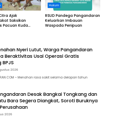
n
Hukum
Citra Ajak
RSUD Pandega Pangandaran
akat Saksikan
Keluarkan Imbauan
as Pacuan Kuda
Waspada Penipuan
ia Derby 2026 di
awa
nahan Nyeri Lutut, Warga Pangandaran
a Beraktivitas Usai Operasi Gratis
g BPJS
gustus 2026
AN.COM – Menahan rasa sakit selama delapan tahun
ngandaran Desak Bangkai Tongkang dan
tu Bara Segera Diangkat, Soroti Buruknya
 Perusahaan
tus 2026