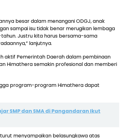
erannya besar dalam menangani ODGJ, anak
ngan sampai isu tidak benar merugikan lembaga
-tahun. Justru kita harus bersama-sama
aannya,” lanjutnya.
bih aktif Pemerintah Daerah dalam pembinaan
an Himathera semakin profesional dan memberi
hingga program-program Himathera dapat
elajar SMP dan SMA di Pangandaran Ikut
 turut menyampaikan belasungkawa atas