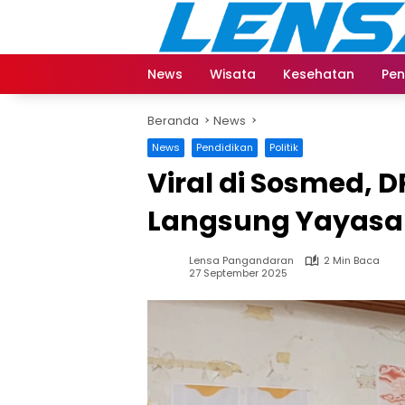
Langsung
ke
konten
News
Wisata
Kesehatan
Pen
Beranda
News
News
Pendidikan
Politik
Viral di Sosmed, 
Langsung Yayasa
Lensa Pangandaran
2 Min Baca
27 September 2025