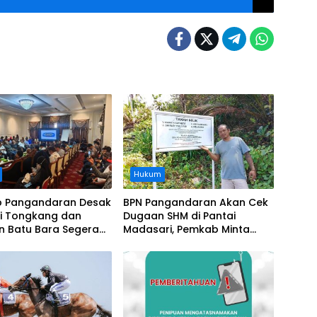
Hukum
 Pangandaran Desak
BPN Pangandaran Akan Cek
i Tongkang dan
Dugaan SHM di Pantai
n Batu Bara Segera
Madasari, Pemkab Minta
t, Soroti Buruknya
Usut Asal-usul Sertifikat
nasi Perusahaan