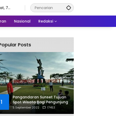
t, 7
tus 2026
ran
Nasional
Redaksi
Popular Posts
Pangandaran Sunset Tujuan
1
Spot Wisata Bagi Pengunjung
5 September 2022
17453