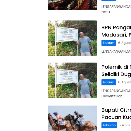
LENSAPANGANDA
batu…
BPN Panga
Madasari, 
Hukum
6 Agus
LENSAPANGANDARA
Polemik di
Selidiki D
Hukum
6 Agus
LENSAPANGANDAR
Bersertifikat…
Bupati Cit
Pacuan Kud
Hiburan
24 Jul