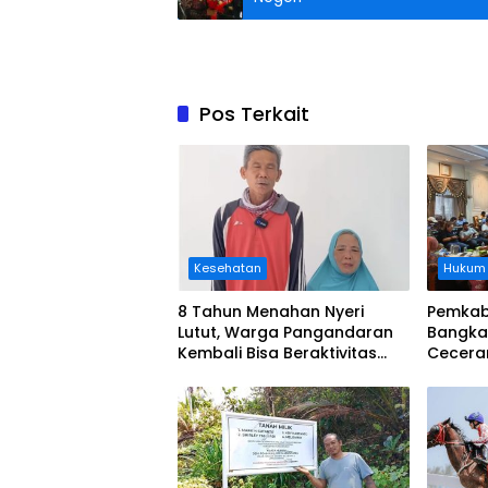
Pos Terkait
Kesehatan
Hukum
8 Tahun Menahan Nyeri
Pemkab
Lutut, Warga Pangandaran
Bangka
Kembali Bisa Beraktivitas
Cecera
Usai Operasi Gratis
Diangka
Ditanggung BPJS
Koordi