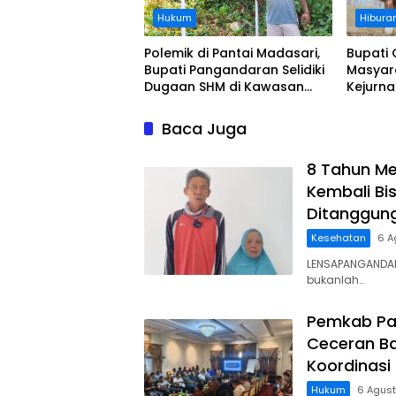
Hukum
Hibura
Polemik di Pantai Madasari,
Bupati 
Bupati Pangandaran Selidiki
Masyar
Dugaan SHM di Kawasan
Kejurn
Sempadan Pantai
Indones
Legokj
Baca Juga
8 Tahun Me
Kembali Bis
Ditanggun
Kesehatan
6 A
LENSAPANGANDAR
bukanlah…
Pemkab Pa
Ceceran Ba
Koordinasi
Hukum
6 Agus