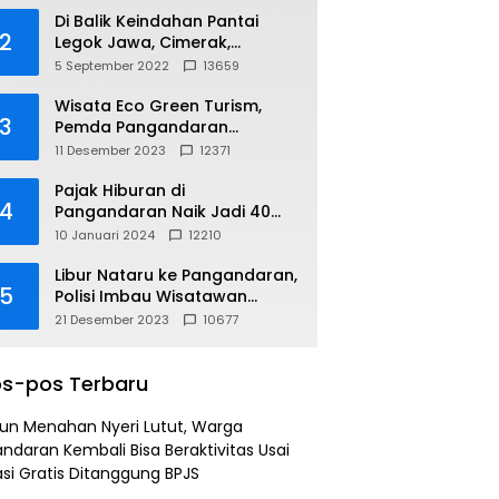
Di Balik Keindahan Pantai
2
Legok Jawa, Cimerak,
Pangandaran
5 September 2022
13659
Wisata Eco Green Turism,
3
Pemda Pangandaran
Gandeng PLN
11 Desember 2023
12371
Pajak Hiburan di
4
Pangandaran Naik Jadi 40
Persen
10 Januari 2024
12210
Libur Nataru ke Pangandaran,
5
Polisi Imbau Wisatawan
Gunakan Jalur Arteri
21 Desember 2023
10677
s-pos Terbaru
un Menahan Nyeri Lutut, Warga
ndaran Kembali Bisa Beraktivitas Usai
si Gratis Ditanggung BPJS