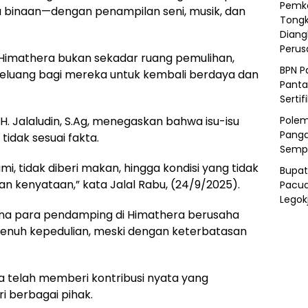
Pemka
 binaan—dengan penampilan seni, musik, dan
Tongk
Diang
Peru
imathera bukan sekadar ruang pemulihan,
BPN P
eluang bagi mereka untuk kembali berdaya dan
Panta
Sertif
. Jalaludin, S.Ag, menegaskan bahwa isu-isu
Polem
Panga
tidak sesuai fakta.
Semp
mi, tidak diberi makan, hingga kondisi yang tidak
Bupat
n kenyataan,” kata Jalal Rabu, (24/9/2025).
Pacua
Legok
ana para pendamping di Himathera berusaha
nuh kepedulian, meski dengan keterbatasan
 telah memberi kontribusi nyata yang
 berbagai pihak.