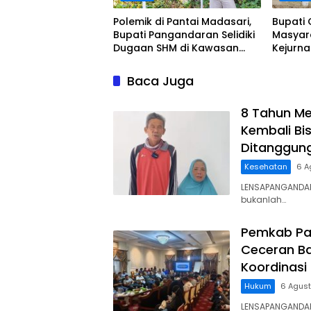
Polemik di Pantai Madasari,
Bupati 
Bupati Pangandaran Selidiki
Masyar
Dugaan SHM di Kawasan
Kejurn
Sempadan Pantai
Indones
Legokj
Baca Juga
8 Tahun Me
Kembali Bis
Ditanggun
Kesehatan
6 A
LENSAPANGANDAR
bukanlah…
Pemkab Pa
Ceceran Ba
Koordinasi
Hukum
6 Agus
LENSAPANGANDA