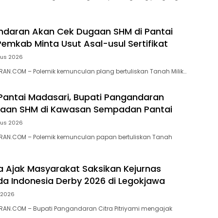
ndaran Akan Cek Dugaan SHM di Pantai
Pemkab Minta Usut Asal-usul Sertifikat
tus 2026
N.COM – ‎Polemik kemunculan plang bertuliskan Tanah Milik…
 Pantai Madasari, Bupati Pangandaran
ugaan SHM di Kawasan Sempadan Pantai
tus 2026
AN.COM – Polemik kemunculan papan bertuliskan Tanah
ra Ajak Masyarakat Saksikan Kejurnas
a Indonesia Derby 2026 di Legokjawa
i 2026
AN.COM – Bupati Pangandaran Citra Pitriyami mengajak