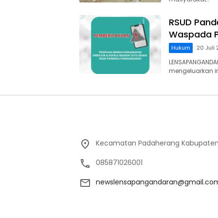
RSUD Pand
Waspada P
Hukum
20 Juli
LENSAPANGANDA
mengeluarkan 
Kecamatan Padaherang Kabupaten
085871026001
newslensapangandaran@gmail.co