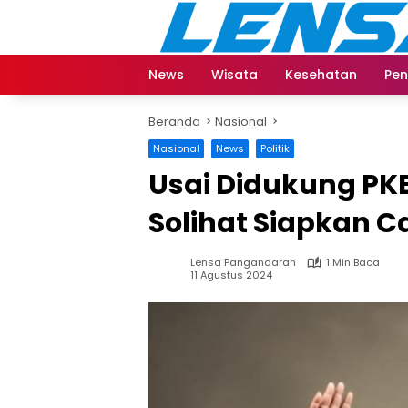
Langsung
ke
konten
News
Wisata
Kesehatan
Pen
Beranda
Nasional
Nasional
News
Politik
Usai Didukung PK
Solihat Siapkan C
Lensa Pangandaran
1 Min Baca
11 Agustus 2024