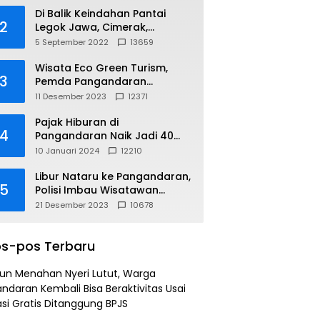
Di Balik Keindahan Pantai
2
Legok Jawa, Cimerak,
Pangandaran
5 September 2022
13659
Wisata Eco Green Turism,
3
Pemda Pangandaran
Gandeng PLN
11 Desember 2023
12371
Pajak Hiburan di
4
Pangandaran Naik Jadi 40
Persen
10 Januari 2024
12210
Libur Nataru ke Pangandaran,
5
Polisi Imbau Wisatawan
Gunakan Jalur Arteri
21 Desember 2023
10678
s-pos Terbaru
un Menahan Nyeri Lutut, Warga
ndaran Kembali Bisa Beraktivitas Usai
si Gratis Ditanggung BPJS