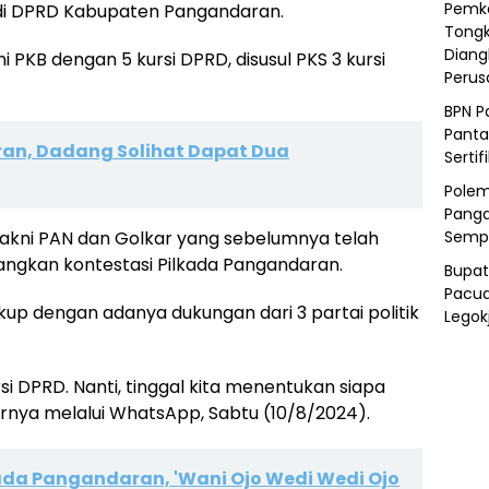
Pemka
 di DPRD Kabupaten Pangandaran.
Tongk
Diang
 PKB dengan 5 kursi DPRD, disusul PKS 3 kursi
Peru
BPN P
Panta
an, Dadang Solihat Dapat Dua
Sertif
Polem
Panga
Semp
, yakni PAN dan Golkar yang sebelumnya telah
angkan kontestasi Pilkada Pangandaran.
Bupat
Pacua
p dengan adanya dukungan dari 3 partai politik
Legok
rsi DPRD. Nanti, tinggal kita menentukan siapa
arnya melalui WhatsApp, Sabtu (10/8/2024).
kada Pangandaran, 'Wani Ojo Wedi Wedi Ojo