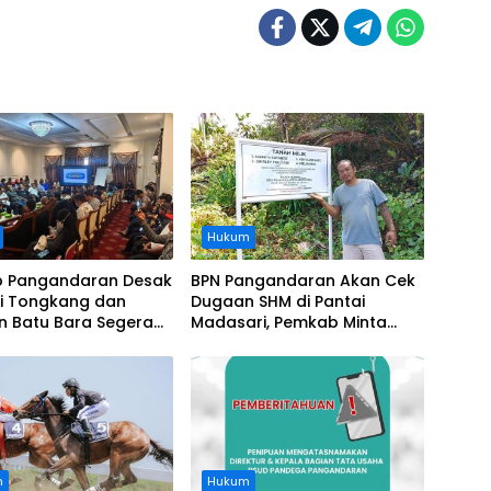
Hukum
 Pangandaran Desak
BPN Pangandaran Akan Cek
i Tongkang dan
Dugaan SHM di Pantai
n Batu Bara Segera
Madasari, Pemkab Minta
t, Soroti Buruknya
Usut Asal-usul Sertifikat
nasi Perusahaan
n
Hukum