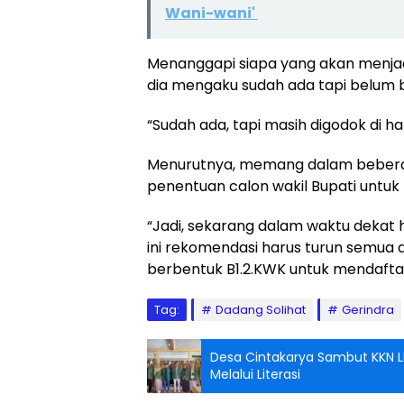
Wani-wani'
Menanggapi siapa yang akan menjadi
dia mengaku sudah ada tapi belum bi
“Sudah ada, tapi masih digodok di ha
Menurutnya, memang dalam beberapa 
penentuan calon wakil Bupati untuk
“Jadi, sekarang dalam waktu dekat 
ini rekomendasi harus turun semua da
berbentuk B1.2.KWK untuk mendaftar
Tag:
Dadang Solihat
Gerindra
Desa Cintakarya Sambut KKN LI
Melalui Literasi