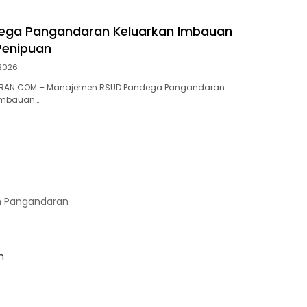
ega Pangandaran Keluarkan Imbauan
enipuan
 2026
RAN.COM – Manajemen RSUD Pandega Pangandaran
imbauan…
 Pangandaran
m