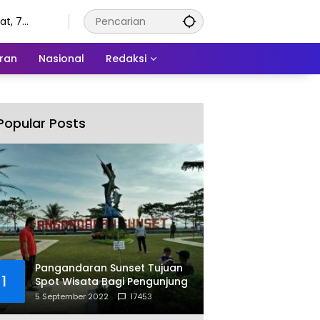
t, 7
tus 2026
ran
Nasional
Redaksi
Popular Posts
Pangandaran Sunset Tujuan
1
Spot Wisata Bagi Pengunjung
5 September 2022
17453