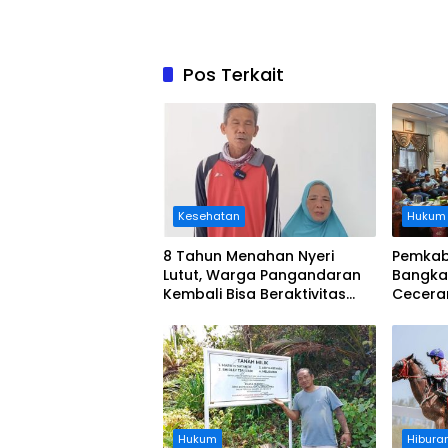
Pos Terkait
Kesehatan
Hukum
8 Tahun Menahan Nyeri
Pemkab
Lutut, Warga Pangandaran
Bangka
Kembali Bisa Beraktivitas
Cecera
Usai Operasi Gratis
Diangka
Ditanggung BPJS
Koordi
Hukum
Hibura