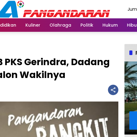
Juma
Agus
didikan
Kuliner
Olahraga
Politik
Hukum
Hibu
B PKS Gerindra, Dadang
alon Wakilnya