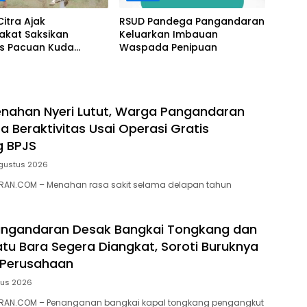
Citra Ajak
RSUD Pandega Pangandaran
akat Saksikan
Keluarkan Imbauan
as Pacuan Kuda
Waspada Penipuan
ia Derby 2026 di
awa
nahan Nyeri Lutut, Warga Pangandaran
a Beraktivitas Usai Operasi Gratis
g BPJS
gustus 2026
AN.COM – Menahan rasa sakit selama delapan tahun
ngandaran Desak Bangkai Tongkang dan
tu Bara Segera Diangkat, Soroti Buruknya
 Perusahaan
tus 2026
RAN.COM – Penanganan bangkai kapal tongkang pengangkut