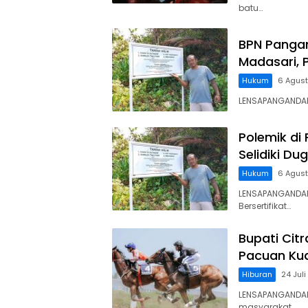
batu…
BPN Panga
Madasari, 
Hukum
6 Agus
LENSAPANGANDARA
Polemik di
Selidiki D
Hukum
6 Agus
LENSAPANGANDAR
Bersertifikat…
Bupati Cit
Pacuan Kud
Hiburan
24 Jul
LENSAPANGANDAR
masyarakat…