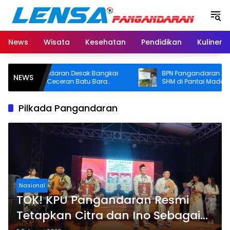
Langsung
ke
konten
News
Wisata
Kesehatan
Pendidikan
Kuliner
ngandaran Desak Bangkai
BPN Pangandaran Akan Cek D
NEWS
dan Ceceran Batu Bara
SHM di Pantai Madasari, Pemka
ngkat, Soroti Buruknya
Usut Asal-usul Sertifikat
 Perusahaan
Pilkada Pangandaran
Nasional
TOK! KPU Pangandaran Resmi
Tetapkan Citra dan Ino Sebagai