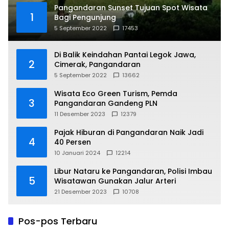
Pangandaran Sunset Tujuan Spot Wisata
1
Bagi Pengunjung
5 September 2022
17453
Di Balik Keindahan Pantai Legok Jawa,
2
Cimerak, Pangandaran
5 September 2022
13662
Wisata Eco Green Turism, Pemda
3
Pangandaran Gandeng PLN
11 Desember 2023
12379
Pajak Hiburan di Pangandaran Naik Jadi
4
40 Persen
10 Januari 2024
12214
Libur Nataru ke Pangandaran, Polisi Imbau
5
Wisatawan Gunakan Jalur Arteri
21 Desember 2023
10708
Pos-pos Terbaru