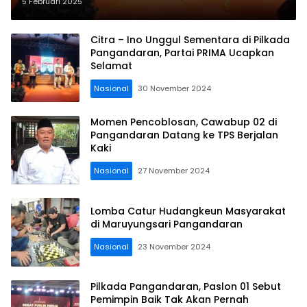
Bupati dan Wakil Bupati Terpilih
5 Februari 2025
Citra – Ino Unggul Sementara di Pilkada
Pangandaran, Partai PRIMA Ucapkan
Selamat
Nasional
30 November 2024
Momen Pencoblosan, Cawabup 02 di
Pangandaran Datang ke TPS Berjalan
Kaki
Nasional
27 November 2024
Lomba Catur Hudangkeun Masyarakat
di Maruyungsari Pangandaran
Nasional
23 November 2024
Pilkada Pangandaran, Paslon 01 Sebut
Pemimpin Baik Tak Akan Pernah