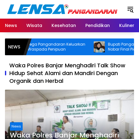
Langsung
ke
konten
News
Wisata
Kesehatan
Pendidikan
Kuliner
SUD Pandega Pangandaran Keluarkan
Bupati Pangandaran 
NEWS
mbauan Waspada Penipuan
Nobar Final Piala Duni
Door Prize
Waka Polres Banjar Menghadiri Talk Show
Hidup Sehat Alami dan Mandiri Dengan
Organik dan Herbal
News
Waka Polres Banjar Menghadiri