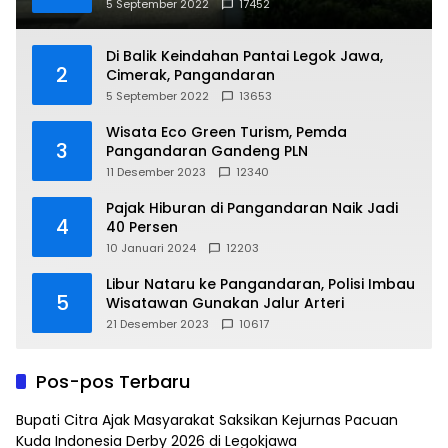
5 September 2022
17452
Di Balik Keindahan Pantai Legok Jawa,
2
Cimerak, Pangandaran
5 September 2022
13653
Wisata Eco Green Turism, Pemda
3
Pangandaran Gandeng PLN
11 Desember 2023
12340
Pajak Hiburan di Pangandaran Naik Jadi
4
40 Persen
10 Januari 2024
12203
Libur Nataru ke Pangandaran, Polisi Imbau
5
Wisatawan Gunakan Jalur Arteri
21 Desember 2023
10617
Pos-pos Terbaru
Bupati Citra Ajak Masyarakat Saksikan Kejurnas Pacuan
Kuda Indonesia Derby 2026 di Legokjawa