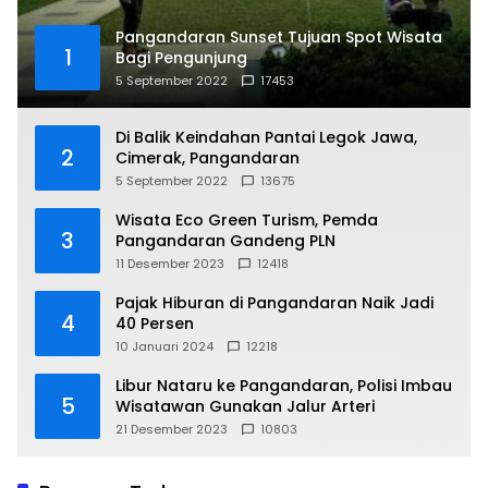
Pangandaran Sunset Tujuan Spot Wisata
1
Bagi Pengunjung
5 September 2022
17453
Di Balik Keindahan Pantai Legok Jawa,
2
Cimerak, Pangandaran
5 September 2022
13675
Wisata Eco Green Turism, Pemda
3
Pangandaran Gandeng PLN
11 Desember 2023
12418
Pajak Hiburan di Pangandaran Naik Jadi
4
40 Persen
10 Januari 2024
12218
Libur Nataru ke Pangandaran, Polisi Imbau
5
Wisatawan Gunakan Jalur Arteri
21 Desember 2023
10803