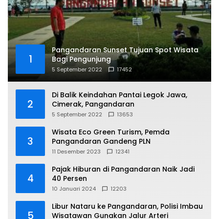
Pangandaran Sunset Tujuan Spot Wisata
1
Bagi Pengunjung
5 September 2022
17452
Di Balik Keindahan Pantai Legok Jawa,
2
Cimerak, Pangandaran
5 September 2022
13653
Wisata Eco Green Turism, Pemda
3
Pangandaran Gandeng PLN
11 Desember 2023
12341
Pajak Hiburan di Pangandaran Naik Jadi
4
40 Persen
10 Januari 2024
12203
Libur Nataru ke Pangandaran, Polisi Imbau
5
Wisatawan Gunakan Jalur Arteri