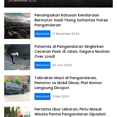
Lalu Lintas Lancar
29 Desember 2024
Penampakan Ratusan Kendaraan
Bermotor Hasil Tilang Satlantas Polres
Pangandaran
Nasional
17 November 2024
Polantas di Pangandaran Singkirkan
Ceceran Pasir di Jalan, Gegara Muatan
Over Load!
Nasional
20 Juni 2024
Tabrakan Maut di Pangandaran,
Pemotor vs Mobil Dinas, Plat Nomor
Langsung Dicopot
Nasional
3 Mei 2024
Pertama Libur Lebaran, Pintu Masuk
Wisata Pantai Pangandaran Dipadati