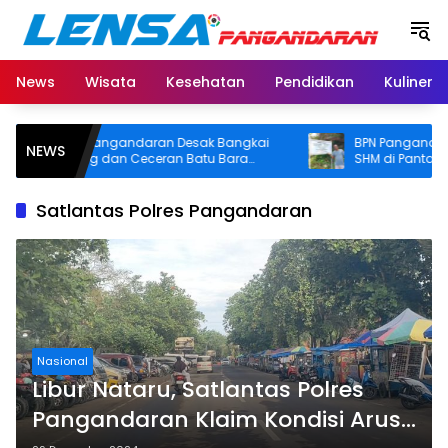
Langsung
ke
konten
News
Wisata
Kesehatan
Pendidikan
Kuliner
emkab Pangandaran Desak Bangkai
BPN Pangandaran Aka
NEWS
ongkang dan Ceceran Batu Bara
SHM di Pantai Madasar
gera Diangkat, Soroti Buruknya
Usut Asal-usul Sertifika
oordinasi Perusahaan
Satlantas Polres Pangandaran
Nasional
Libur Nataru, Satlantas Polres
Pangandaran Klaim Kondisi Arus