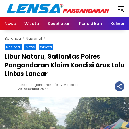
Langsung
ke
konten
News
Wisata
Kesehatan
Pendidikan
Kuliner
Beranda
Nasional
Nasional
News
Wisata
Libur Nataru, Satlantas Polres
Pangandaran Klaim Kondisi Arus Lalu
Lintas Lancar
Lensa Pangandaran
2 Min Baca
29 Desember 2024