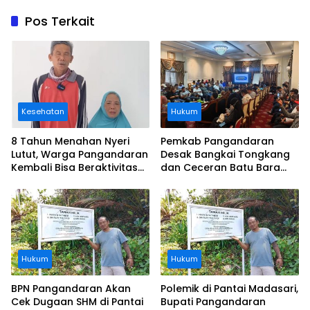
Pos Terkait
Kesehatan
Hukum
8 Tahun Menahan Nyeri
Pemkab Pangandaran
Lutut, Warga Pangandaran
Desak Bangkai Tongkang
Kembali Bisa Beraktivitas
dan Ceceran Batu Bara
Usai Operasi Gratis
Segera Diangkat, Soroti
Ditanggung BPJS
Buruknya Koordinasi
Perusahaan
Hukum
Hukum
BPN Pangandaran Akan
Polemik di Pantai Madasari,
Cek Dugaan SHM di Pantai
Bupati Pangandaran