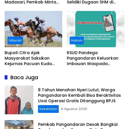
Madasari, Pemkab Minta
Selidiki Dugaan SHM di
Usut Asal-usul Sertifikat
Kawasan Sempadan
Pantai
Hiburan
Hukum
Bupati Citra Ajak
RSUD Pandega
Masyarakat Saksikan
Pangandaran Keluarkan
Kejurnas Pacuan Kuda
Imbauan Waspada
Indonesia Derby 2026 di
Penipuan
Legokjawa
Baca Juga
8 Tahun Menahan Nyeri Lutut, Warga
Pangandaran Kembali Bisa Beraktivitas
Usai Operasi Gratis Ditanggung BPJS
Kesehatan
6 Agustus 2026
Pemkab Pangandaran Desak Bangkai