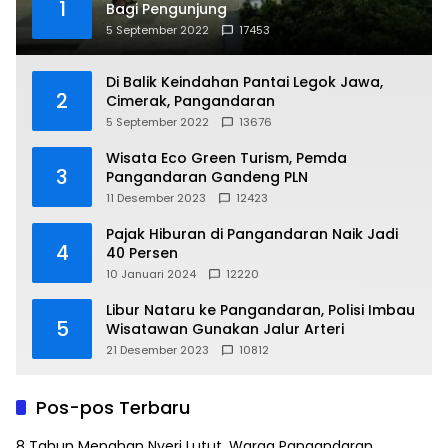
1
Bagi Pengunjung
5 September 2022
17453
Di Balik Keindahan Pantai Legok Jawa,
2
Cimerak, Pangandaran
5 September 2022
13676
Wisata Eco Green Turism, Pemda
3
Pangandaran Gandeng PLN
11 Desember 2023
12423
Pajak Hiburan di Pangandaran Naik Jadi
4
40 Persen
10 Januari 2024
12220
Libur Nataru ke Pangandaran, Polisi Imbau
5
Wisatawan Gunakan Jalur Arteri
21 Desember 2023
10812
Pos-pos Terbaru
8 Tahun Menahan Nyeri Lutut, Warga Pangandaran