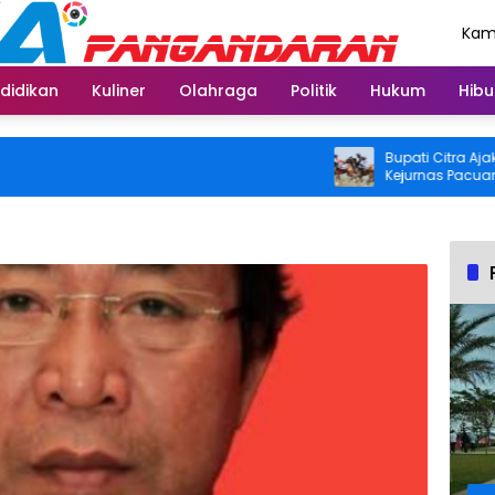
Kami
Agu
didikan
Kuliner
Olahraga
Politik
Hukum
Hibu
Bupati Citra Ajak Ma
Kejurnas Pacuan Kuda
2026 di Legokjawa