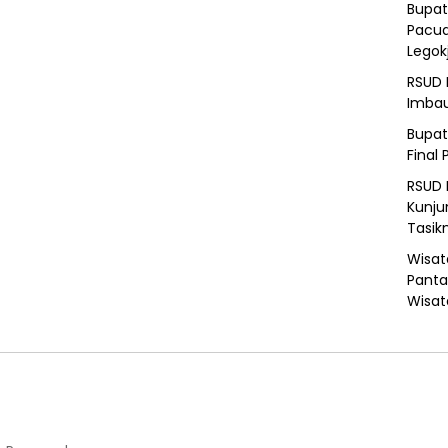
Bupat
Pacua
Legok
RSUD 
Imba
Bupat
Final 
RSUD 
Kunju
Tasik
Wisat
Panta
Wisat