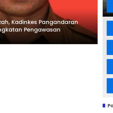
azah, Kadinkes Pangandaran
ingkatan Pengawasan
Po