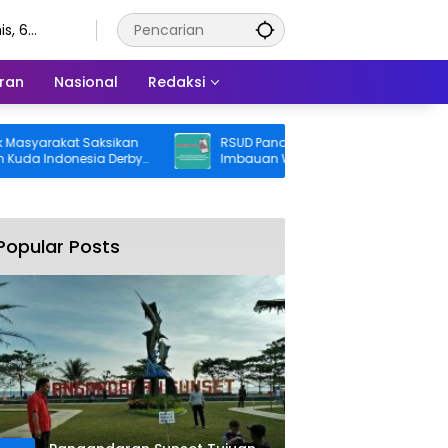
s, 6
stus 2026
ran
Nasional
Redaksi
syarakat Saksikan
RSUD Pandega Pangandaran Keluarkan
 Indonesia Derby
Imbauan Waspada Penipuan
Popular Posts