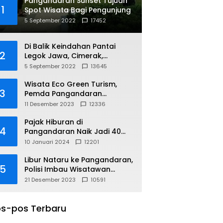
Pangandaran Sunset Tujuan
1
Spot Wisata Bagi Pengunjung
5 September 2022
17452
Di Balik Keindahan Pantai
2
Legok Jawa, Cimerak,
Pangandaran
5 September 2022
13645
Wisata Eco Green Turism,
3
Pemda Pangandaran
Gandeng PLN
11 Desember 2023
12336
Pajak Hiburan di
4
Pangandaran Naik Jadi 40
Persen
10 Januari 2024
12201
Libur Nataru ke Pangandaran,
5
Polisi Imbau Wisatawan
Gunakan Jalur Arteri
21 Desember 2023
10591
s-pos Terbaru