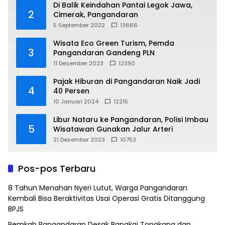
Di Balik Keindahan Pantai Legok Jawa,
2
Cimerak, Pangandaran
5 September 2022
13666
Wisata Eco Green Turism, Pemda
3
Pangandaran Gandeng PLN
11 Desember 2023
12390
Pajak Hiburan di Pangandaran Naik Jadi
4
40 Persen
10 Januari 2024
12215
Libur Nataru ke Pangandaran, Polisi Imbau
5
Wisatawan Gunakan Jalur Arteri
21 Desember 2023
10753
Pos-pos Terbaru
8 Tahun Menahan Nyeri Lutut, Warga Pangandaran
Kembali Bisa Beraktivitas Usai Operasi Gratis Ditanggung
BPJS
Pemkab Pangandaran Desak Bangkai Tongkang dan