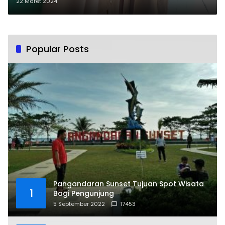
Pakaian Seragamnya
22 Maret 2024
Popular Posts
Pangandaran Sunset Tujuan Spot Wisata
1
Bagi Pengunjung
5 September 2022
17453