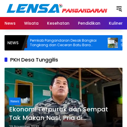
Langsung
ke
konten
News
Wisata
Kesehatan
Pendidikan
Kuliner
Pemkab Pangandaran Desak Bangkai
BPN Pang
NEWS
Tongkang dan Ceceran Batu Bara
SHM di P
Segera Diangkat, Soroti Buruknya
Usut Asal-
Koordinasi Perusahaan
PKH Desa Tunggilis
News
Ekonomi Terpuruk dan Sempat
Tak Makan Nasi, Pria di
Pangandaran Pertanyakan
29 November 2022