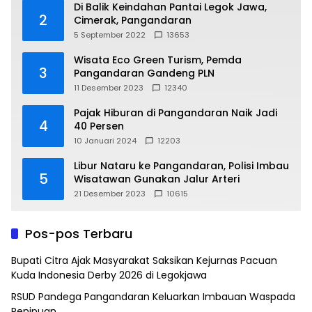
Di Balik Keindahan Pantai Legok Jawa,
2
Cimerak, Pangandaran
5 September 2022
13653
Wisata Eco Green Turism, Pemda
3
Pangandaran Gandeng PLN
11 Desember 2023
12340
Pajak Hiburan di Pangandaran Naik Jadi
4
40 Persen
10 Januari 2024
12203
Libur Nataru ke Pangandaran, Polisi Imbau
5
Wisatawan Gunakan Jalur Arteri
21 Desember 2023
10615
Pos-pos Terbaru
Bupati Citra Ajak Masyarakat Saksikan Kejurnas Pacuan
Kuda Indonesia Derby 2026 di Legokjawa
RSUD Pandega Pangandaran Keluarkan Imbauan Waspada
Penipuan