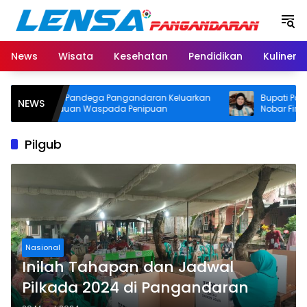
Langsung
ke
konten
News
Wisata
Kesehatan
Pendidikan
Kuliner
RSUD Pandega Pangandaran Keluarkan
Bupati Pangand
NEWS
Imbauan Waspada Penipuan
Nobar Final Pial
Door Prize
Pilgub
Nasional
Inilah Tahapan dan Jadwal
Pilkada 2024 di Pangandaran