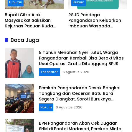
Hiburan
Hukum
Bupati Citra Ajak
RSUD Pandega
Masyarakat Saksikan
Pangandaran Keluarkan
Kejurnas Pacuan Kuda
Imbauan Waspada
Indonesia Derby 2026 di
Penipuan
Legokjawa
Baca Juga
8 Tahun Menahan Nyeri Lutut, Warga
Pangandaran Kembali Bisa Beraktivitas
Usai Operasi Gratis Ditanggung BPJS
Kesehatan
6 Agustus 2026
Pemkab Pangandaran Desak Bangkai
Tongkang dan Ceceran Batu Bara
Segera Diangkat, Soroti Buruknya
Koordinasi Perusahaan
Hukum
6 Agustus 2026
BPN Pangandaran Akan Cek Dugaan
SHM di Pantai Madasari, Pemkab Minta