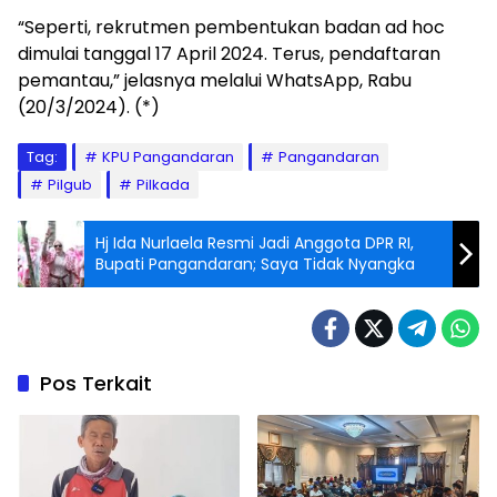
“Seperti, rekrutmen pembentukan badan ad hoc
dimulai tanggal 17 April 2024. Terus, pendaftaran
pemantau,” jelasnya melalui WhatsApp, Rabu
(20/3/2024). (*)
Tag:
KPU Pangandaran
Pangandaran
Pilgub
Pilkada
Hj Ida Nurlaela Resmi Jadi Anggota DPR RI,
Bupati Pangandaran; Saya Tidak Nyangka
Pos Terkait