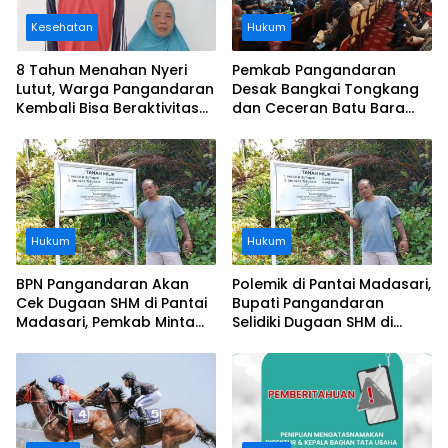
Kesehatan
Hukum
8 Tahun Menahan Nyeri
Pemkab Pangandaran
Lutut, Warga Pangandaran
Desak Bangkai Tongkang
Kembali Bisa Beraktivitas
dan Ceceran Batu Bara
Usai Operasi Gratis
Segera Diangkat, Soroti
Ditanggung BPJS
Buruknya Koordinasi
Perusahaan
Hukum
Hukum
BPN Pangandaran Akan
Polemik di Pantai Madasari,
Cek Dugaan SHM di Pantai
Bupati Pangandaran
Madasari, Pemkab Minta
Selidiki Dugaan SHM di
Usut Asal-usul Sertifikat
Kawasan Sempadan
Pantai