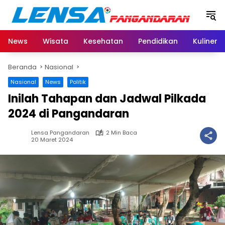
Langsung
ke
konten
News
Wisata
Kesehatan
Pendidikan
Kuliner
Beranda
Nasional
Nasional
News
Politik
Inilah Tahapan dan Jadwal Pilkada
2024 di Pangandaran
Lensa Pangandaran
2 Min Baca
20 Maret 2024