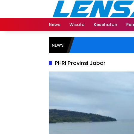
Langsung
ke
konten
News
Wisata
Kesehatan
Pen
NEWS
PHRI Provinsi Jabar