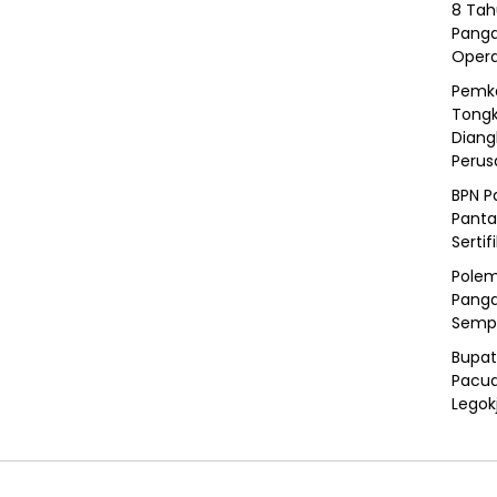
8 Tah
Panga
Opera
Pemka
Tongk
Diang
Peru
BPN P
Panta
Sertif
Polem
Panga
Semp
Bupat
Pacua
Legok