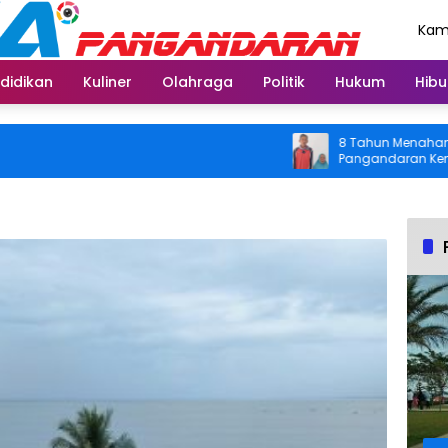
Kami
Agu
didikan
Kuliner
Olahraga
Politik
Hukum
Hibu
8 Tahun Menahan Nyeri L
Pangandaran Kembali Bis
Usai Operasi Gratis Dit