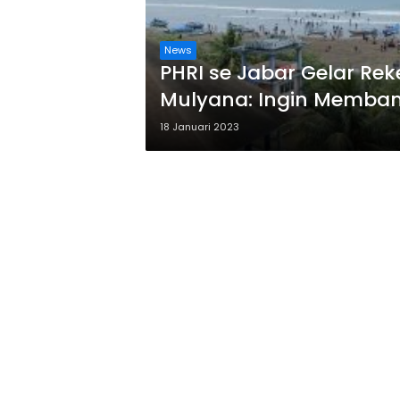
News
PHRI se Jabar Gelar Rek
Mulyana: Ingin Memba
Pandemi
18 Januari 2023