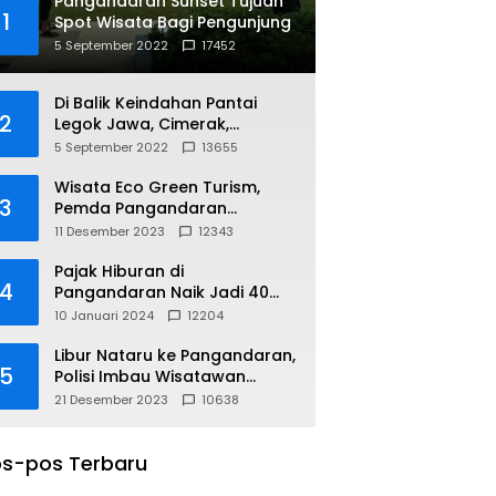
Pangandaran Sunset Tujuan
1
Spot Wisata Bagi Pengunjung
5 September 2022
17452
Di Balik Keindahan Pantai
2
Legok Jawa, Cimerak,
Pangandaran
5 September 2022
13655
Wisata Eco Green Turism,
3
Pemda Pangandaran
Gandeng PLN
11 Desember 2023
12343
Pajak Hiburan di
4
Pangandaran Naik Jadi 40
Persen
10 Januari 2024
12204
Libur Nataru ke Pangandaran,
5
Polisi Imbau Wisatawan
Gunakan Jalur Arteri
21 Desember 2023
10638
s-pos Terbaru