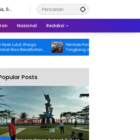
s, 6
stus 2026
ran
Nasional
Redaksi
utut, Warga
Pemkab Pangandaran Desak Bangkai
a Beraktivitas
Tongkang dan Ceceran Batu Bara
anggung BPJS
Segera Diangkat, Soroti Buruknya
Koordinasi Perusahaan
Popular Posts