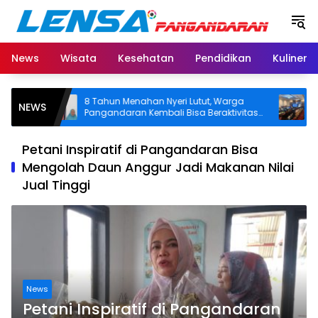
Langsung
ke
konten
News
Wisata
Kesehatan
Pendidikan
Kuliner
8 Tahun Menahan Nyeri Lutut, Warga
Pemkab
NEWS
Pangandaran Kembali Bisa Beraktivitas
Tongka
Usai Operasi Gratis Ditanggung BPJS
Segera 
Koordi
Petani Inspiratif di Pangandaran Bisa
Mengolah Daun Anggur Jadi Makanan Nilai
Jual Tinggi
News
Petani Inspiratif di Pangandaran