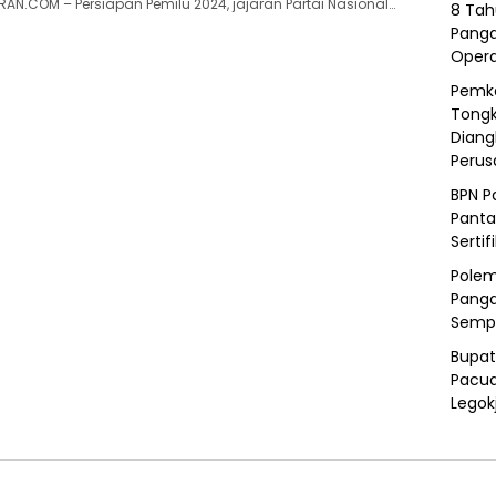
N.COM – Persiapan Pemilu 2024, jajaran Partai Nasional…
8 Tah
Panga
Opera
Pemka
Tongk
Diang
Peru
BPN P
Panta
Sertif
Polem
Panga
Semp
Bupat
Pacua
Legok