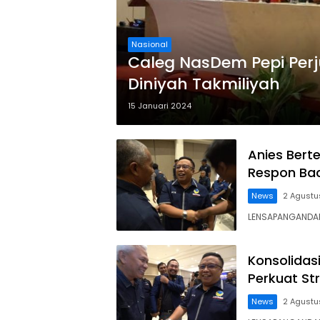
Nasional
Caleg NasDem Pepi Per
Diniyah Takmiliyah
15 Januari 2024
Anies Berte
Respon Bac
News
2 Agustu
LENSAPANGANDAR
Konsolidas
Perkuat St
News
2 Agustu