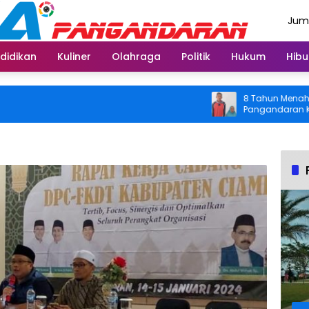
Juma
Agus
didikan
Kuliner
Olahraga
Politik
Hukum
Hibu
8 Tahun Menahan Nyeri
Pangandaran Kembali B
Usai Operasi Gratis D