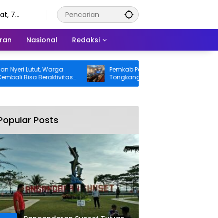
t, 7
tus 2026
ran
Nasional
Redaksi
 Lutut, Warga
Pemkab Pangandaran Desak Bangkai
isa Beraktivitas
Tongkang dan Ceceran Batu Bara
itanggung BPJS
Segera Diangkat, Soroti Buruknya
Koordinasi Perusahaan
Popular Posts