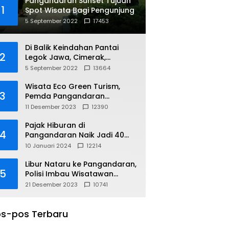
Pangandaran Sunset Tujuan
1
Spot Wisata Bagi Pengunjung
5 September 2022
17453
Di Balik Keindahan Pantai
2
Legok Jawa, Cimerak,
Pangandaran
5 September 2022
13664
Wisata Eco Green Turism,
3
Pemda Pangandaran
Gandeng PLN
11 Desember 2023
12390
Pajak Hiburan di
4
Pangandaran Naik Jadi 40
Persen
10 Januari 2024
12214
Libur Nataru ke Pangandaran,
5
Polisi Imbau Wisatawan
Gunakan Jalur Arteri
21 Desember 2023
10741
s-pos Terbaru