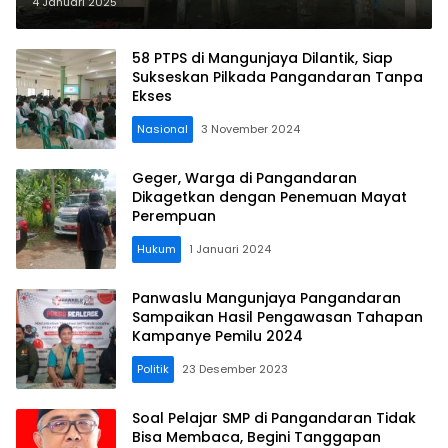
Tidak Layak Huni
4 Januari 2025
58 PTPS di Mangunjaya Dilantik, Siap
Sukseskan Pilkada Pangandaran Tanpa
Ekses
Nasional
3 November 2024
Geger, Warga di Pangandaran
Dikagetkan dengan Penemuan Mayat
Perempuan
Hukum
1 Januari 2024
Panwaslu Mangunjaya Pangandaran
Sampaikan Hasil Pengawasan Tahapan
Kampanye Pemilu 2024
Politik
23 Desember 2023
Soal Pelajar SMP di Pangandaran Tidak
Bisa Membaca, Begini Tanggapan