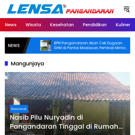
Langsung
ke
konten
News
Wisata
Kesehatan
Pendidikan
Kuliner
Bangkai
BPN Pangandaran Akan Cek Dugaan
NEWS
 Bara
SHM di Pantai Madasari, Pemkab Minta
knya
Usut Asal-usul Sertifikat
Mangunjaya
Nasional
Nasib Pilu Nuryadin di
Pangandaran Tinggal di Rumah