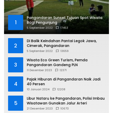
Pangandaran Sunset Tujuan Spot Wisata
1
Bagi Pengunjung
5 September 2022
17453
Di Balik Keindahan Pantai Legok Jawa,
2
Cimerak, Pangandaran
5 September 2022
13659
Wisata Eco Green Turism, Pemda
3
Pangandaran Gandeng PLN
11 Desember 2023
12371
Pajak Hiburan di Pangandaran Naik Jadi
4
40 Persen
10 Januari 2024
12208
Libur Nataru ke Pangandaran, Polisi Imbau
5
Wisatawan Gunakan Jalur Arteri
21 Desember 2023
10670